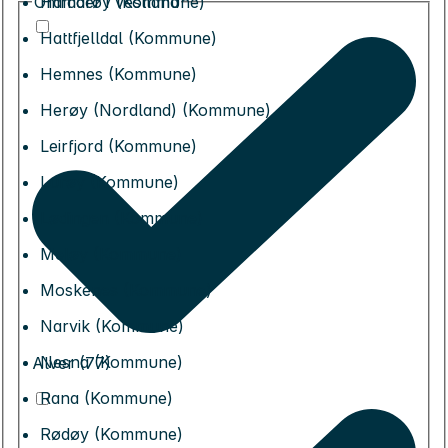
Områder i Vestland
Hamarøy (Kommune)
Hattfjelldal (Kommune)
Hemnes (Kommune)
Herøy (Nordland) (Kommune)
Leirfjord (Kommune)
Lurøy (Kommune)
Lødingen (Kommune)
Meløy (Kommune)
Moskenes (Kommune)
Narvik (Kommune)
Nesna (Kommune)
Alver (77)
Rana (Kommune)
Rødøy (Kommune)