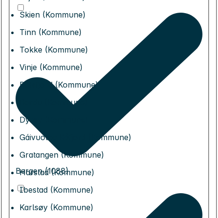
Skien (Kommune)
Tinn (Kommune)
Tokke (Kommune)
Vinje (Kommune)
Balsfjord (Kommune)
Bardu (Kommune)
Dyrøy (Kommune)
Gáivuotna Kåfjord (Kommune)
Gratangen (Kommune)
Bergen (1088)
Harstad (Kommune)
Ibestad (Kommune)
Karlsøy (Kommune)