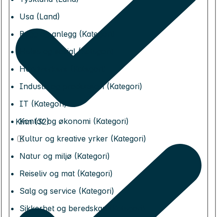
Usa (Land)
Bygg og anlegg (Kategori)
Helse og sosial (Kategori)
Håndverkere (Kategori)
Industri og produksjon (Kategori)
IT (Kategori)
Kontor og økonomi (Kategori)
Kinn (32)
Kultur og kreative yrker (Kategori)
Natur og miljø (Kategori)
Reiseliv og mat (Kategori)
Salg og service (Kategori)
Sikkerhet og beredskap (Kategori)