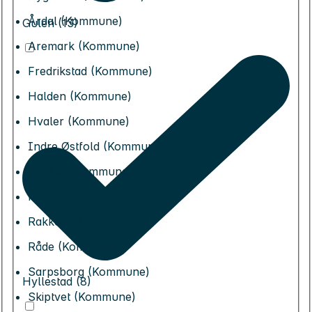
Årdal (Kommune)
Gulen (13)
Aremark (Kommune)
Fredrikstad (Kommune)
Halden (Kommune)
Hvaler (Kommune)
Indre Østfold (Kommune)
Marker (Kommune)
Moss (Kommune)
Rakkestad (Kommune)
Råde (Kommune)
Sarpsborg (Kommune)
Hyllestad (8)
Skiptvet (Kommune)