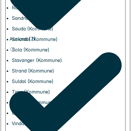
Randaberg (Kommune)
Sandnes (Kommune)
Sauda (Kommune)
Aurland (7)
Sokndal (Kommune)
Sola (Kommune)
Stavanger (Kommune)
Strand (Kommune)
Suldal (Kommune)
Time (Kommune)
Tysvær (Kommune)
Utsira (Kommune)
Vindafjord (Kommune)