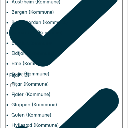
Austrheim (Kommune)
Bergen (Kommune)
Bjørnafjorden (Kommune)
Bremanger (Kommune)
Bømlo (Kommune)
Eidfjord (Kommune)
Etne (Kommune)
Fedje (Kommune)
Fitjar (13)
Fitjar (Kommune)
Fjaler (Kommune)
Gloppen (Kommune)
Gulen (Kommune)
Hyllestad (Kommune)