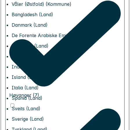
Våler (Østfold) (Kommune)
Bangladesh (Land)
Danmark (Land)
De Forente Arabiske Emirater (Land)
Frankrike (Land)
Hellas (Land)
India (Land)
Island (Land)
Italia (Land)
Høyanger (7)
Spania (Land)
Sveits (Land)
Sverige (Land)
Tyskland (Land)