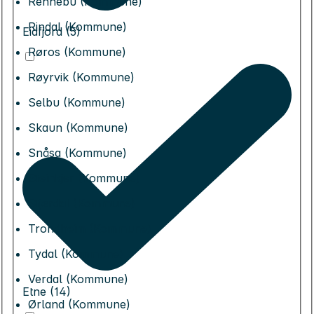
Rennebu (Kommune)
Rindal (Kommune)
Eidfjord (5)
Røros (Kommune)
Røyrvik (Kommune)
Selbu (Kommune)
Skaun (Kommune)
Snåsa (Kommune)
Steinkjer (Kommune)
Stjørdal (Kommune)
Trondheim (Kommune)
Tydal (Kommune)
Verdal (Kommune)
Etne (14)
Ørland (Kommune)