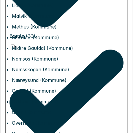
Lierne (Kommune)
Malvik (Kommune)
Melhus (Kommune)
Bømlo (33)
Meråker (Kommune)
Midtre Gauldal (Kommune)
Namsos (Kommune)
Namsskogan (Kommune)
Nærøysund (Kommune)
Oppdal (Kommune)
Orkland (Kommune)
Osen (Kommune)
Overhalla (Kommune)