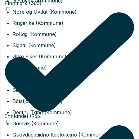
Nesbyen (Kommune)
Finnmark (363)
Nore og Uvdal (Kommune)
Ringerike (Kommune)
Rollag (Kommune)
Sigdal (Kommune)
Øvre Eiker (Kommune)
Ål (Kommune)
Alta (Kommune)
Berlevåg (Kommune)
Båtsfjord (Kommune)
Deatnu Tana (Kommune)
Innlandet (956)
Gamvik (Kommune)
Guovdageaidnu Kautokeino (Kommune)