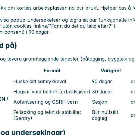
ikk om korleis arbeidsplassen.no blir brukt. Hjelpar oss å f
isa popup-undersøkelser og lagra eit par funksjonelle in
tan cookies (inline/“Fann du det du leita etter?”).
en-consent) i 90 dagar.
d på)
g levera grunnleggjande tenester (pålogging, tryggleik og t
Formål
Varighet
n.no
Huske ditt samtykkeval
90 dagar
a
Hugsar vald bedrift (arbeidsgivar)
30 dagar
a
N /
Autentisering og CSRF-vern
Sesjon
a
Feilsøking og teknisk stabilitet
Blir nullstilt
a
(Sentry)
dagleg
e og undersøkingar)