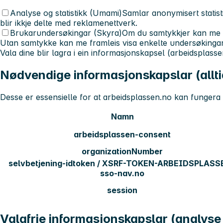
Analyse og statistikk (Umami)
Samlar anonymisert statist
blir ikkje delte med reklamenettverk.
Brukarundersøkingar (Skyra)
Om du samtykkjer kan me v
Utan samtykke kan me framleis visa enkelte undersøkingar u
Vala dine blir lagra i ein informasjonskapsel (arbeidsplass
Nødvendige informasjonskapslar (allti
Desse er essensielle for at arbeidsplassen.no kan fungera o
Namn
Nødvendige informasjonskapslar brukte på arbeidsplasse
arbeidsplassen-consent
organizationNumber
selvbetjening-idtoken / XSRF-TOKEN-ARBEIDSPLASSE
sso-nav.no
session
Valgfrie informasjonskapslar (analys