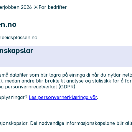
rjobben
2026
☀️
For bedrifter
en.no
arbeidsplassen.no
onskapslar
å datafiler som blir lagra på eininga di når du nyttar netts
n), medan andre blir brukte til analyse og statistikk for å
og personvernregelverket (GDPR).
pplysningar?
Les personvernerklæringa vår
.
jonskapslar. Dei nødvendige informasjonskapslane blir allti