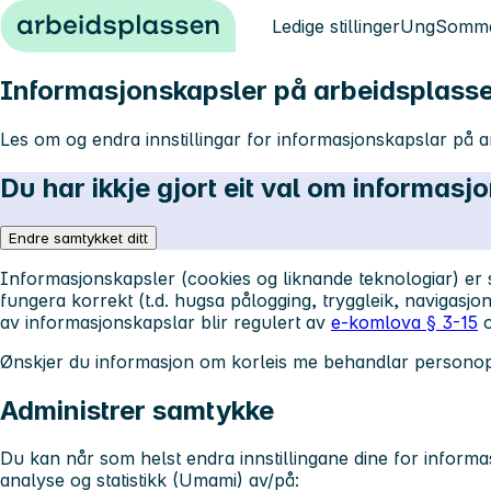
Hopp til innhold
Ledige stillinger
Ung
Somme
Informasjons­kapsler på arbeidsplass
Les om og endra innstillingar for informasjonskapslar på 
Du har ikkje gjort eit val om informasj
Endre samtykket ditt
Informasjonskapsler (cookies og liknande teknologiar) er sm
fungera korrekt (t.d. hugsa pålogging, tryggleik, navigasjo
av informasjonskapslar blir regulert av
e-kom­lova § 3-15
Ønskjer du informasjon om korleis me behandlar persono
Administrer samtykke
Du kan når som helst endra innstillingane dine for informas
analyse og statistikk (Umami) av/på: