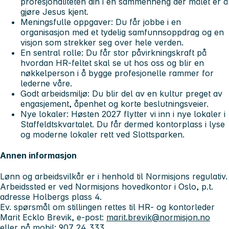
profesjonaliteten din i en sammenheng der målet er å
gjøre Jesus kjent.
Meningsfulle oppgaver: Du får jobbe i en
organisasjon med et tydelig samfunnsoppdrag og en
visjon som strekker seg over hele verden.
En sentral rolle: Du får stor påvirkningskraft på
hvordan HR-feltet skal se ut hos oss og blir en
nøkkelperson i å bygge profesjonelle rammer for
lederne våre.
Godt arbeidsmiljø: Du blir del av en kultur preget av
engasjement, åpenhet og korte beslutningsveier.
Nye lokaler: Høsten 2027 flytter vi inn i nye lokaler i
Staffeldtskvartalet. Du får dermed kontorplass i lyse
og moderne lokaler rett ved Slottsparken.
Annen informasjon
Lønn og arbeidsvilkår er i henhold til Normisjons regulativ.
Arbeidssted er ved Normisjons hovedkontor i Oslo, p.t.
adresse Holbergs plass 4.
Ev. spørsmål om stillingen rettes til HR- og kontorleder
Marit Ecklo Brevik, e-post:
marit.brevik@normisjon.no
eller på mobil: 907 24 333.