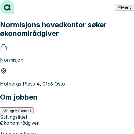
Hopp til innhold
Meny
Normisjons hovedkontor søker
økonomirådgiver
Normisjon
Holbergs Plass 4, 0166 Oslo
Om jobben
Lagre favoritt
Stillingstittel
Økonomirådgiver
Type ansettelse