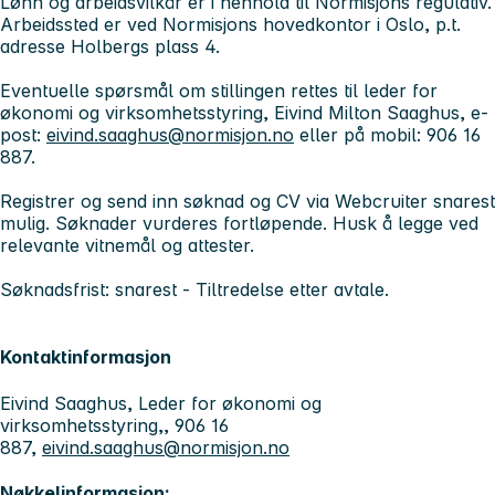
Lønn og arbeidsvilkår er i henhold til Normisjons regulativ.
Arbeidssted er ved Normisjons hovedkontor i Oslo, p.t.
adresse Holbergs plass 4.
Eventuelle spørsmål om stillingen rettes til leder for
økonomi og virksomhetsstyring, Eivind Milton Saaghus, e-
post:
eivind.saaghus@normisjon.no
eller på mobil: 906 16
887.
Registrer og send inn søknad og CV via Webcruiter snarest
mulig. Søknader vurderes fortløpende. Husk å legge ved
relevante vitnemål og attester.
Søknadsfrist: snarest
- Tiltredelse etter avtale.
Kontaktinformasjon
Eivind Saaghus, Leder for økonomi og
virksomhetsstyring,, 906 16
887,
eivind.saaghus@normisjon.no
Nøkkelinformasjon: