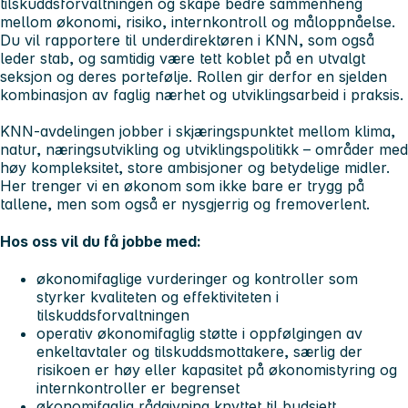
tilskuddsforvaltningen og skape bedre sammenheng
mellom økonomi, risiko, internkontroll og måloppnåelse.
Du vil rapportere til underdirektøren i KNN, som også
leder stab, og samtidig være tett koblet på en utvalgt
seksjon og deres portefølje. Rollen gir derfor en sjelden
kombinasjon av faglig nærhet og utviklingsarbeid i praksis.
KNN-avdelingen jobber i skjæringspunktet mellom klima,
natur, næringsutvikling og utviklingspolitikk – områder med
høy kompleksitet, store ambisjoner og betydelige midler.
Her trenger vi en økonom som ikke bare er trygg på
tallene, men som også er nysgjerrig og fremoverlent.
Hos oss vil du få jobbe med:
økonomifaglige vurderinger og kontroller som
styrker kvaliteten og effektiviteten i
tilskuddsforvaltningen
operativ økonomifaglig støtte i oppfølgingen av
enkeltavtaler og tilskuddsmottakere, særlig der
risikoen er høy eller kapasitet på økonomistyring og
internkontroller er begrenset
økonomifaglig rådgivning knyttet til budsjett,