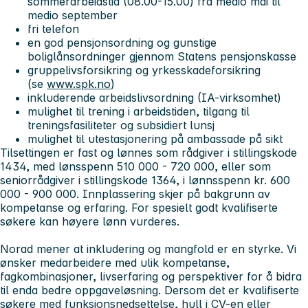
sommerarbeidstid (08.00-15.00) fra medio mai til
medio september
fri telefon
en god pensjonsordning og gunstige
boliglånsordninger gjennom Statens pensjonskasse
gruppelivsforsikring og yrkesskadeforsikring
(se
www.spk.no
)
inkluderende arbeidslivsordning (IA-virksomhet)
mulighet til trening i arbeidstiden, tilgang til
treningsfasiliteter og subsidiert lunsj
mulighet til utestasjonering på ambassade på sikt
Tilsettingen er fast og lønnes som rådgiver i stillingskode
1434, med lønsspenn 510 000 - 720 000, eller som
seniorrådgiver i stillingskode 1364, i lønnsspenn kr. 600
000 - 900 000. Innplassering skjer på bakgrunn av
kompetanse og erfaring. For spesielt godt kvalifiserte
søkere kan høyere lønn vurderes.
Norad mener at inkludering og mangfold er en styrke. Vi
ønsker medarbeidere med ulik kompetanse,
fagkombinasjoner, livserfaring og perspektiver for å bidra
til enda bedre oppgaveløsning. Dersom det er kvalifiserte
søkere med funksjonsnedsettelse, hull i CV-en eller