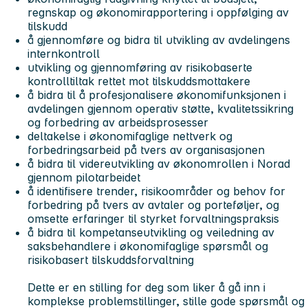
regnskap og økonomirapportering i oppfølging av
tilskudd
å gjennomføre og bidra til utvikling av avdelingens
internkontroll
utvikling og gjennomføring av risikobaserte
kontrolltiltak rettet mot tilskuddsmottakere
å bidra til å profesjonalisere økonomifunksjonen i
avdelingen gjennom operativ støtte, kvalitetssikring
og forbedring av arbeidsprosesser
deltakelse i økonomifaglige nettverk og
forbedringsarbeid på tvers av organisasjonen
å bidra til videreutvikling av økonomrollen i Norad
gjennom pilotarbeidet
å identifisere trender, risikoområder og behov for
forbedring på tvers av avtaler og porteføljer, og
omsette erfaringer til styrket forvaltningspraksis
å bidra til kompetanseutvikling og veiledning av
saksbehandlere i økonomifaglige spørsmål og
risikobasert tilskuddsforvaltning
Dette er en stilling for deg som liker å gå inn i
komplekse problemstillinger, stille gode spørsmål og