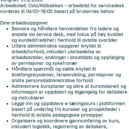
Arbeidssted:
Oslo/Kalbakken – arbeidstid for servicedesk
vurderes til 06:00–18:00 basert på brukernes behov
Dine arbeidsoppgaver
Besvare og håndtere henvendelser fra ledere og
ansatte via service desk, med fokus på høy kvalitet
og kundetilfredshet i henhold til avtalte svartider
Utføre administrative oppgaver knyttet til
arbeidsforhold, inkludert utarbeidelse av
arbeidsavtaler, endringer i ansattdata og oppfølging
av permisjoner og sykefravær
Håndtere spørsmål og støtte knyttet til
timefangstsystemer, ferieavvikling, permisjoner og
andre personaladministrative forhold
Administrere kursplaner og sikre at kursmateriell og
informasjon er oppdatert og tilgjengelig for deltakere
og instruktører
Legge inn og oppdatere e-læringskurs i plattformen
basert på underlag fra kurseier og prosjektleder i
henhold til avtalte pedagogiske prinsipper
Organisere og koordinere gjennomføring av kurs,
inkludert logistikk, registrering av deltakere,