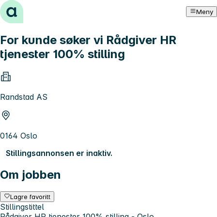
Hopp til innhold
Meny
For kunde søker vi Rådgiver HR
tjenester 100% stilling
Randstad AS
0164 Oslo
Stillingsannonsen er inaktiv.
Om jobben
Lagre favoritt
Stillingstittel
Rådgiver HR tjenester 100% stilling - Oslo