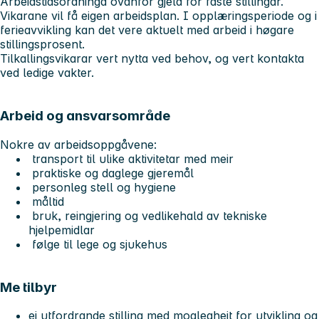
Arbeidstidsordninga ovanfor gjeld for faste stillingar.
Vikarane vil få eigen arbeidsplan. I opplæringsperiode og i
ferieavvikling kan det vere aktuelt med arbeid i høgare
stillingsprosent.
Tilkallingsvikarar vert nytta ved behov, og vert kontakta
ved ledige vakter.
Arbeid og ansvarsområde
Nokre av arbeidsoppgåvene:
transport til ulike aktivitetar med meir
praktiske og daglege gjeremål
personleg stell og hygiene
måltid
bruk, reingjering og vedlikehald av tekniske
hjelpemidlar
følge til lege og sjukehus
Me tilbyr
ei utfordrande stilling med moglegheit for utvikling og