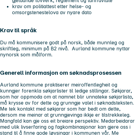
gjeldande lovverk, reglement og tariffavtale
krav om politiattest etter helse- og
omsorgstenestelova av nyare dato
Krav til språk
Du må kommunisere godt på norsk, både munnleg og
skriftleg, minimum på B2 nivå. Aurland kommune nyttar
nynorsk som målform.
Generell informasjon om søknadsprosessen
Aurland kommune praktiserer meiroffentlegheit og
kunngjer forenkla søkjarlister til ledige stillingar. Søkjarar,
som har oppmoda om at namnet blir unnateke søkjarlista,
må krysse av for dette og grunngje valet i søknadsteksten.
Me tek kontakt med søkjarar som har bedt om dette,
dersom me meinar at grunngjevinga ikkje er tilstrekkeleg.
Mangfald kan gje oss eit breiare perspektiv. Medarbeidarar
med ulik livserfaring og fagkombinasjonar kan gjere oss i
stand til å finne gode løysingar i kommunen vår. Me