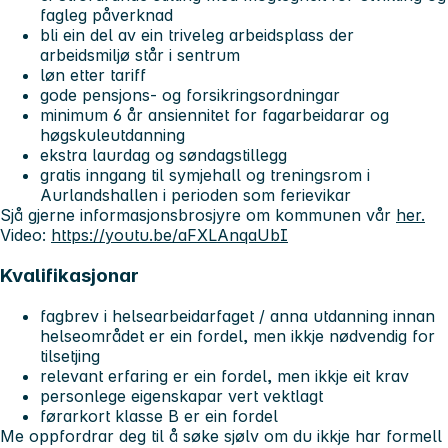
fagleg påverknad
bli ein del av ein triveleg arbeidsplass der
arbeidsmiljø står i sentrum
løn etter tariff
gode pensjons- og forsikringsordningar
minimum 6 år ansiennitet for fagarbeidarar og
høgskuleutdanning
ekstra laurdag og søndagstillegg
gratis inngang til symjehall og treningsrom i
Aurlandshallen i perioden som ferievikar
Sjå gjerne informasjonsbrosjyre om kommunen vår
her.
Video:
https://youtu.be/aFXLAnqaUbI
Kvalifikasjonar
fagbrev i helsearbeidarfaget / anna utdanning innan
helseområdet er ein fordel, men ikkje nødvendig for
tilsetjing
relevant erfaring er ein fordel, men ikkje eit krav
personlege eigenskapar vert vektlagt
førarkort klasse B er ein fordel
Me oppfordrar deg til å søke sjølv om du ikkje har formell