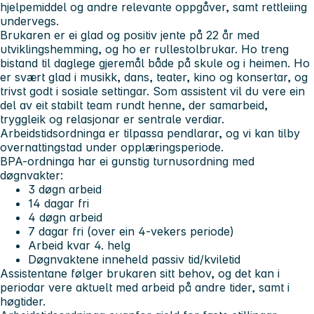
hjelpemiddel og andre relevante oppgåver, samt rettleiing
undervegs.
Brukaren er ei glad og positiv jente på 22 år med
utviklingshemming, og ho er rullestolbrukar. Ho treng
bistand til daglege gjeremål både på skule og i heimen. Ho
er svært glad i musikk, dans, teater, kino og konsertar, og
trivst godt i sosiale settingar. Som assistent vil du vere ein
del av eit stabilt team rundt henne, der samarbeid,
tryggleik og relasjonar er sentrale verdiar.
Arbeidstidsordninga er tilpassa pendlarar, og vi kan tilby
overnattingstad under opplæringsperiode.
BPA-ordninga har ei gunstig turnusordning med
døgnvakter:
3 døgn arbeid
14 dagar fri
4 døgn arbeid
7 dagar fri (over ein 4-vekers periode)
Arbeid kvar 4. helg
Døgnvaktene inneheld passiv tid/kviletid
Assistentane følger brukaren sitt behov, og det kan i
periodar vere aktuelt med arbeid på andre tider, samt i
høgtider.