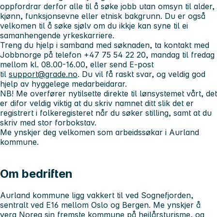
oppfordrar derfor alle til å søke jobb utan omsyn til alder,
kjønn, funksjonsevne eller etnisk bakgrunn. Du er også
velkomen til å søke sjølv om du ikkje kan syne til ei
samanhengende yrkeskarriere.
Treng du hjelp i samband med søknaden, ta kontakt med
Jobbnorge på telefon +47 75 54 22 20, mandag til fredag
mellom kl. 08.00-16.00, eller send E-post
til
support@grade.no
. Du vil få raskt svar, og veldig god
hjelp av hyggelege medarbeidarar.
NB! Me overfører nytilsette direkte til lønsystemet vårt, det
er difor veldig viktig at du skriv namnet ditt slik det er
registrert i folkeregisteret når du søker stilling, samt at du
skriv med stor forbokstav.
Me ynskjer deg velkomen som arbeidssøkar i Aurland
kommune.
Om bedriften
Aurland kommune ligg vakkert til ved Sognefjorden,
sentralt ved E16 mellom Oslo og Bergen. Me ynskjer å
vera Noreg sin fremste kommune på heilårsturisme, og