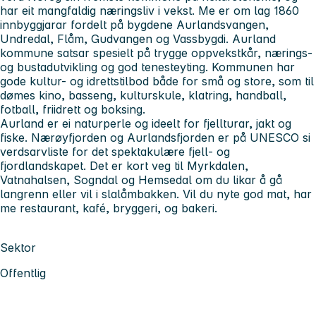
har eit mangfaldig næringsliv i vekst. Me er om lag 1860
innbyggjarar fordelt på bygdene Aurlandsvangen,
Undredal, Flåm, Gudvangen og Vassbygdi. Aurland
kommune satsar spesielt på trygge oppvekstkår, nærings-
og bustadutvikling og god tenesteyting. Kommunen har
gode kultur- og idrettstilbod både for små og store, som til
dømes kino, basseng, kulturskule, klatring, handball,
fotball, friidrett og boksing.
Aurland er ei naturperle og ideelt for fjellturar, jakt og
fiske. Nærøyfjorden og Aurlandsfjorden er på UNESCO si
verdsarvliste for det spektakulære fjell- og
fjordlandskapet. Det er kort veg til Myrkdalen,
Vatnahalsen, Sogndal og Hemsedal om du likar å gå
langrenn eller vil i slalåmbakken. Vil du nyte god mat, har
me restaurant, kafé, bryggeri, og bakeri.
Sektor
Offentlig