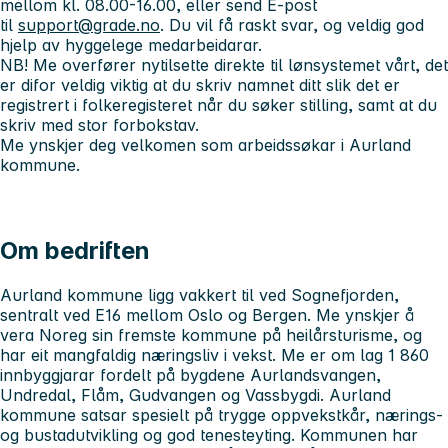
mellom kl. 08.00-16.00, eller send E-post
til
support@grade.no
. Du vil få raskt svar, og veldig god
hjelp av hyggelege medarbeidarar.
NB! Me overfører nytilsette direkte til lønsystemet vårt, det
er difor veldig viktig at du skriv namnet ditt slik det er
registrert i folkeregisteret når du søker stilling, samt at du
skriv med stor forbokstav.
Me ynskjer deg velkomen som arbeidssøkar i Aurland
kommune.
Om bedriften
Aurland kommune ligg vakkert til ved Sognefjorden,
sentralt ved E16 mellom Oslo og Bergen. Me ynskjer å
vera Noreg sin fremste kommune på heilårsturisme, og
har eit mangfaldig næringsliv i vekst. Me er om lag 1 860
innbyggjarar fordelt på bygdene Aurlandsvangen,
Undredal, Flåm, Gudvangen og Vassbygdi. Aurland
kommune satsar spesielt på trygge oppvekstkår, nærings-
og bustadutvikling og god tenesteyting. Kommunen har