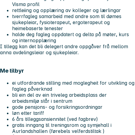
Visma profil
rettleiing og opplæring av kolleger og lærlingar
tverrfagleg samarbeid med andre som til dømes
sjukepleiar, fysioterapeut, ergoterapeut og
heimebaserte tenester
halde deg fagleg oppdatert og delta på møter, kurs
og internopplæring
I tillegg kan det bli delegert andre oppgåver frå mellom
anna avdelingsleiar og sjukepleiar.
Me tilbyr
ei utfordrande stilling med moglegheit for utvikling og
fagleg påverknad
bli ein del av ein triveleg arbeidsplass der
arbeidsmiljø står i sentrum
gode pensjons- og forsikringsordningar
løn etter tariff
6 års tilleggsansiennitet (ved fagbrev)
gratis inngang til treningsrom og symjehall i
Aurlandshallen (førebels velferdstiltak )