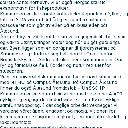
største containerhavn. Vi er også Norges største
eksporthavn for fiskeprodukter.
Kommunen er det største kollektivknutepunktet i fylket, og
tall fra 2016 viser at det årlig er rundt to millioner
passasjerer som går av eller på en buss eller båt i
Ålesund.
Ålesund by er vidt kjent for sin vakre jugendstil. Tårn, spir
og vakre utsmykninger møter deg når du går gatelangs
der. Byen ligger som en døråpner til fjordsystemet på
Sunnmøre og strekker seg helt nord til Ona utenfor
Romsdalskysten. Andre attraksjoner i kommunen er Ona
fyr og fantastiske fjell, fjorder og natur rett utenfor
stuedøren.
Vi er en universitetskommune og har et nært samarbeid
med NTNU på Campus Ålesund. På Campus Ålesund
finner du også Ålesund framtidslab – U4SSC IP.
Kommunen er en stor arbeidsgiver med sine over 4 400
dyktige og engasjerte medarbeidere som utfører viktige
samfunnsoppdrag. I det daglige arbeidet vektlegger vi
verdiene våre: åpen, engasjert og modig. Visjonen for
kommunen er «nasjonal slagkraft, regional attraktivitet og
lokal identitet».
Ønsker du en meningsfylt jobb med varierte og