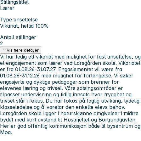
Stillingstittel
Lærer
Type ansettelse
Vikariat, heltid 100%
Antall stillinger
2
Vis flere detaljer
Vi har ledig ett vikariat med mulighet for fast ansettelse, og
et engasjement som lærer ved Larsgården skole. Vikariatet
er fra 01.08.26-31.07.27. Engasjementet vil være fra
01.08.26-31.12.26 med mulighet for forlengelse. Vi søker
engasjerte og dyktige pedagoger som brenner for
elevenes læring og trivsel. Våre satsingsområder er
tilpasset undervisning og tidlig innsats hvor trygghet og
trivsel står i fokus. Du har fokus på faglig utvikling, tydelig
klasseledelse og å ivaretar den enkelte elevs behov.
Larsgården skole ligger i naturskjønne omgivelser i midtre
bydel med kort avstand til Husafjellet og Borgundgavlen.
Her er god offentlig kommunikasjon både til bysentrum og
Moa.