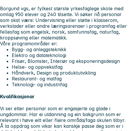
Borgund vgs, er fylkest største yrkesfaglege skole med
omlag 950 elever og 240 tilsette. Vi søker nå personar
som skal være: Undervisning eller støtte i klasserom,
verkstader eller andre læringsarenaer i programfag eller
fellesfag som engelsk, norsk, samfunnsfag, naturfag,
kroppsøving eller matematikk.
Våre programområder er:
Bygg- og anleggsteknikk
Elektro og datateknologi
Frisør, Blomster, Interiør og eksponeringsdesign
Helse- og oppvekstfag
Håndverk, Design og produktutvikling
Restaurant- og matfag
Teknologi- og industrifag
Kvalifikasjonar
Vi ser etter personar som er engasjerte og glade i
ungdommar. Har ei utdanning og ein bakgrunn som er
relevant i høve eitt eller fleire områda/faga skulen tilbyr.
Å ta oppdrag som vikar kan kanskje passe deg som er i