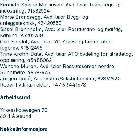
Kenneth Sperre Martinsen, Avd. leiar Teknologi og
industrifag, 91632524
Marte Brandsegg, Avd. leiar Bygg- og
anleggsteknikk, 93420553
Sissel Brennholm, Avd. leiar Restaurant- og matfag,
Kantine, 93202318
Geir Sandal, Avd. leiar YO Yrkesopplæring utan
fagbrev, 91812495
Trine Krohn-Dale, Avd. leiar ATO avdeling for tilrettelagt
opplæring, 45488082
Wenche Muren, Avd. leiar Ressurssenter nordre
Sunnmøre, 99597673
Jørgen Ljoså, Ass.rektor/Saksbehandler, 92862930
Roger Fylling, rektor, +47 93441678
Arbeidsstad
Yrkesskolevegen 20
6011 Ålesund
Nøkkelinformasjon: