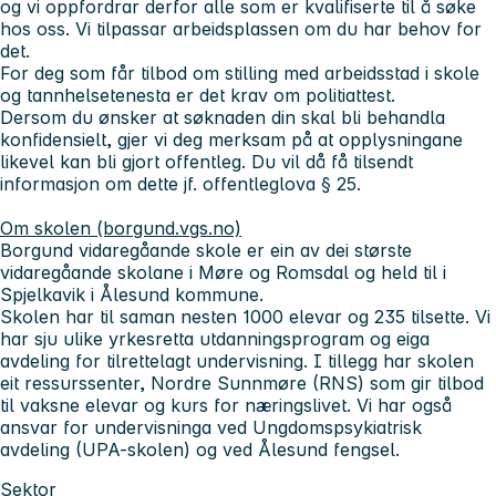
og vi oppfordrar derfor alle som er kvalifiserte til å søke
hos oss. Vi tilpassar arbeidsplassen om du har behov for
det.
For deg som får tilbod om stilling med arbeidsstad i skole
og tannhelsetenesta er det krav om politiattest.
Dersom du ønsker at søknaden din skal bli behandla
konfidensielt, gjer vi deg merksam på at opplysningane
likevel kan bli gjort offentleg. Du vil då få tilsendt
informasjon om dette jf. offentleglova § 25.
Om skolen (borgund.vgs.no)
Borgund vidaregåande skole er ein av dei største
vidaregåande skolane i Møre og Romsdal og held til i
Spjelkavik i Ålesund kommune.
Skolen har til saman nesten 1000 elevar og 235 tilsette. Vi
har sju ulike yrkesretta utdanningsprogram og eiga
avdeling for tilrettelagt undervisning. I tillegg har skolen
eit ressurssenter, Nordre Sunnmøre (RNS) som gir tilbod
til vaksne elevar og kurs for næringslivet. Vi har også
ansvar for undervisninga ved Ungdomspsykiatrisk
avdeling (UPA-skolen) og ved Ålesund fengsel.
Sektor