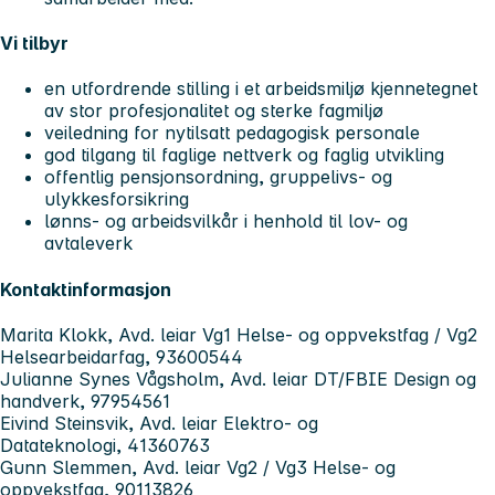
Vi tilbyr
en utfordrende stilling i et arbeidsmiljø kjennetegnet
av stor profesjonalitet og sterke fagmiljø
veiledning for nytilsatt pedagogisk personale
god tilgang til faglige nettverk og faglig utvikling
offentlig pensjonsordning, gruppelivs- og
ulykkesforsikring
lønns- og arbeidsvilkår i henhold til lov- og
avtaleverk
Kontaktinformasjon
Marita Klokk, Avd. leiar Vg1 Helse- og oppvekstfag / Vg2
Helsearbeidarfag, 93600544
Julianne Synes Vågsholm, Avd. leiar DT/FBIE Design og
handverk, 97954561
Eivind Steinsvik, Avd. leiar Elektro- og
Datateknologi, 41360763
Gunn Slemmen, Avd. leiar Vg2 / Vg3 Helse- og
oppvekstfag, 90113826