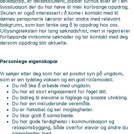
deltidsjobb, er deltidsstudent, jobbar turnus eller er i ein
livssituasjon der du har høve til meir kortvarige oppdrag.
Skulen er også interessert i å kome i kontakt med til
dømes pensjonerte lærarar eller andre med relevant
bakgrunn, som kan tenke seg å ta oppdrag hos oss.
Utlysingsteksten har lang søknadsfrist, men vi registrerer
fortløpande innkomne søknader og tar kontakt med deg
dersom oppdrag blir aktuelle.
Personlege eigenskapar
Vi søkjer etter deg som har eit positivt syn på ungdom,
som er ein tydeleg vaksen og ein god rollemodell.
Du må like å arbeide med ungdom.
Du har eit stort engasjement for faget ditt.
Du bidreg til elevane si faglege og sosiale utvikling.
Du har ein inkluderande veremåte.
Du er fleksibel og ser moglegheiter.
Du likar godt å samarbeide.
Du har gode ferdigheiter i kommunikasjon og
relasjonsbygging, både overfor elevar og andre du
samarbeider med.