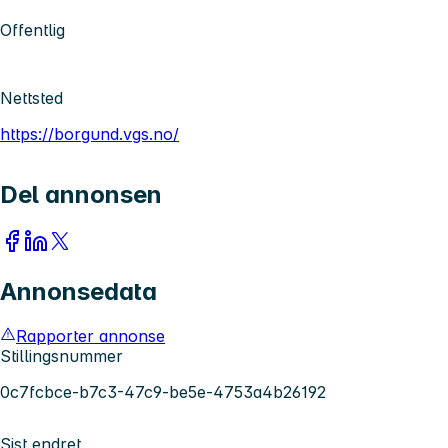
Offentlig
Nettsted
https://borgund.vgs.no/
Del annonsen
Annonsedata
Rapporter annonse
Stillingsnummer
0c7fcbce-b7c3-47c9-be5e-4753a4b26192
Sist endret