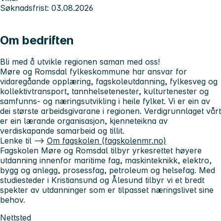
Søknadsfrist: 03.08.2026
Om bedriften
Bli med å utvikle regionen saman med oss!
Møre og Romsdal fylkeskommune har ansvar for
vidaregåande opplæring, fagskoleutdanning, fylkesveg og
kollektivtransport, tannhelsetenester, kulturtenester og
samfunns- og næringsutvikling i heile fylket. Vi er ein av
dei største arbeidsgivarane i regionen. Verdigrunnlaget vårt
er ein lærande organisasjon, kjenneteikna av
verdiskapande samarbeid og tillit.
Lenke til -->
Om fagskolen (fagskolenmr.no)
Fagskolen Møre og Romsdal tilbyr yrkesrettet høyere
utdanning innenfor maritime fag, maskinteknikk, elektro,
bygg og anlegg, prosessfag, petroleum og helsefag. Med
studiesteder i Kristiansund og Ålesund tilbyr vi et bredt
spekter av utdanninger som er tilpasset næringslivet sine
behov.
Nettsted