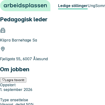
Hopp til innhold
Ledige stillinger
Ung
Somm
Pedagogisk leder
Klipra Barnehage Sa
Fjellgata 55, 6007 Ålesund
Om jobben
Lagre favoritt
Oppstart
1. september 2026
Type ansettelse
Vikariat, deltid 50%