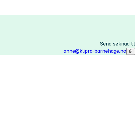
Send søknad til
anne@klipra-barnehage.no