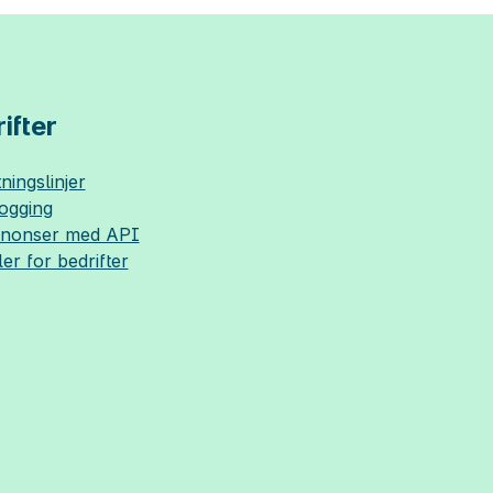
ifter
ningslinjer
logging
nnonser med API
ler for bedrifter