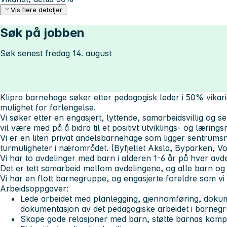
Vis flere detaljer
Søk på jobben
Søk senest fredag 14. august
Klipra barnehage søker etter pedagogisk leder i 50% vikaria
mulighet for forlengelse.
Vi søker etter en engasjert, lyttende, samarbeidsvillig og
vil være med på å bidra til et positivt utviklings- og læringsm
Vi er en liten privat andelsbarnehage som ligger sentrumsn
turmuligheter i nærområdet. (Byfjellet Aksla, Byparken, V
Vi har to avdelinger med barn i alderen 1-6 år på hver avde
Det er tett samarbeid mellom avdelingene, og alle barn og
Vi har en flott barnegruppe, og engasjerte foreldre som vi
Arbeidsoppgaver:
Lede arbeidet med planlegging, gjennomføring, doku
dokumentasjon av det pedagogiske arbeidet i barneg
Skape gode relasjoner med barn, støtte barnas komp