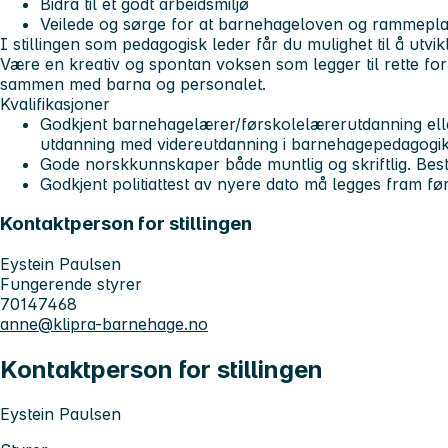
Bidra til et godt arbeidsmiljø
Veilede og sørge for at barnehageloven og rammeplan
I stillingen som pedagogisk leder får du mulighet til å utvikl
Være en kreativ og spontan voksen som legger til rette fo
sammen med barna og personalet.
Kvalifikasjoner
Godkjent barnehagelærer/førskolelærerutdanning ell
utdanning med videreutdanning i barnehagepedagogik
Gode norskkunnskaper både muntlig og skriftlig. Bes
Godkjent politiattest av nyere dato må legges fram før 
Kontaktperson for stillingen
Eystein Paulsen
Fungerende styrer
70147468
anne@klipra-barnehage.no
Kontaktperson for stillingen
Eystein Paulsen