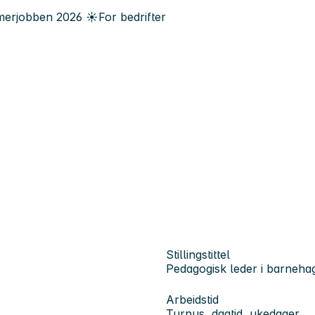
erjobben
2026
☀️
For bedrifter
Stillingstittel
Pedagogisk leder i barneha
Arbeidstid
Turnus, dagtid, ukedager