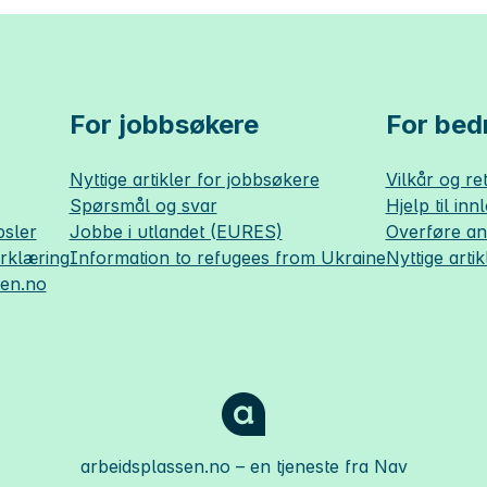
For jobbsøkere
For bedr
Nyttige artikler for jobbsøkere
Vilkår og ret
Spørsmål og svar
Hjelp til inn
sler
Jobbe i utlandet (EURES)
Overføre a
erklæring
Information to refugees from Ukraine
Nyttige artik
sen.no
arbeidsplassen.no
– en tjeneste fra Nav