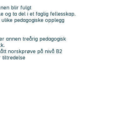
en blir fulgt
e og ta del i et faglig fellesskap.
r ulike pedagogiske opplegg
er annen treårig pedagogisk
k.
tått norskprøve på nivå B2
tiltredelse