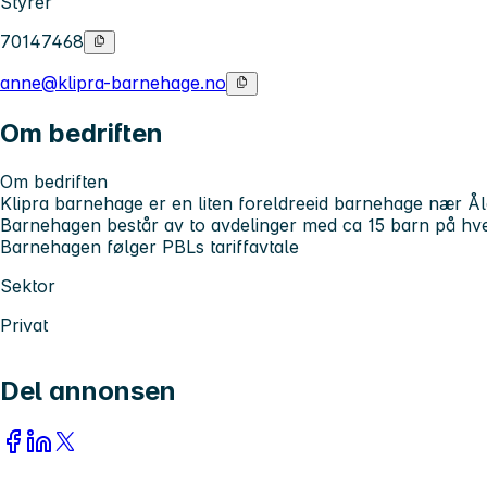
Styrer
70147468
anne@klipra-barnehage.no
Om bedriften
Om bedriften
Klipra barnehage er en liten foreldreeid barnehage nær Å
Barnehagen består av to avdelinger med ca 15 barn på hve
Barnehagen følger PBLs tariffavtale
Sektor
Privat
Del annonsen