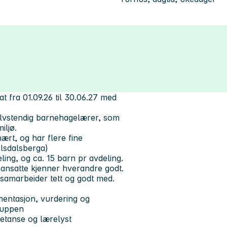
t fra 01.09.26 til 30.06.27 med
 selvstendig barnehagelærer, som
iljø.
ært, og har flere fine
olsdalsberga)
ling, og ca. 15 barn pr avdeling.
 ansatte kjenner hverandre godt.
 samarbeider tett og godt med.
mentasjon, vurdering og
ruppen
etanse og lærelyst