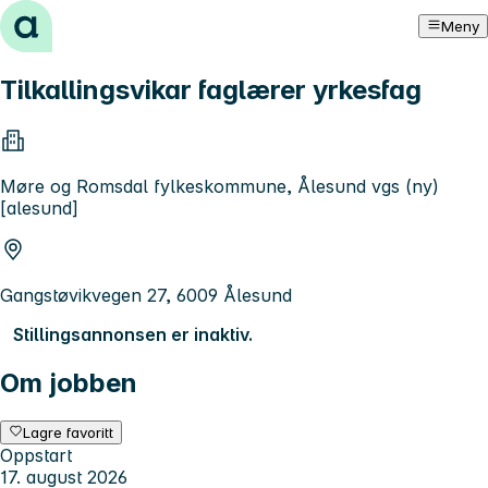
Hopp til innhold
Meny
Tilkallingsvikar faglærer yrkesfag
Møre og Romsdal fylkeskommune, Ålesund vgs (ny)
[alesund]
Gangstøvikvegen 27, 6009 Ålesund
Stillingsannonsen er inaktiv.
Om jobben
Lagre favoritt
Oppstart
17. august 2026