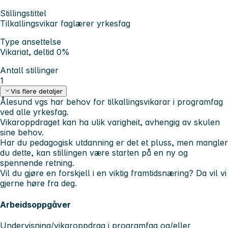
Stillingstittel
Tilkallingsvikar faglærer yrkesfag
Type ansettelse
Vikariat, deltid 0%
Antall stillinger
1
Vis flere detaljer
Ålesund vgs har behov for tilkallingsvikarar i programfag
ved alle yrkesfag.
Vikaroppdraget kan ha ulik varigheit, avhengig av skulen
sine behov.
Har du pedagogisk utdanning er det et pluss, men mangler
du dette, kan stillingen være starten på en ny og
spennende retning.
Vil du gjøre en forskjell i en viktig framtidsnæring? Da vil vi
gjerne høre fra deg.
Arbeidsoppgåver
Undervisning/vikaroppdrag i programfag og/eller