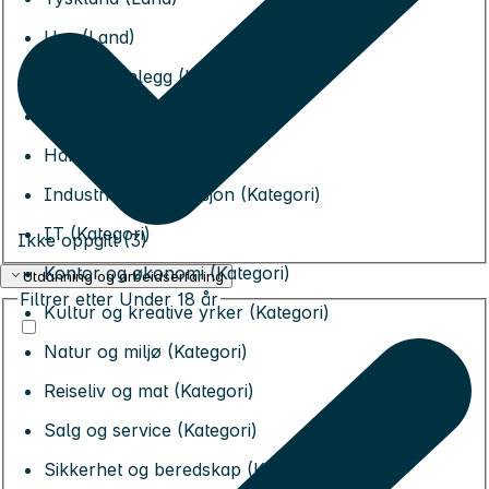
Usa (Land)
Bygg og anlegg (Kategori)
Helse og sosial (Kategori)
Håndverkere (Kategori)
Industri og produksjon (Kategori)
IT (Kategori)
Ikke oppgitt (3)
Kontor og økonomi (Kategori)
Utdanning og arbeidserfaring
Filtrer etter
Under 18 år
Kultur og kreative yrker (Kategori)
Natur og miljø (Kategori)
Reiseliv og mat (Kategori)
Salg og service (Kategori)
Sikkerhet og beredskap (Kategori)