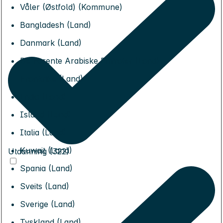
Våler (Østfold) (Kommune)
Bangladesh (Land)
Danmark (Land)
De Forente Arabiske Emirater (Land)
Frankrike (Land)
India (Land)
Island (Land)
Italia (Land)
Kuwait (Land)
Utdanning (322)
Spania (Land)
Sveits (Land)
Sverige (Land)
Tyskland (Land)