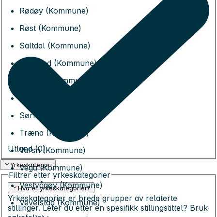
Rødøy (Kommune)
Røst (Kommune)
Saltdal (Kommune)
Sortland (Kommune)
Steigen (Kommune)
Sømna (Kommune)
Sørfold (Kommune)
Træna (Kommune)
Utland (
0
)
Vefsn (Kommune)
Yrkeskategori
Vega (Kommune)
Filtrer etter yrkeskategorier
Vestvågøy (Kommune)
Hva er yrkeskategorier?
Yrkeskategorier er brede grupper av relaterte
Vevelstad (Kommune)
stillinger. Leter du etter en spesifikk stillingstittel? Bruk