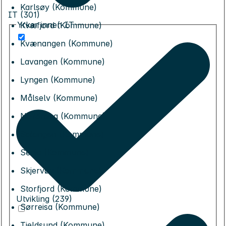
Karlsøy (Kommune)
IT (301)
Yrker innen IT
Kvæfjord (Kommune)
Kvænangen (Kommune)
Lavangen (Kommune)
Lyngen (Kommune)
Målselv (Kommune)
Nordreisa (Kommune)
Salangen (Kommune)
Senja (Kommune)
Skjervøy (Kommune)
Storfjord (Kommune)
Utvikling (239)
Sørreisa (Kommune)
Tjeldsund (Kommune)