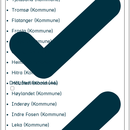
Tromsø (Kommune)
Flatanger (Kommune)
Frosta (Kommune)
Frøya (Kommune)
Grong (Kommune)
Heim (Kommune)
Hitra (Kommune)
Drift, vedlikehold (46)
Holtålen (Kommune)
Høylandet (Kommune)
Inderøy (Kommune)
Indre Fosen (Kommune)
Leka (Kommune)