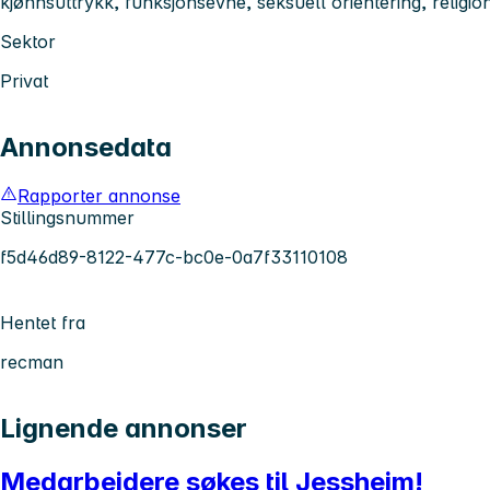
kjønnsuttrykk, funksjonsevne, seksuell orientering, religio
Sektor
Privat
Annonsedata
Rapporter annonse
Stillingsnummer
f5d46d89-8122-477c-bc0e-0a7f33110108
Hentet fra
recman
Lignende annonser
Medarbeidere søkes til Jessheim!