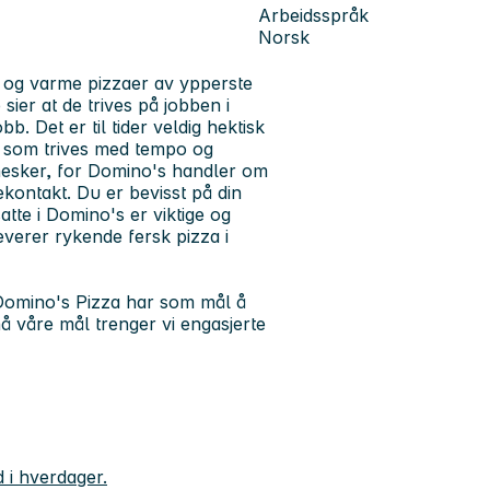
Arbeidsspråk
Norsk
 og varme pizzaer av ypperste
sier at de trives på jobben i
. Det er til tider veldig hektisk
g som trives med tempo og
nesker, for Domino's handler om
ontakt. Du er bevisst på din
tte i Domino's er viktige og
verer rykende fersk pizza i
 Domino's Pizza har som mål å
 våre mål trenger vi engasjerte
d i hverdager.