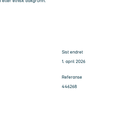
n eller etnisk bakgrunn.
Sist endret
1. april 2026
Referanse
446268