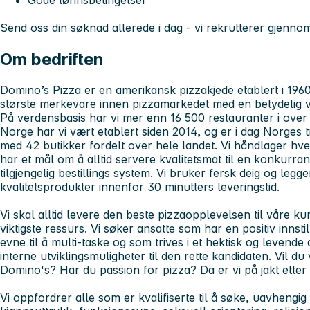
Gode lønnsbetingelser
Send oss din søknad allerede i dag - vi rekrutterer gjenno
Om bedriften
Domino’s Pizza er en amerikansk pizzakjede etablert i 1960
største merkevare innen pizzamarkedet med en betydelig v
På verdensbasis har vi mer enn 16 500 restauranter i over
Norge har vi vært etablert siden 2014, og er i dag Norges 
med 42 butikker fordelt over hele landet. Vi håndlager hve
har et mål om å alltid servere kvalitetsmat til en konkurran
tilgjengelig bestillings system. Vi bruker fersk deig og legge
kvalitetsprodukter innenfor 30 minutters leveringstid.
Vi skal alltid levere den beste pizzaopplevelsen til våre k
viktigste ressurs. Vi søker ansatte som har en positiv innsti
evne til å multi-taske og som trives i et hektisk og levende a
interne utviklingsmuligheter til den rette kandidaten. Vil 
Domino's? Har du passion for pizza? Da er vi på jakt etter
Vi oppfordrer alle som er kvalifiserte til å søke, uavhengig 