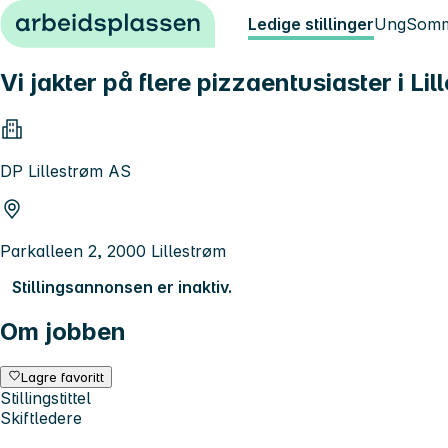
Hopp til innhold
Ledige stillinger
Ung
Somm
Vi jakter på flere pizzaentusiaster i Lil
DP Lillestrøm AS
Parkalleen 2, 2000 Lillestrøm
Stillingsannonsen er inaktiv.
Om jobben
Lagre favoritt
Stillingstittel
Skiftledere