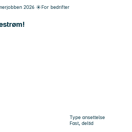
erjobben
2026
☀️
For bedrifter
lestrøm!
Type ansettelse
Fast, deltid