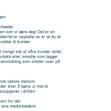
gen
arbeider
ten kan vi lære deg! Det er en
dlertid er opptatte av er at du er
alitet til kunder.
t trengs slik at våre kunder alltid
 utkikk etter ansatte som legger
ceinnstilling som smitter over på
unne veksle mellom
r eller å kjøre ut mat til
soppgaver i driften
ert for det
m sine medarbeidere