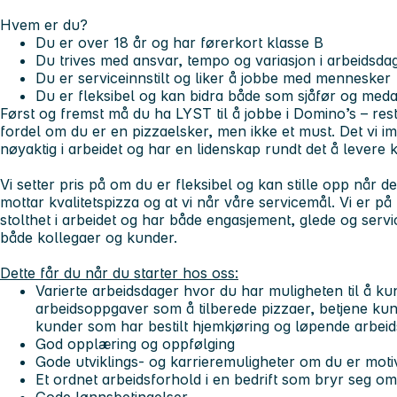
Hvem er du?
Du er over 18 år og har førerkort klasse B
Du trives med ansvar, tempo og variasjon i arbeidsda
Du er serviceinnstilt og liker å jobbe med mennesker
Du er fleksibel og kan bidra både som sjåfør og med
Først og fremst må du ha LYST til å jobbe i Domino’s – res
fordel om du er en pizzaelsker, men ikke et must. Det vi imi
nøyaktig i arbeidet og har en lidenskap rundt det å levere kv
Vi setter pris på om du er fleksibel og kan stille opp når de
mottar kvalitetspizza og at vi når våre servicemål. Vi er på
stolthet i arbeidet og har både engasjement, glede og servi
både kollegaer og kunder.
Dette får du når du starter hos oss:
Varierte arbeidsdager hvor du har muligheten til å k
arbeidsoppgaver som å tilberede pizzaer, betjene kunde
kunder som har bestilt hjemkjøring og løpende arbeid
God opplæring og oppfølging
Gode utviklings- og karrieremuligheter om du er motiv
Et ordnet arbeidsforhold i en bedrift som bryr seg o