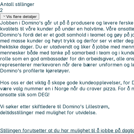
Antall stillinger
2
Vis flere detaljer
Jobben i Domino's går ut på å produsere og levere ferske
kvalitets til våre kunder på under en halvtime. Våre ansatte 
Domino's fordi det er et godt samhold i teamet og gøy på jobb
med masse kunder og høyt trykk og derfor ser vi etter de
hektiske dager. Du er utadvendt og liker å jobbe med men
mennesker både med tanke på samarbeid i team og i kundek
rolle som en god ambassadør for din arbeidsgiver, alle ansa
representerer merkevaren når dere bærer uniformen og le
Domino's profilerte kjøretøyer.
Hos oss er det viktig å skape gode kundeopplevelser, for
være valg nummer en i Norge når du craver pizza. For å nå
ansatte slik som DEG!
Vi søker etter skiftledere til Domino's Lillestrøm
,
deltidsstillinger med mulighet for utvidelse.
Stillingen forutsetter at du har mulighet til å jobbe på dagti