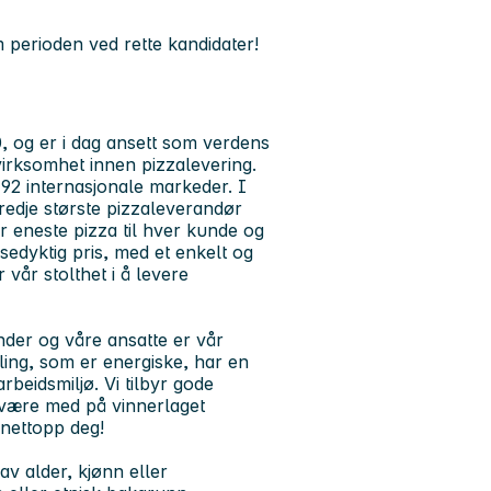
m perioden ved rette kandidater!
, og er i dag ansett som verdens
irksomhet innen pizzalevering.
 92 internasjonale markeder. I
tredje største pizzaleverandør
r eneste pizza til hver kunde og
sedyktig pris, med et enkelt og
r vår stolthet i å levere
under og våre ansatte er vår
lling, som er energiske, har en
rbeidsmiljø. Vi tilbyr gode
du være med på vinnerlaget
 nettopp deg!
av alder, kjønn eller