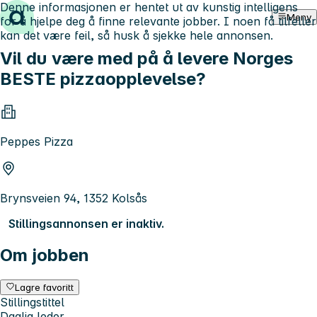
Denne informasjonen er hentet ut av kunstig intelligens
Hopp til innhold
Meny
for å hjelpe deg å finne relevante jobber. I noen få tilfeller
kan det være feil, så husk å sjekke hele annonsen.
Vil du være med på å levere Norges
BESTE pizzaopplevelse?
Peppes Pizza
Brynsveien 94, 1352 Kolsås
Stillingsannonsen er inaktiv.
Om jobben
Lagre favoritt
Stillingstittel
Daglig leder