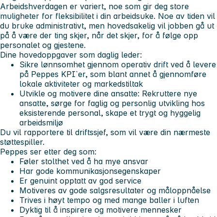
Arbeidshverdagen er variert, noe som gir deg store
muligheter for fleksibilitet i din arbeidsuke. Noe av tiden vil
du bruke administrativt, men hovedsakelig vil jobben gå ut
på å være der ting skjer, når det skjer, for å følge opp
personalet og gjestene.
Dine hovedoppgaver som daglig leder:
Sikre lønnsomhet gjennom operativ drift ved å levere
på Peppes KPI`er, som blant annet å gjennomføre
lokale aktiviteter og markedstiltak
Utvikle og motivere dine ansatte: Rekruttere nye
ansatte, sørge for faglig og personlig utvikling hos
eksisterende personal, skape et trygt og hyggelig
arbeidsmiljø
Du vil rapportere til driftssjef, som vil være din nærmeste
støttespiller.
Peppes ser etter deg som:
Føler stolthet ved å ha mye ansvar
Har gode kommunikasjonsegenskaper
Er genuint opptatt av god service
Motiveres av gode salgsresultater og måloppnåelse
Trives i høyt tempo og med mange baller i luften
Dyktig til å inspirere og motivere mennesker