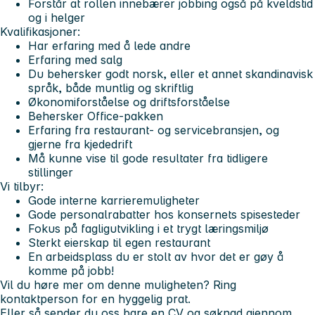
Forstår at rollen innebærer jobbing også på kveldstid
og i helger
Kvalifikasjoner:
Har erfaring med å lede andre
Erfaring med salg
Du behersker godt norsk, eller et annet skandinavisk
språk, både muntlig og skriftlig
Økonomiforståelse og driftsforståelse
Behersker Office-pakken
Erfaring fra restaurant- og servicebransjen, og
gjerne fra kjededrift
Må kunne vise til gode resultater fra tidligere
stillinger
Vi tilbyr:
Gode interne karrieremuligheter
Gode personalrabatter hos konsernets spisesteder
Fokus på fagligutvikling i et trygt læringsmiljø
Sterkt eierskap til egen restaurant
En arbeidsplass du er stolt av hvor det er gøy å
komme på jobb!
Vil du høre mer om denne muligheten? Ring
kontaktperson for en hyggelig prat.
Eller så sender du oss bare en CV og søknad gjennom