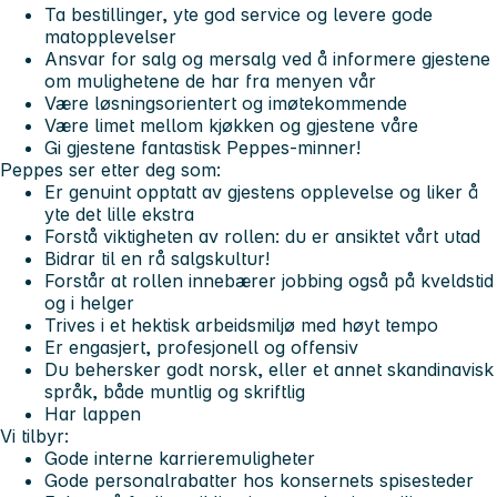
Ta bestillinger, yte god service og levere gode
matopplevelser
Ansvar for salg og mersalg ved å informere gjestene
om mulighetene de har fra menyen vår
Være løsningsorientert og imøtekommende
Være limet mellom kjøkken og gjestene våre
Gi gjestene fantastisk Peppes-minner!
Peppes ser etter deg som:
Er genuint opptatt av gjestens opplevelse og liker å
yte det lille ekstra
Forstå viktigheten av rollen: du er ansiktet vårt utad
Bidrar til en rå salgskultur!
Forstår at rollen innebærer jobbing også på kveldstid
og i helger
Trives i et hektisk arbeidsmiljø med høyt tempo
Er engasjert, profesjonell og offensiv
Du behersker godt norsk, eller et annet skandinavisk
språk, både muntlig og skriftlig
Har lappen
Vi tilbyr:
Gode interne karrieremuligheter
Gode personalrabatter hos konsernets spisesteder