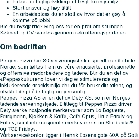
Fokus på fagligutvikling i et trygt læringsmiljø
Stort ansvar og høy tillitt
En arbeidsplass du er stolt av hvor det er gøy å
komme på jobb!
Ble du nysgjerrig? Ring oss for en prat om stillingen.
Søknad og CV sendes gjennom rekrutteringsportalen.
Om bedriften
Peppes Pizza har 80 serveringssteder spredt rundt i hele
Norge, som løftes frem av våre engasjerte, profesjonelle
og offensive medarbeidere og ledere. Blir du en del av
«Peppeskulturen» lover vi deg et stimulerende og
inkluderende arbeidsmiljø der du får brukt ditt talent, og
utviklet deg både faglig og personlig.
Peppes Pizza AS er en del av Dely AS, som er Norges
ledende serveringskjede. I tillegg til Peppes Pizza driver
Dely sterke nasjonale merkervarer som La Baguette,
Fattigmann, Kjøkken & Kaffe, Café Opus, Little Eataly og
Eataly, samt internasjonale merkevarer som Starbucks®
og TGI Fridays.
Vårt servicekontor ligger i Henrik Ibsens gate 60A på Solli