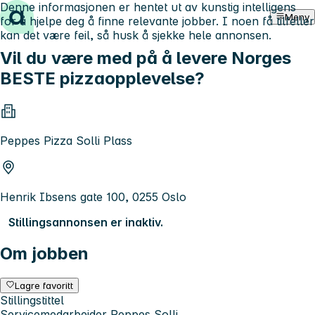
Denne informasjonen er hentet ut av kunstig intelligens
Hopp til innhold
Meny
for å hjelpe deg å finne relevante jobber. I noen få tilfeller
kan det være feil, så husk å sjekke hele annonsen.
Vil du være med på å levere Norges
BESTE pizzaopplevelse?
Peppes Pizza Solli Plass
Henrik Ibsens gate 100, 0255 Oslo
Stillingsannonsen er inaktiv.
Om jobben
Lagre favoritt
Stillingstittel
Servicemedarbeider Peppes Solli