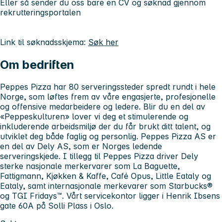
Eller så sender du oss bare en CV og søknad gjennom
rekrutteringsportalen
Link til søknadsskjema:
Søk her
Om bedriften
Peppes Pizza har 80 serveringssteder spredt rundt i hele
Norge, som løftes frem av våre engasjerte, profesjonelle
og offensive medarbeidere og ledere. Blir du en del av
«Peppeskulturen» lover vi deg et stimulerende og
inkluderende arbeidsmiljø der du får brukt ditt talent, og
utviklet deg både faglig og personlig. Peppes Pizza AS er
en del av Dely AS, som er Norges ledende
serveringskjede. I tillegg til Peppes Pizza driver Dely
sterke nasjonale merkervarer som La Baguette,
Fattigmann, Kjøkken & Kaffe, Café Opus, Little Eataly og
Eataly, samt internasjonale merkevarer som Starbucks®
og TGI Fridays™. Vårt servicekontor ligger i Henrik Ibsens
gate 60A på Solli Plass i Oslo.