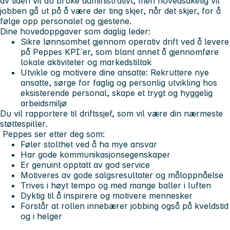
av tiden vil du bruke administrativt, men hovedsakelig vil
jobben gå ut på å være der ting skjer, når det skjer, for å
følge opp personalet og gjestene.
Dine hovedoppgaver som daglig leder:
Sikre lønnsomhet gjennom operativ drift ved å levere
på Peppes KPI`er, som blant annet å gjennomføre
lokale aktiviteter og markedstiltak
Utvikle og motivere dine ansatte: Rekruttere nye
ansatte, sørge for faglig og personlig utvikling hos
eksisterende personal, skape et trygt og hyggelig
arbeidsmiljø
Du vil rapportere til driftssjef, som vil være din nærmeste
støttespiller.
Peppes ser etter deg som:
Føler stolthet ved å ha mye ansvar
Har gode kommunikasjonsegenskaper
Er genuint opptatt av god service
Motiveres av gode salgsresultater og måloppnåelse
Trives i høyt tempo og med mange baller i luften
Dyktig til å inspirere og motivere mennesker
Forstår at rollen innebærer jobbing også på kveldstid
og i helger