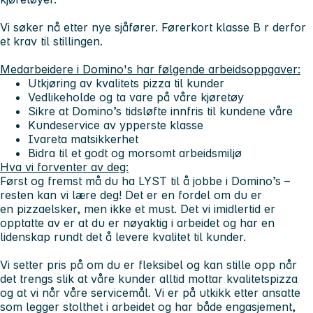
Vi søker nå etter nye
sjåfører.
Førerkort klasse B r derfor
et krav til stillingen.
Medarbeidere i Domino's har følgende arbeidsoppgaver:
Utkjøring av kvalitets pizza til kunder
Vedlikeholde og ta vare på våre kjøretøy
Sikre at Domino’s tidsløfte innfris til kundene våre
Kundeservice av ypperste klasse
Ivareta matsikkerhet
Bidra til et godt og morsomt arbeidsmiljø
Hva vi forventer av deg:
Først og fremst må du ha LYST til å jobbe i Domino’s –
resten kan vi lære deg! Det er en fordel om du er
en pizzaelsker, men ikke et must. Det vi imidlertid er
opptatte av er at du er nøyaktig i arbeidet og har en
lidenskap rundt det å levere kvalitet til kunder.
Vi setter pris på om du er fleksibel og kan stille opp når
det trengs slik at våre kunder alltid mottar kvalitetspizza
og at vi når våre servicemål. Vi er på utkikk etter ansatte
som legger stolthet i arbeidet og har både engasjement,