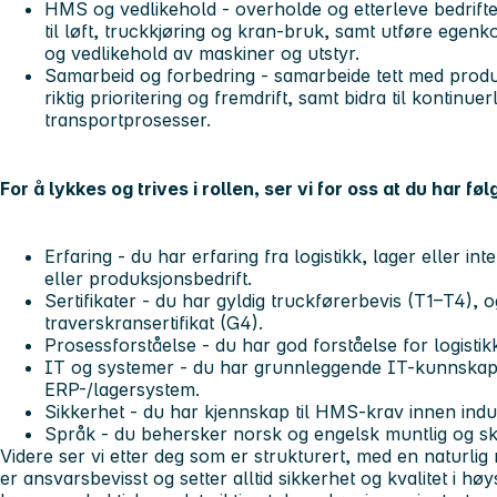
HMS og vedlikehold
- overholde og etterleve bedrifte
til løft, truckkjøring og kran-bruk, samt utføre egen
og vedlikehold av maskiner og utstyr.
Samarbeid og forbedring
- samarbeide tett med produ
riktig prioritering og fremdrift, samt bidra til kontinuer
transportprosesser.
For å lykkes og trives i rollen, ser vi for oss at du har fø
Erfaring
- du har erfaring fra logistikk, lager eller int
eller produksjonsbedrift.
Sertifikater
- du har gyldig truckførerbevis (T1–T4), o
traverskransertifikat (G4).
Prosessforståelse
- du har god forståelse for logisti
IT og systemer
- du har grunnleggende IT-kunnskap
ERP-/lagersystem.
Sikkerhet
- du har kjennskap til HMS-krav innen indu
Språk
- du behersker norsk og engelsk muntlig og skri
Videre ser vi etter deg som er strukturert, med en naturlig 
er ansvarsbevisst og setter alltid sikkerhet og kvalitet i h