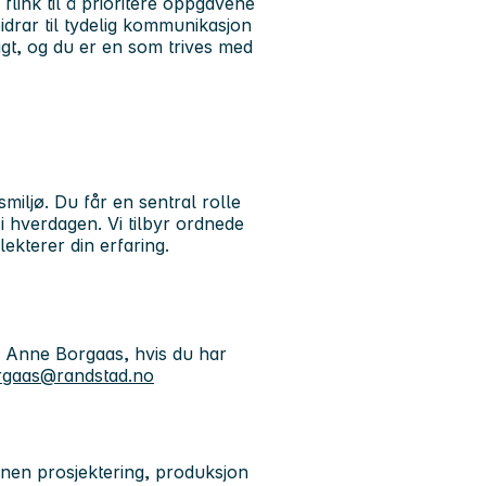
 flink til å prioritere oppgavene
idrar til tydelig kommunikasjon
agt, og du er en som trives med
smiljø. Du får en sentral rolle
i hverdagen. Vi tilbyr ordnede
ekterer din erfaring.
, Anne Borgaas, hvis du har
rgaas@randstad.no
nen prosjektering, produksjon