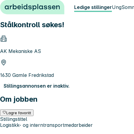
Hopp til innhold
Ledige stillinger
Ung
Somm
Stålkontroll søkes!
AK Mekaniske AS
1630 Gamle Fredrikstad
Stillingsannonsen er inaktiv.
Om jobben
Lagre favoritt
Stillingstittel
Logistikk- og interntransportmedarbeider