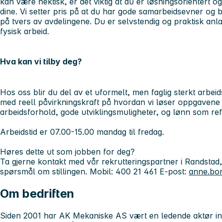
kan være hektisk, er det viktig at du er løsningsorientert og
dine. Vi setter pris på at du har gode samarbeidsevner og b
på tvers av avdelingene. Du er selvstendig og praktisk anl
fysisk arbeid.
Hva kan vi tilby deg?
Hos oss blir du del av et uformelt, men faglig sterkt arbeid
med reell påvirkningskraft på hvordan vi løser oppgavene 
arbeidsforhold, gode utviklingsmuligheter, og lønn som refl
Arbeidstid er 07.00-15.00 mandag til fredag.
Høres dette ut som jobben for deg?
Ta gjerne kontakt med vår rekrutteringspartner i Randstad
spørsmål om stillingen. Mobil: 400 21 461 E-post:
anne.bo
Om bedriften
Siden 2001 har AK Mekaniske AS vært en ledende aktør in