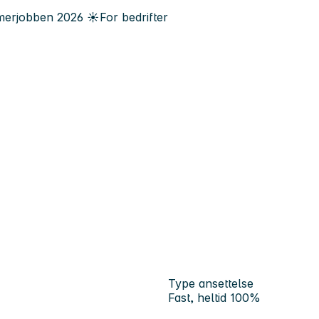
erjobben
2026
☀️
For bedrifter
Type ansettelse
Fast, heltid 100%