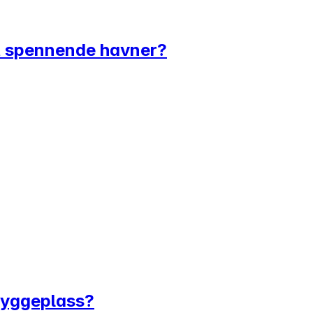
est spennende havner?
 byggeplass?