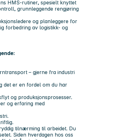
ns HMS-rutiner, spesielt knyttet
kontroll, grunnleggende rengjøring
ksjonsledere og planleggere for
lig forbedring av logistikk- og
lgende:
erntransport – gjerne fra industri
g det er en fordel om du har
kkflyt og produksjonsprosesser.
er og erfaring med
stri.
ftlig.
ryddig tilnærming til arbeidet. Du
øysetet. Siden hverdagen hos oss