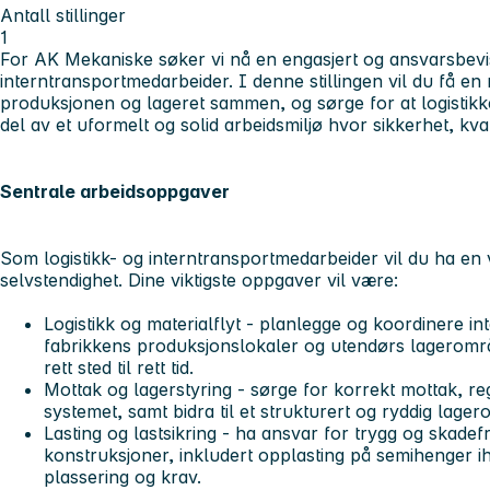
Antall stillinger
1
For AK Mekaniske søker vi nå en engasjert og ansvarsbevis
interntransportmedarbeider. I denne stillingen vil du få en 
produksjonen og lageret sammen, og sørge for at logistikke
del av et uformelt og solid arbeidsmiljø hvor sikkerhet, kval
Sentrale arbeidsoppgaver
Som logistikk- og interntransportmedarbeider vil du ha en 
selvstendighet. Dine viktigste oppgaver vil være:
Logistikk og materialflyt
- planlegge og koordinere in
fabrikkens produksjonslokaler og utendørs lagerområde
rett sted til rett tid.
Mottak og lagerstyring
- sørge for korrekt mottak, reg
systemet, samt bidra til et strukturert og ryddig lag
Lasting og lastsikring
- ha ansvar for trygg og skadefr
konstruksjoner, inkludert opplasting på semihenger iht
plassering og krav.