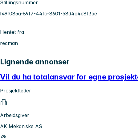
Stillingsnummer
f49f085a-89f7-44fc-8601-58d4c4c8f3ae
Hentet fra
recman
Lignende annonser
Vil du ha totalansvar for egne prosjekt
Prosjektleder
Arbeidsgiver
AK Mekaniske AS