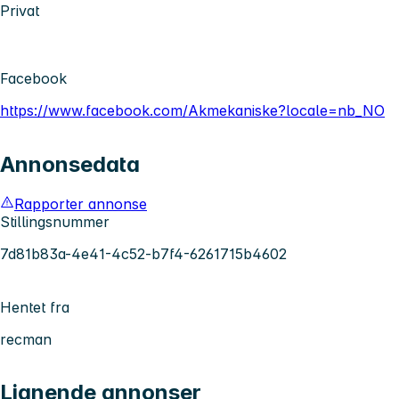
Privat
Facebook
https://www.facebook.com/Akmekaniske?locale=nb_NO
Annonsedata
Rapporter annonse
Stillingsnummer
7d81b83a-4e41-4c52-b7f4-6261715b4602
Hentet fra
recman
Lignende annonser