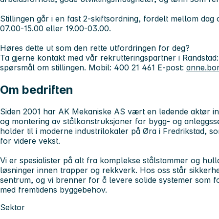
Stillingen går i en fast 2-skiftsordning, fordelt mellom dag 
07.00-15.00 eller 19.00-03.00.
Høres dette ut som den rette utfordringen for deg?
Ta gjerne kontakt med vår rekrutteringspartner i Randstad
spørsmål om stillingen. Mobil: 400 21 461 E-post:
anne.bo
Om bedriften
Siden 2001 har AK Mekaniske AS vært en ledende aktør in
og montering av stålkonstruksjoner for bygg- og anleggsse
holder til i moderne industrilokaler på Øra i Fredrikstad, so
for videre vekst.
Vi er spesialister på alt fra komplekse stålstammer og hull
løsninger innen trapper og rekkverk. Hos oss står sikkerhet, 
sentrum, og vi brenner for å levere solide systemer som f
med fremtidens byggebehov.
Sektor