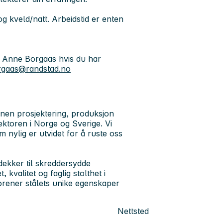
og kveld/natt. Arbeidstid er enten
:
Anne Borgaas
hvis du har
rgaas@randstad.no
nen prosjektering, produksjon
ktoren i Norge og Sverige. Vi
m nylig er utvidet for å ruste oss
dekker til skreddersydde
kvalitet og faglig stolthet i
orener stålets unike egenskaper
Nettsted