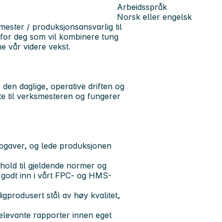
Arbeidsspråk
Norsk eller engelsk
mester / produksjonsansvarlig
til
t for deg som vil kombinere tung
me vår videre vekst.
 den daglige, operative driften og
e til verksmesteren og fungerer
ppgaver, og lede produksjonen
nhold til gjeldende normer og
g godt inn i vårt FPC- og HMS-
igprodusert stål av høy kvalitet,
 relevante rapporter innen eget