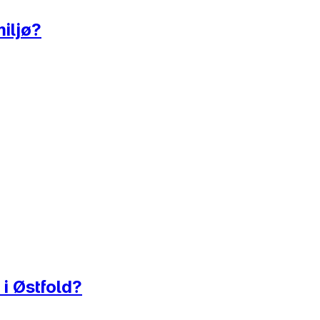
miljø?
 i Østfold?