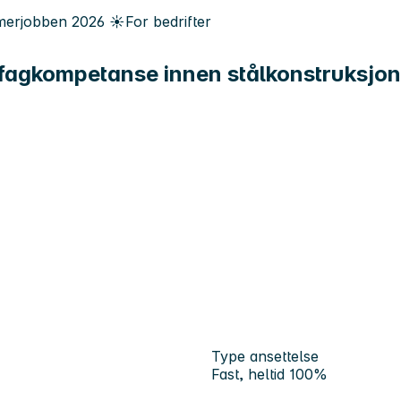
erjobben
2026
☀️
For bedrifter
id fagkompetanse innen stålkonstruksj
Type ansettelse
Fast, heltid 100%