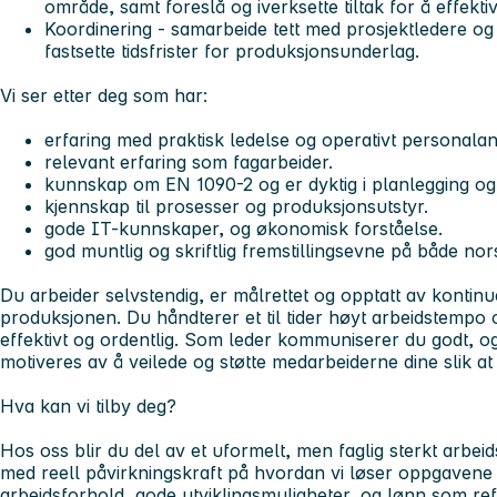
område, samt foreslå og iverksette tiltak for å effekt
Koordinering - samarbeide tett med prosjektledere og
fastsette tidsfrister for produksjonsunderlag.
Vi ser etter deg som har:
erfaring med praktisk ledelse og operativt personalan
relevant erfaring som fagarbeider.
kunnskap om EN 1090-2 og er dyktig i planlegging og 
kjennskap til prosesser og produksjonsutstyr.
gode IT-kunnskaper, og økonomisk forståelse.
god muntlig og skriftlig fremstillingsevne på både no
Du arbeider selvstendig, er målrettet og opptatt av kontinu
produksjonen. Du håndterer et til tider høyt arbeidstempo o
effektivt og ordentlig. Som leder kommuniserer du godt, og 
motiveres av å veilede og støtte medarbeiderne dine slik at 
Hva kan vi tilby deg?
Hos oss blir du del av et uformelt, men faglig sterkt arbeid
med reell påvirkningskraft på hvordan vi løser oppgavene 
arbeidsforhold, gode utviklingsmuligheter, og lønn som ref