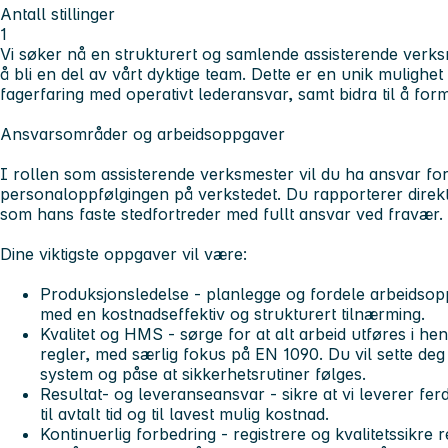
Antall stillinger
1
Vi søker nå en strukturert og samlende
assisterende verks
å bli en del av vårt dyktige team. Dette er en unik mulighe
fagerfaring med operativt lederansvar, samt bidra til å for
Ansvarsområder og arbeidsoppgaver
I rollen som assisterende verksmester vil du ha ansvar for
personaloppfølgingen på verkstedet. Du rapporterer direkt
som hans faste stedfortreder med fullt ansvar ved fravær.
Dine viktigste oppgaver vil være:
Produksjonsledelse - planlegge og fordele arbeidso
med en kostnadseffektiv og strukturert tilnærming.
Kvalitet og HMS - sørge for at alt arbeid utføres i he
regler, med særlig fokus på EN 1090. Du vil sette de
system og påse at sikkerhetsrutiner følges.
Resultat- og leveranseansvar - sikre at vi leverer ferd
til avtalt tid og til lavest mulig kostnad.
Kontinuerlig forbedring - registrere og kvalitetssikre