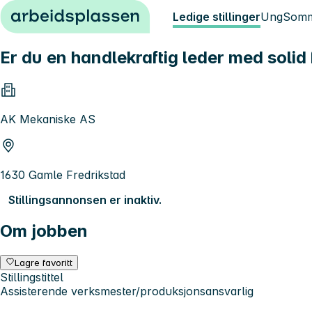
Hopp til innhold
Ledige stillinger
Ung
Somm
Er du en handlekraftig leder med sol
AK Mekaniske AS
1630 Gamle Fredrikstad
Stillingsannonsen er inaktiv.
Om jobben
Lagre favoritt
Stillingstittel
Assisterende verksmester/produksjonsansvarlig