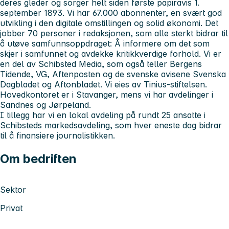
deres gleder og sorger helt siden første papiravis 1.
september 1893. Vi har 67.000 abonnenter, en svært god
utvikling i den digitale omstillingen og solid økonomi. Det
jobber 70 personer i redaksjonen, som alle sterkt bidrar til
å utøve samfunnsoppdraget: Å informere om det som
skjer i samfunnet og avdekke kritikkverdige forhold. Vi er
en del av Schibsted Media, som også teller Bergens
Tidende, VG, Aftenposten og de svenske avisene Svenska
Dagbladet og Aftonbladet. Vi eies av Tinius-stiftelsen.
Hovedkontoret er i Stavanger, mens vi har avdelinger i
Sandnes og Jørpeland.
I tillegg har vi en lokal avdeling på rundt 25 ansatte i
Schibsteds markedsavdeling, som hver eneste dag bidrar
til å finansiere journalistikken.
Om bedriften
Sektor
Privat