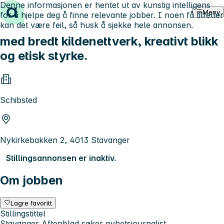
Denne informasjonen er hentet ut av kunstig intelligens
Hopp til innhold
Meny
for å hjelpe deg å finne relevante jobber. I noen få tilfeller
kan det være feil, så husk å sjekke hele annonsen.
med bredt kildenettverk, kreativt blikk
og etisk styrke.
Schibsted
Nykirkebakken 2, 4013 Stavanger
Stillingsannonsen er inaktiv.
Om jobben
Lagre favoritt
Stillingstittel
Stavanger Aftenblad søker nyhetsjournalist