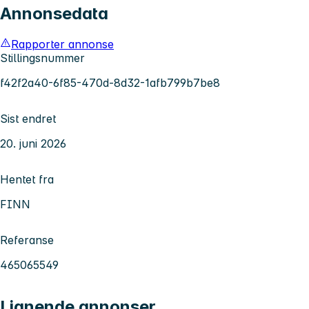
Annonsedata
Rapporter annonse
Stillingsnummer
f42f2a40-6f85-470d-8d32-1afb799b7be8
Sist endret
20. juni 2026
Hentet fra
FINN
Referanse
465065549
Lignende annonser