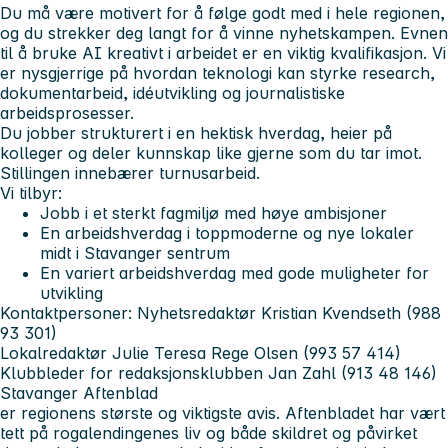
Du må være motivert for å følge godt med i hele regionen,
og du strekker deg langt for å vinne nyhetskampen. Evnen
til å bruke AI kreativt i arbeidet er en viktig kvalifikasjon. Vi
er nysgjerrige på hvordan teknologi kan styrke research,
dokumentarbeid, idéutvikling og journalistiske
arbeidsprosesser.
Du jobber strukturert i en hektisk hverdag, heier på
kolleger og deler kunnskap like gjerne som du tar imot.
Stillingen innebærer turnusarbeid.
Vi tilbyr:
Jobb i et sterkt fagmiljø med høye ambisjoner
En arbeidshverdag i toppmoderne og nye lokaler
midt i Stavanger sentrum
En variert arbeidshverdag med gode muligheter for
utvikling
Kontaktpersoner:
Nyhetsredaktør Kristian Kvendseth (988
93 301)
Lokalredaktør Julie Teresa Rege Olsen (993 57 414)
Klubbleder for redaksjonsklubben Jan Zahl (913 48 146)
Stavanger Aftenblad
er regionens største og viktigste avis. Aftenbladet har vært
tett på rogalendingenes liv og både skildret og påvirket