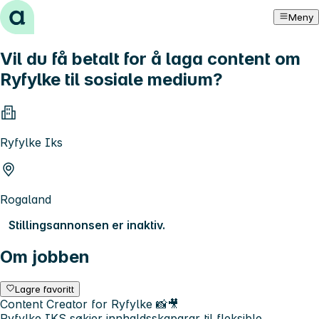
Hopp til innhold
Meny
Vil du få betalt for å laga content om
Ryfylke til sosiale medium?
Ryfylke Iks
Rogaland
Stillingsannonsen er inaktiv.
Om jobben
Lagre favoritt
Content Creator for Ryfylke 📸🎥
Ryfylke IKS søkjer innhaldsskaparar til fleksible