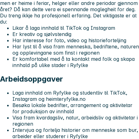
men er heime i feriar, helger eller andre periodar gjennom
året? Då kan dette vera ei spennande moglegheit for deg.
Du treng ikkje ha profesjonell erfaring. Det viktigaste er at
du:
Likar å laga innhald til TikTok og Instagram
Er kreativ og sjølvstendig
Har interesse for foto, video og historieforteljing
Har lyst til å visa fram menneska, bedriftene, naturen
og opplevingane som finst i regionen
Er komfortabel med å ta kontakt med folk og skapa
innhald på ulike stader i Ryfylke
Arbeidsoppgaver
Laga innhald om Ryfylke og studentliv til TikTok,
Instagram og heimteryfylke.no
Besøka lokale bedrifter, arrangement og aktivitetar
for produksjon av innhald
Visa fram kvardagsliv, natur, arbeidsliv og aktivitetar i
regionen
Intervjua og fortelja historier om menneske som bur,
arbeider eller studerer i Ryfylke