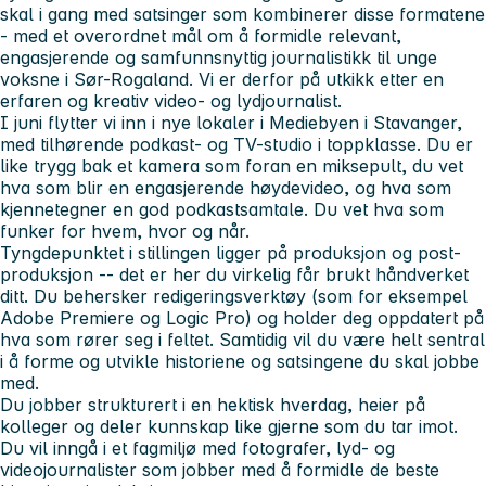
skal i gang med satsinger som kombinerer disse formatene
- med et overordnet mål om å formidle relevant,
engasjerende og samfunnsnyttig journalistikk til unge
voksne i Sør-Rogaland. Vi er derfor på utkikk etter en
erfaren og kreativ video- og lydjournalist.
I juni flytter vi inn i nye lokaler i Mediebyen i Stavanger,
med tilhørende podkast- og TV-studio i toppklasse. Du er
like trygg bak et kamera som foran en miksepult, du vet
hva som blir en engasjerende høydevideo, og hva som
kjennetegner en god podkastsamtale. Du vet hva som
funker for hvem, hvor og når.
Tyngdepunktet i stillingen ligger på produksjon og post-
produksjon -- det er her du virkelig får brukt håndverket
ditt. Du behersker redigeringsverktøy (som for eksempel
Adobe Premiere og Logic Pro) og holder deg oppdatert på
hva som rører seg i feltet. Samtidig vil du være helt sentral
i å forme og utvikle historiene og satsingene du skal jobbe
med.
Du jobber strukturert i en hektisk hverdag, heier på
kolleger og deler kunnskap like gjerne som du tar imot.
Du vil inngå i et fagmiljø med fotografer, lyd- og
videojournalister som jobber med å formidle de beste