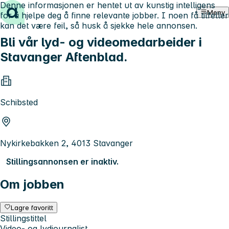
Denne informasjonen er hentet ut av kunstig intelligens
Hopp til innhold
Meny
for å hjelpe deg å finne relevante jobber. I noen få tilfeller
kan det være feil, så husk å sjekke hele annonsen.
Bli vår lyd- og videomedarbeider i
Stavanger Aftenblad.
Schibsted
Nykirkebakken 2, 4013 Stavanger
Stillingsannonsen er inaktiv.
Om jobben
Lagre favoritt
Stillingstittel
Video- og lydjournalist