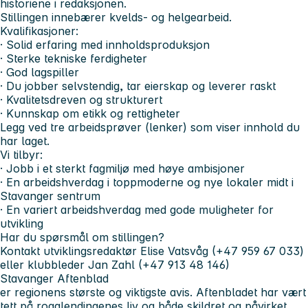
historiene i redaksjonen.
Stillingen innebærer kvelds- og helgearbeid.
Kvalifikasjoner:
· Solid erfaring med innholdsproduksjon
· Sterke tekniske ferdigheter
· God lagspiller
· Du jobber selvstendig, tar eierskap og leverer raskt
· Kvalitetsdreven og strukturert
· Kunnskap om etikk og rettigheter
Legg ved tre arbeidsprøver (lenker) som viser innhold du
har laget.
Vi tilbyr:
· Jobb i et sterkt fagmiljø med høye ambisjoner
· En arbeidshverdag i toppmoderne og nye lokaler midt i
Stavanger sentrum
· En variert arbeidshverdag med gode muligheter for
utvikling
Har du spørsmål om stillingen?
Kontakt utviklingsredaktør Elise Vatsvåg (+47 959 67 033)
eller klubbleder Jan Zahl (+47 913 48 146)
Stavanger Aftenblad
er regionens største og viktigste avis. Aftenbladet har vært
tett på rogalendingenes liv og både skildret og påvirket