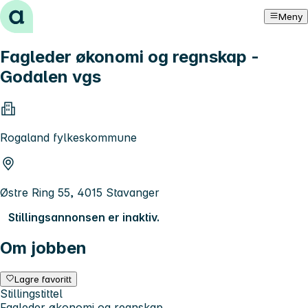
Hopp til innhold
Meny
Fagleder økonomi og regnskap -
Godalen vgs
Rogaland fylkeskommune
Østre Ring 55, 4015 Stavanger
Stillingsannonsen er inaktiv.
Om jobben
Lagre favoritt
Stillingstittel
Fagleder økonomi og regnskap