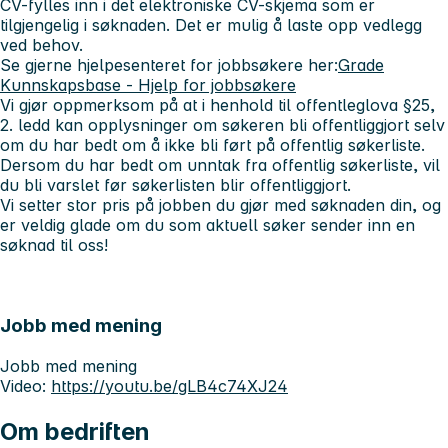
CV-fylles inn i det elektroniske CV-skjema som er
tilgjengelig i søknaden. Det er mulig å laste opp vedlegg
ved behov.
Se gjerne hjelpesenteret for jobbsøkere her:
Grade
Kunnskapsbase - Hjelp for jobbsøkere
Vi gjør oppmerksom på at i henhold til offentleglova §25,
2. ledd kan opplysninger om søkeren bli offentliggjort selv
om du har bedt om å ikke bli ført på offentlig søkerliste.
Dersom du har bedt om unntak fra offentlig søkerliste, vil
du bli varslet før søkerlisten blir offentliggjort.
Vi setter stor pris på jobben du gjør med søknaden din, og
er veldig glade om du som aktuell søker sender inn en
søknad til oss!
Jobb med mening
Jobb med mening
Video:
https://youtu.be/gLB4c74XJ24
Om bedriften