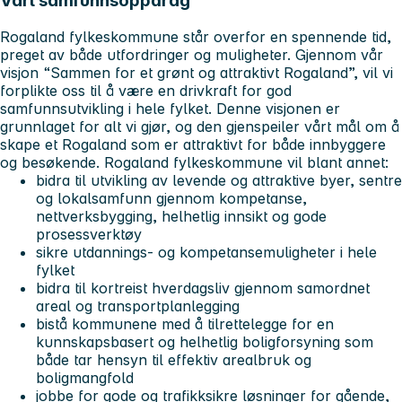
Vårt samfunnsoppdrag
Rogaland fylkeskommune står overfor en spennende tid,
preget av både utfordringer og muligheter. Gjennom vår
visjon “Sammen for et grønt og attraktivt Rogaland”, vil vi
forplikte oss til å være en drivkraft for god
samfunnsutvikling i hele fylket. Denne visjonen er
grunnlaget for alt vi gjør, og den gjenspeiler vårt mål om å
skape et Rogaland som er attraktivt for både innbyggere
og besøkende. Rogaland fylkeskommune vil blant annet:
bidra til utvikling av levende og attraktive byer, sentre
og lokalsamfunn gjennom kompetanse,
nettverksbygging, helhetlig innsikt og gode
prosessverktøy
sikre utdannings- og kompetansemuligheter i hele
fylket
bidra til kortreist hverdagsliv gjennom samordnet
areal og transportplanlegging
bistå kommunene med å tilrettelegge for en
kunnskapsbasert og helhetlig boligforsyning som
både tar hensyn til effektiv arealbruk og
boligmangfold
jobbe for gode og trafikksikre løsninger for gående,