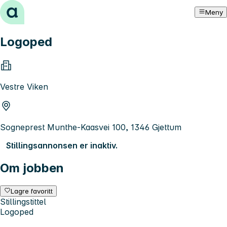
Hopp til innhold
Meny
Logoped
Vestre Viken
Sogneprest Munthe-Kaasvei 100, 1346 Gjettum
Stillingsannonsen er inaktiv.
Om jobben
Lagre favoritt
Stillingstittel
Logoped