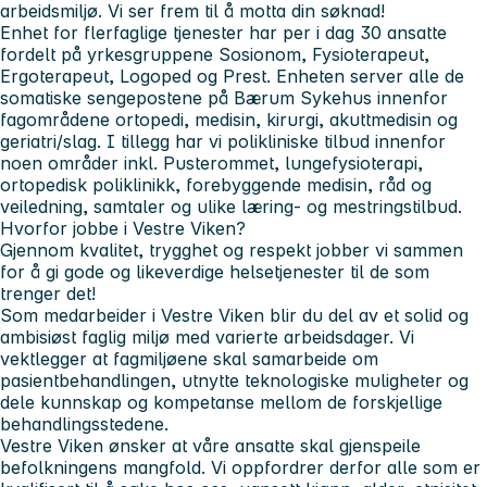
arbeidsmiljø. Vi ser frem til å motta din søknad!
Enhet for flerfaglige tjenester har per i dag 30 ansatte
fordelt på yrkesgruppene Sosionom, Fysioterapeut,
Ergoterapeut, Logoped og Prest. Enheten server alle de
somatiske sengepostene på Bærum Sykehus innenfor
fagområdene ortopedi, medisin, kirurgi, akuttmedisin og
geriatri/slag. I tillegg har vi polikliniske tilbud innenfor
noen områder inkl. Pusterommet, lungefysioterapi,
ortopedisk poliklinikk, forebyggende medisin, råd og
veiledning, samtaler og ulike læring- og mestringstilbud.
Hvorfor jobbe i Vestre Viken?
Gjennom kvalitet, trygghet og respekt jobber vi sammen
for å gi gode og likeverdige helsetjenester til de som
trenger det!
Som medarbeider i Vestre Viken blir du del av et solid og
ambisiøst faglig miljø med varierte arbeidsdager. Vi
vektlegger at fagmiljøene skal samarbeide om
pasientbehandlingen, utnytte teknologiske muligheter og
dele kunnskap og kompetanse mellom de forskjellige
behandlingsstedene.
Vestre Viken ønsker at våre ansatte skal gjenspeile
befolkningens mangfold. Vi oppfordrer derfor alle som er