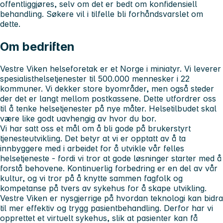
offentliggjøres, selv om det er bedt om konfidensiell
behandling. Søkere vil i tilfelle bli forhåndsvarslet om
dette.
Om bedriften
Vestre Viken helseforetak er et Norge i miniatyr. Vi leverer
spesialisthelsetjenester til 500.000 mennesker i 22
kommuner. Vi dekker store byområder, men også steder
der det er langt mellom postkassene. Dette utfordrer oss
til å tenke helsetjenester på nye måter. Helsetilbudet skal
være like godt uavhengig av hvor du bor.
Vi har satt oss et mål om å bli gode på brukerstyrt
tjenesteutvikling. Det betyr at vi er opptatt av å ta
innbyggere med i arbeidet for å utvikle vår felles
helsetjeneste - fordi vi tror at gode løsninger starter med å
forstå behovene. Kontinuerlig forbedring er en del av vår
kultur, og vi tror på å knytte sammen fagfolk og
kompetanse på tvers av sykehus for å skape utvikling.
Vestre Viken er nysgjerrige på hvordan teknologi kan bidra
til mer effektiv og trygg pasientbehandling. Derfor har vi
opprettet et virtuelt sykehus, slik at pasienter kan få