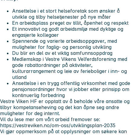
Ansettelse i et stort helseforetak som ønsker å
utvikle og tilby helsetjenester på nye måter
En arbeidsplass preget av tillit, åpenhet og respekt
Et innovativt og godt arbeidsmiljø med dyktige og
engasjerte kollegaer
Spennende og varierte arbeidsoppgaver, med
muligheter for faglig- og personlig utvikling
Du blir en del av et viktig samfunnsoppdrag
Medlemskap i Vestre Vikens Velferdsforening med
gode rabattordninger på aktiviteter,
kulturarrangement og leie av ferieboliger i inn- og
utland
Ansettelse i en trygg offentlig virksomhet med gode
pensjonsordninger hvor vi jobber etter prinsipp om
kontinuerlig forbedring
Vestre Viken HF er opptatt av å beholde våre ansatte og
tilbyr kompetanseheving og det kan åpne seg andre
muligheter for deg internt.
Vil du lese mer om vårt arbeid fremover se:
https://vestreviken.no/om-oss/utviklingsplan-2035
Vi gjør oppmerksom på at opplysninger om søkere kan