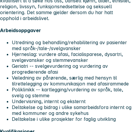
kvalifisert til å søke hos oss, uansett kjønn, alder, etnisitet,
religion, livssyn, funksjonsnedsettelse og seksuell
orientering. Det samme gjelder dersom du har hatt
opphold i arbeidslivet.
Arbeidsoppgaver
Utredning og behandling/rehabilitering av pasienter
med språk-/tale-/svelgvansker
Hjerneslag: vurdere afasi, facialisparese, dysartri,
svelgevansker og stemmevansker
Geriatri -- svelgevurdering og vurdering av
progredierende afasi
Veiledning av pårørende, særlig med hensyn til
tilrettelegging av kommunikasjon med afasirammede
Poliklinikk -- kartlegging/vurdering av språk, tale,
svelg og stemme
Undervisning, internt og eksternt
Deltakelse og bidrag i ulike samarbeidsfora internt og
med kommuner og andre sykehus
Deltakelse i ulike prosjekter for faglig utvikling
Kvalifikasjoner