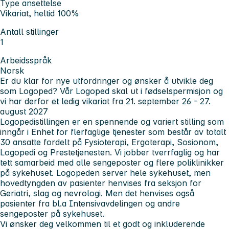
Type ansettelse
Vikariat, heltid 100%
Antall stillinger
1
Arbeidsspråk
Norsk
Er du klar for nye utfordringer og ønsker å utvikle deg
som Logoped? Vår Logoped skal ut i fødselspermisjon og
vi har derfor et ledig vikariat fra 21. september 26 - 27.
august 2027
Logopedistillingen er en spennende og variert stilling som
inngår i Enhet for flerfaglige tjenester som består av totalt
30 ansatte fordelt på Fysioterapi, Ergoterapi, Sosionom,
Logopedi og Prestetjenesten. Vi jobber tverrfaglig og har
tett samarbeid med alle sengeposter og flere poliklinikker
på sykehuset. Logopeden server hele sykehuset, men
hovedtyngden av pasienter henvises fra seksjon for
Geriatri, slag og nevrologi. Men det henvises også
pasienter fra bl.a Intensivavdelingen og andre
sengeposter på sykehuset.
Vi ønsker deg velkommen til et godt og inkluderende