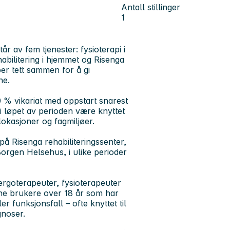
Antall stillinger
1
r av fem tjenester: fysioterapi i
habilitering i hjemmet og Risenga
ber tett sammen for å gi
rne.
00 % vikariat med oppstart snarest
il i løpet av perioden være knyttet
 lokasjoner og fagmiljøer.
n på Risenga rehabiliteringssenter,
orgen Helsehus, i ulike perioder
 ergoterapeuter, fysioterapeuter
sne brukere over 18 år som har
er funksjonsfall – ofte knyttet til
gnoser.