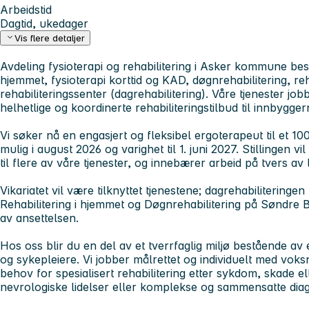
Arbeidstid
Dagtid, ukedager
Vis flere detaljer
Avdeling fysioterapi og rehabilitering i Asker kommune bestå
hjemmet, fysioterapi korttid og KAD, døgnrehabilitering, re
rehabiliteringssenter (dagrehabilitering). Våre tjenester job
helhetlige og koordinerte rehabiliteringstilbud til innbygge
Vi søker nå en engasjert og fleksibel ergoterapeut til et 1
mulig i august 2026 og varighet til 1. juni 2027. Stillingen v
til flere av våre tjenester, og innebærer arbeid på tvers av
Vikariatet vil være tilknyttet tjenestene; dagrehabiliteringe
Rehabilitering i hjemmet og Døgnrehabilitering på Søndre B
av ansettelsen.
Hos oss blir du en del av et tverrfaglig miljø bestående av
og sykepleiere. Vi jobber målrettet og individuelt med vok
behov for spesialisert rehabilitering etter sykdom, skade ell
nevrologiske lidelser eller komplekse og sammensatte dia