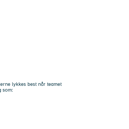
rukerne lykkes best når teamet
eg som: