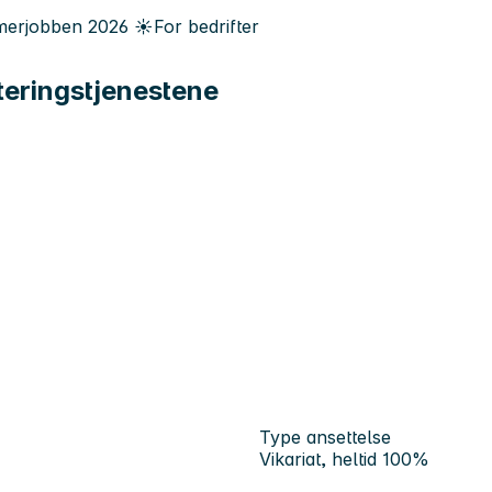
erjobben
2026
☀️
For bedrifter
iteringstjenestene
Type ansettelse
Vikariat, heltid 100%