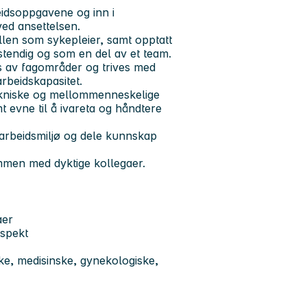
beidsoppgavene og inn i
ved ansettelsen.
ollen som sykepleier, samt opptatt
vstendig og som en del av et team.
rs av fagområder og trives med
rbeidskapasitet.
 tekniske og mellommenneskelige
t evne til å ivareta og håndtere
t arbeidsmiljø og dele kunnskap
ammen med dyktige kollegaer.
aer
espekt
e, medisinske, gynekologiske,