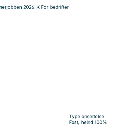
erjobben
2026
☀️
For bedrifter
Type ansettelse
Fast, heltid 100%