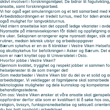
aktivt involvert i forskningsmiljøet. De bidrar til fagutvikli
ansatte, samt forskningsarbeid.
Vi har også eget simuleringsrom og et tett samarbeid med 
Arbeidstidsordningen er tredelt turnus, med for tiden ønske
også mulighet for langvaktsturnus.
Ved intern ansettelse kan det oppstå ledige vikariater i avd
Nyansatte på intensivseksjonen
får tildelt og oppfølgning 
tre uker. Seksjonen arrangerer egne nyansatt dager, slik a
rutiner, medisin teknisk utstyr og arbeidsoppgaver
Bærum sykehus
er en av 8 klinikker i Vestre Viken Helse
og akuttsykehus for befolkningen i Asker og Bærum. Det er 
som er nært knyttet opp til Universitetet i Oslo.
Hvorfor jobbe i Vestre Viken?
Gjennom kvalitet, trygghet og respekt jobber vi sammen for
helsetjenester til de som trenger det!
Som medarbeider i Vestre Viken blir du del av et solid og am
arbeidsdager. Vi vektlegger at fagmiljøene skal samarbeid
teknologiske muligheter og dele kunnskap og kompetanse 
behandlingsstedene.
Om oss:
Vestre Viken ønsker at våre ansatte skal gjenspei
oppfordrer derfor alle som er kvalifisert til å søke hos oss, 
religion, livssyn, funksjonsnedsettelse og seksuell orient
du har hatt opphold i arbeidslivet.