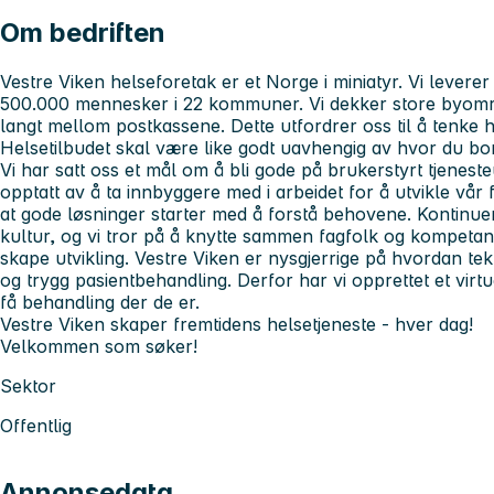
Om bedriften
Vestre Viken helseforetak er et Norge i miniatyr. Vi leverer s
500.000 mennesker i 22 kommuner. Vi dekker store byområ
langt mellom postkassene. Dette utfordrer oss til å tenke 
Helsetilbudet skal være like godt uavhengig av hvor du bor
Vi har satt oss et mål om å bli gode på brukerstyrt tjenesteu
opptatt av å ta innbyggere med i arbeidet for å utvikle vår fe
at gode løsninger starter med å forstå behovene. Kontinuer
kultur, og vi tror på å knytte sammen fagfolk og kompetan
skape utvikling. Vestre Viken er nysgjerrige på hvordan tekn
og trygg pasientbehandling. Derfor har vi opprettet et virtu
få behandling der de er.
Vestre Viken skaper fremtidens helsetjeneste - hver dag!
Velkommen som søker!
Sektor
Offentlig
Annonsedata