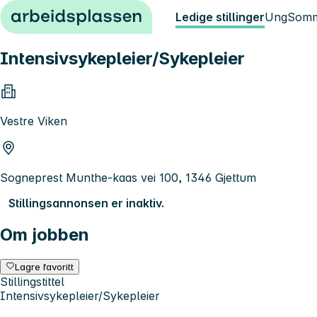
Hopp til innhold
Ledige stillinger
Ung
Somm
Intensivsykepleier/Sykepleier
Vestre Viken
Sogneprest Munthe-kaas vei 100, 1346 Gjettum
Stillingsannonsen er inaktiv.
Om jobben
Lagre favoritt
Stillingstittel
Intensivsykepleier/Sykepleier