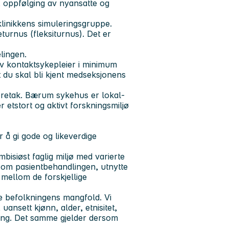
ng, oppfølging av nyansatte og
klinikkens simuleringsgruppe.
turnus (fleksiturnus). Det er
elingen.
av kontaktsykepleier i minimum
t du skal bli kjent medseksjonens
foretak. Bærum sykehus er lokal-
etstort og aktivt forskningsmiljø
 å gi gode og likeverdige
bisiøst faglig miljø med varierte
e om pasientbehandlingen, utnytte
mellom de forskjellige
le befolkningens mangfold. Vi
uansett kjønn, alder, etnisitet,
ering. Det samme gjelder dersom