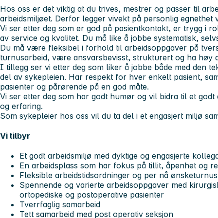
Hos oss er det viktig at du trives, mestrer og passer til ar
arbeidsmiljøet. Derfor legger vivekt på personlig egnethet 
Vi ser etter deg som er god på pasientkontakt, er trygg i r
av service og kvalitet. Du må like å jobbe systematisk, sel
Du må være fleksibel i forhold til arbeidsoppgaver på tve
turnusarbeid, være ansvarsbevisst, strukturert og ha høy a
I tillegg ser vi etter deg som liker å jobbe både med den
del av sykepleien. Har respekt for hver enkelt pasient, sam
pasienter og pårørende på en god måte.
Vi ser etter deg som har godt humør og vil bidra til et god
og erfaring.
Som sykepleier hos oss vil du ta del i et engasjert miljø s
Vi tilbyr
Et godt arbeidsmiljø med dyktige og engasjerte kolleg
En arbeidsplass som har fokus på tillit, åpenhet og r
Fleksible arbeidstidsordninger og per nå ønsketurnus
Spennende og varierte arbeidsoppgaver med kirurgisk
ortopediske og postoperative pasienter
Tverrfaglig samarbeid
Tett samarbeid med post operativ seksjon