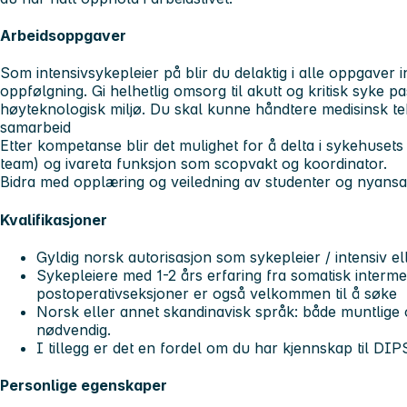
Arbeidsoppgaver
Som intensivsykepleier på blir du delaktig i alle oppgaver
oppfølgning. Gi helhetlig omsorg til akutt og kritisk syke p
høyteknologisk miljø. Du skal kunne håndtere medisinsk tek
samarbeid
Etter kompetanse blir det mulighet for å delta i sykehuset
team) og ivareta funksjon som scopvakt og koordinator.
Bidra med opplæring og veiledning av studenter og nyansat
Kvalifikasjoner
Gyldig norsk autorisasjon som sykepleier / intensiv el
Sykepleiere med 1-2 års erfaring fra somatisk interme
postoperativseksjoner er også velkommen til å søke
Norsk eller annet skandinavisk språk: både muntlige og
nødvendig.
I tillegg er det en fordel om du har kjennskap til DI
Personlige egenskaper