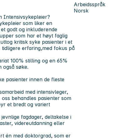
Arbeidsspråk
Norsk
m Intensivsykepleier?
sykepleier som liker en
 et godt og inkluderende
upper som har et høyt faglig
ttog kritisk syke pasienter i et
 tidligere erfaring,med fokus på
kariat 100% stilling og en 65%
n også søke.
ke pasienter innen de fleste
 samarbeid med intensivleger,
s oss behandles pasienter som
yr et bredt og variert
 jevnlige fagdager, deltakelse i
ster, videreutdanning eller
ert én med doktorgrad, som er