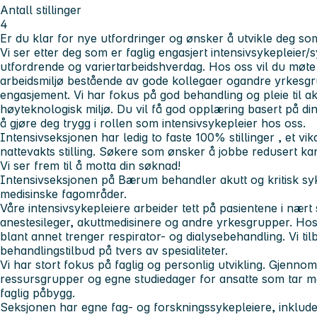
Antall stillinger
4
Er du klar for nye utfordringer og ønsker å utvikle deg so
Vi ser etter deg som er faglig engasjert intensivsykepleier/
utfordrende og variertarbeidshverdag. Hos oss vil du møte
arbeidsmiljø bestående av gode kollegaer ogandre yrkesgr
engasjement. Vi har fokus på god behandling og pleie til aku
høyteknologisk miljø. Du vil få god opplæring basert på din
å gjøre deg trygg i rollen som intensivsykepleier hos oss.
Intensivseksjonen har ledig to faste 100% stillinger , et vi
nattevakts stilling. Søkere som ønsker å jobbe redusert ka
Vi ser frem til å motta din søknad!
Intensivseksjonen på Bærum
behandler akutt og kritisk sy
medisinske fagområder.
Våre intensivsykepleiere arbeider tett på pasientene i nært
anestesileger, akuttmedisinere og andre yrkesgrupper. Ho
blant annet trenger respirator- og dialysebehandling. Vi tilb
behandlingstilbud på tvers av spesialiteter.
Vi har stort fokus på faglig og personlig utvikling. Gjennom
ressursgrupper og egne studiedager for ansatte som tar ma
faglig påbygg.
Seksjonen har egne fag- og forskningssykepleiere, inklud