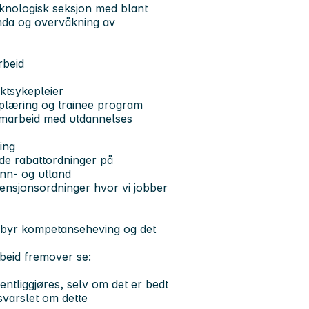
teknologisk seksjon med blant
nda og overvåkning av
rbeid
ktsykepleier
pplæring og trainee program
 samarbeid med utdannelses
ling
de rabattordninger på
 inn- og utland
pensjonsordninger hvor vi jobber
ilbyr kompetanseheving og det
rbeid fremover se:
ntliggjøres, selv om det er bedt
dsvarslet om dette