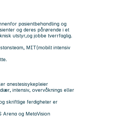
 innenfor pasientbehandling og
asienter og deres pårørende i et
nisk utstyr,og jobbe tverrfaglig.
s stansteam, MIT(mobilt intensiv
te.
ler anestesisykepleier
diær, intensiv, overvåknings eller
 skriftlige ferdigheter er
PS Arena og MetaVision