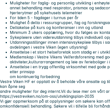
Muligheter for faglig- og personlig utvikling i enhøy
annet behandling med respirator, prismax og sedaco
hjerterytmer på sykehusets telemetrier
For tiden 5 - fagdager i turnus per år
Mulighet å delta i ressursgrupper, fag og forskningsa
Deltakelse på kurs og konferanser i inn og utland
Minimum 3 ukers opplæring, hvor du følges av konta
Sykepleiere uten videreutdanning tilbys individuell o
Utdanningsstillinger innen intensivsykepleie tilbys i
avdelingen i vestre Viken (egen utlysning)
Ansettelse i et stort helseforetak som stadig er i utvik
Medlemskap i Vestre Vikens Velferdsforening med go
aktiviteter,kulturarrangement og leie av ferieboliger i
Ansettelse i en trygg offentlig virksomhet med gode 
etter prinsipp
om kontinuerlig forbedring
Vestre Viken HF er opptatt av å beholde våre ansatte og t
kan åpne seg
andre muligheter for deg internt.Vil du lese mer om vårt a
https://vestreviken.no/om-oss/utviklingsplan-2035
Vi gjør oppmerksom på at opplysninger om søkere kan offe
omkonfidensiell behandling. Søkere vil i tilfelle bli forhån