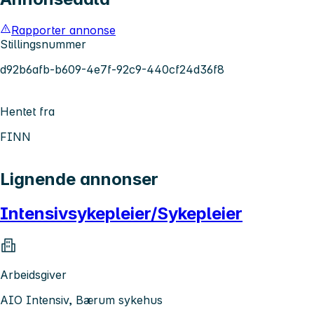
Rapporter annonse
Stillingsnummer
d92b6afb-b609-4e7f-92c9-440cf24d36f8
Hentet fra
FINN
Lignende annonser
Intensivsykepleier/Sykepleier
Arbeidsgiver
AIO Intensiv, Bærum sykehus