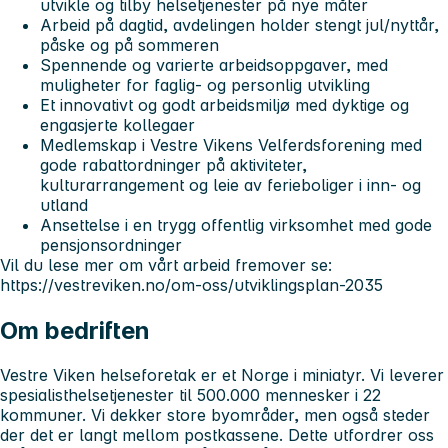
utvikle og tilby helsetjenester på nye måter
Arbeid på dagtid, avdelingen holder stengt jul/nyttår,
påske og på sommeren
Spennende og varierte arbeidsoppgaver, med
muligheter for faglig- og personlig utvikling
Et innovativt og godt arbeidsmiljø med dyktige og
engasjerte kollegaer
Medlemskap i Vestre Vikens Velferdsforening med
gode rabattordninger på aktiviteter,
kulturarrangement og leie av ferieboliger i inn- og
utland
Ansettelse i en trygg offentlig virksomhet med gode
pensjonsordninger
Vil du lese mer om vårt arbeid fremover se:
https://vestreviken.no/om-oss/utviklingsplan-2035
Om bedriften
Vestre Viken helseforetak er et Norge i miniatyr. Vi leverer
spesialisthelsetjenester til 500.000 mennesker i 22
kommuner. Vi dekker store byområder, men også steder
der det er langt mellom postkassene. Dette utfordrer oss