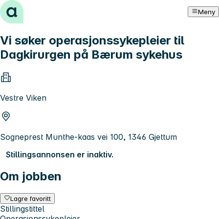
Hopp til innhold
Meny
Vi søker operasjonssykepleier til
Dagkirurgen på Bærum sykehus
Vestre Viken
Sogneprest Munthe-kaas vei 100, 1346 Gjettum
Stillingsannonsen er inaktiv.
Om jobben
Lagre favoritt
Stillingstittel
Operasjonssykepleier