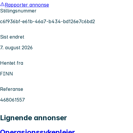
Rapporter annonse
Stillingsnummer
c6f936bf-e61b-46a7-b434-bd126e7c6bd2
Sist endret
7. august 2026
Hentet fra
FINN
Referanse
468061557
Lignende annonser
Operasjonssykepleier