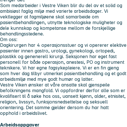
Som medarbeider i Vestre Viken blir du del av et solid og
ambisiøst faglig miljø med varierte arbeidsdager. Vi
vektlegger at fagmiljøene skal samarbeide om
pasientbehandlingen, utnytte teknologiske muligheter og
dele kunnskap og kompetanse mellom de forskjellige
behandlingsstedene.
Om oss:
Dagkirurgen har 4 operasjonsstuer og vi opererer elektive
pasienter innen gastro, urologi, gynekologi, ortopedi,
plastikk og genenerell kirurgi. Seksjonen har eget fast
personell for både operasjon, anestesi, PO og instrument
teknikere. Vi har egne fagsykepleiere. Vi er en fin gjeng
som hver dag tilbyr utmerket pasientbehandling og et godt
arbeidsmiljø med mye godt humør og latter.
Vestre Viken ønsker at våre ansatte skal gjenspeile
befolkningens mangfold. Vi oppfordrer derfor alle som er
kvalifisert til å søke hos oss, uansett kjønn, alder, etnisitet,
religion, livssyn, funksjonsnedsettelse og seksuell
orientering. Det samme gjelder dersom du har hatt
opphold i arbeidslivet.
Arbeidsoppgaver