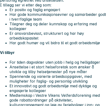
personlig egnethet ved ansettelsen.
I tillegg ser vi etter deg som:
Er positiv og faglig engasjert
Har gode kommunikasjonsevner og samarbeider godt
i tverrfaglige team
Tilegner deg og deler kunnskap og erfaring med
kollegaer
Er ansvarsbevisst, strukturert og har høy
arbeidskapasitet
Har godt humør og vil bidra til et godt arbeidsmiljø
Vi tilbyr
For tiden dagvakter uten jobb i helg og helligdager
Ansettelse i et stort helseforetak som ønsker å
utvikle og tilby helsetjenester på nye måter
Spennende og varierte arbeidsoppgaver, med
muligheter for faglig- og personlig utvikling
Et innovativt og godt arbeidsmiljø med dyktige og
engasjerte kollegaer
Medlemskap i Vestre Vikens Velferdsforening med
gode rabattordninger på aktiviteter,
kulturarrangement og leie av ferieboliger i inn- og