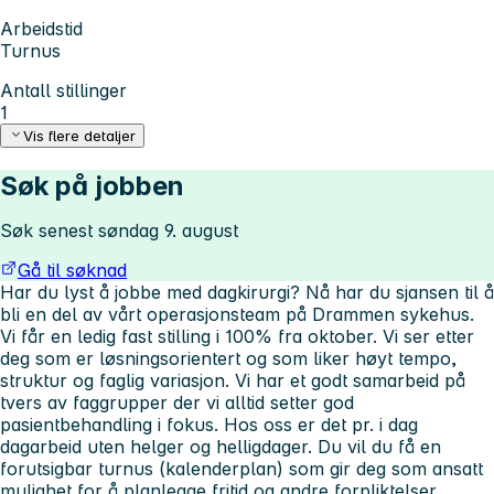
Arbeidstid
Turnus
Antall stillinger
1
Vis flere detaljer
Søk på jobben
Søk senest søndag 9. august
Gå til søknad
Har du lyst å jobbe med dagkirurgi? Nå har du sjansen til å
bli en del av vårt operasjonsteam på Drammen sykehus.
Vi får en ledig fast stilling i 100% fra oktober. Vi ser etter
deg som er løsningsorientert og som liker høyt tempo,
struktur og faglig variasjon. Vi har et godt samarbeid på
tvers av faggrupper der vi alltid setter god
pasientbehandling i fokus. Hos oss er det pr. i dag
dagarbeid uten helger og helligdager. Du vil du få en
forutsigbar turnus (kalenderplan) som gir deg som ansatt
mulighet for å planlegge fritid og andre forpliktelser.