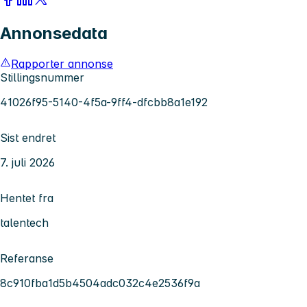
Annonsedata
Rapporter annonse
Stillingsnummer
41026f95-5140-4f5a-9ff4-dfcbb8a1e192
Sist endret
7. juli 2026
Hentet fra
talentech
Referanse
8c910fba1d5b4504adc032c4e2536f9a