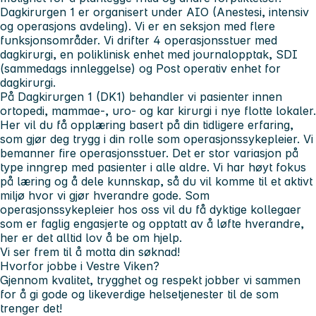
Dagkirurgen 1
er organisert under AIO (Anestesi, intensiv
og operasjons avdeling). Vi er en seksjon med flere
funksjonsområder. Vi drifter 4 operasjonsstuer med
dagkirurgi, en poliklinisk enhet med journalopptak, SDI
(sammedags innleggelse) og Post operativ enhet for
dagkirurgi.
På Dagkirurgen 1 (DK1) behandler vi pasienter innen
ortopedi, mammae-, uro- og kar kirurgi i nye flotte lokaler.
Her vil du få opplæring basert på din tidligere erfaring,
som gjør deg trygg i din rolle som operasjonssykepleier. Vi
bemanner fire operasjonsstuer. Det er stor variasjon på
type inngrep med pasienter i alle aldre. Vi har høyt fokus
på læring og å dele kunnskap, så du vil komme til et aktivt
miljø hvor vi gjør hverandre gode. Som
operasjonssykepleier hos oss vil du få dyktige kollegaer
som er faglig engasjerte og opptatt av å løfte hverandre,
her er det alltid lov å be om hjelp.
Vi ser frem til å motta din søknad!
Hvorfor jobbe i Vestre Viken?
Gjennom kvalitet, trygghet og respekt jobber vi sammen
for å gi gode og likeverdige helsetjenester til de som
trenger det!