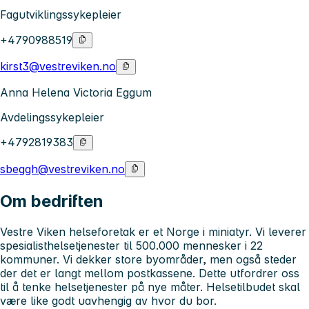
Fagutviklingssykepleier
+4790988519
kirst3@vestreviken.no
Anna Helena Victoria Eggum
Avdelingssykepleier
+4792819383
sbeggh@vestreviken.no
Om bedriften
Vestre Viken helseforetak er et Norge i miniatyr. Vi leverer
spesialisthelsetjenester til 500.000 mennesker i 22
kommuner. Vi dekker store byområder, men også steder
der det er langt mellom postkassene. Dette utfordrer oss
til å tenke helsetjenester på nye måter. Helsetilbudet skal
være like godt uavhengig av hvor du bor.