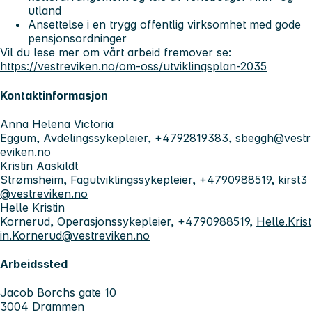
utland
Ansettelse i en trygg offentlig virksomhet med gode
pensjonsordninger
Vil du lese mer om vårt arbeid fremover se:
https://vestreviken.no/om-oss/utviklingsplan-2035
Kontaktinformasjon
Anna Helena Victoria
Eggum, Avdelingssykepleier, +4792819383,
sbeggh@vestr
eviken.no
Kristin Aaskildt
Strømsheim, Fagutviklingssykepleier, +4790988519,
kirst3
@vestreviken.no
Helle Kristin
Kornerud, Operasjonssykepleier, +4790988519,
Helle.Krist
in.Kornerud@vestreviken.no
Arbeidssted
Jacob Borchs gate 10
3004 Drammen