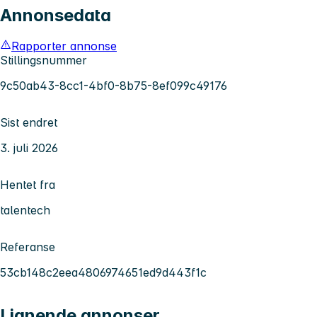
Annonsedata
Rapporter annonse
Stillingsnummer
9c50ab43-8cc1-4bf0-8b75-8ef099c49176
Sist endret
3. juli 2026
Hentet fra
talentech
Referanse
53cb148c2eea4806974651ed9d443f1c
Lignende annonser