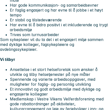
måte
Har gode kommunikasjon- og samarbeidsevner
Er faglig engasjert og har evne til å jobbe i et høyt
tempo
Er stabil og tilstedeværende
Har evne til å bidra positivt i et inkluderende og trygt
arbeidsmiljø
Trives som turnusarbeider
Som sykepleier vil du ta del i et engasjert miljø sammen
med dyktige kolleger, fagsykepleiere og
avdelingssykepleier.
Vi tilbyr
Ansettelse i et stort helseforetak som ønsker å
utvikle og tilby helsetjenester på nye måter
Spennende og varierte arbeidsoppgaver, med
muligheter for faglig- og personlig utvikling
Et innovativt og godt arbeidsmiljø med dyktige og
engasjerte kollegaer
Medlemskap i Vestre Vikens Velferdsforening med
gode rabattordninger på aktiviteter,
kulturarrangement og leie av ferieboliger i inn- og