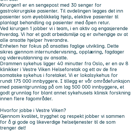
Kirurgen1 er en sengepost med 30 senger for
gastrokirurgiske pasienter. Til avdelingen legges det inn
pasienter som øyeblikkelig hjelp, elektive pasienter til
planlagt behandling og pasienter med åpen retur.
Ved kirurgen 1 jobber vi i team, i en aktiv og engasjerende
hverdag. Vi har et godt arbeidsmiljø og er avhengige av at
alle ansatte hjelper hverandre.
Enheten har fokus på ansattes faglige utvikling. Dette
sikres gjennom internundervisning, opplæring, fagdager
og videreutdanning av ansatte.
Drammen sykehus ligger 40 minutter fra Oslo, er en av 8
klinikker i Vestre Viken Helseforetak og ett av de fire
somatiske sykehus i foretaket. Vi er lokalsykehus for
rundt 175 000 innbyggere. I tillegg er vår områdefunksjon
med pasientgrunnlag på om lag 500 000 innbyggere, et
godt grunnlag for blant annet sykehusets ​​klin​isk forskning
innen flere fagområder.
Hvorfor jobbe i Vestre Viken?
Gjennom kvalitet, trygghet og respekt jobber vi sammen
for å gi gode og likeverdige helsetjenester til de som
trenger det!