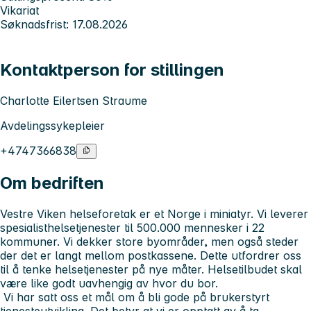
Vikariat
Søknadsfrist: 17.08.2026
Kontaktperson for stillingen
Charlotte Eilertsen Straume
Avdelingssykepleier
+4747366838
Om bedriften
Vestre Viken helseforetak er et Norge i miniatyr. Vi leverer
spesialisthelsetjenester til 500.000 mennesker i 22
kommuner. Vi dekker store byområder, men også steder
der det er langt mellom postkassene. Dette utfordrer oss
til å tenke helsetjenester på nye måter. Helsetilbudet skal
være like godt uavhengig av hvor du bor.
Vi har satt oss et mål om å bli gode på brukerstyrt
tjenesteutvikling. Det betyr at vi er opptatt av å ta