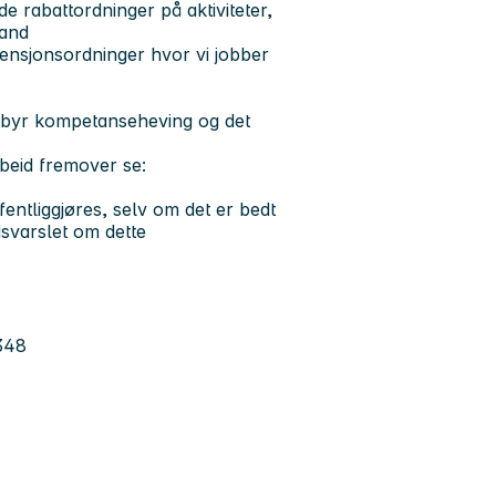
 rabattordninger på aktiviteter,
land
pensjonsordninger hvor vi jobber
ilbyr kompetanseheving og det
rbeid fremover se:
ntliggjøres, selv om det er bedt
dsvarslet om dette
348