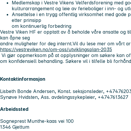
Medlemskap i Vestre Vikens Velferdsforening med gode
kulturarrangement og leie av ferieboliger i inn- og ut
Ansettelse i en trygg offentlig virksomhet med gode 
etter prinsipp
om kontinuerlig forbedring
Vestre Viken HF er opptatt av å beholde våre ansatte og t
kan åpne seg
andre muligheter for deg internt.Vil du lese mer om vårt a
https://vestreviken.no/om-oss/utviklingsplan-2035
Vi gjør oppmerksom på at opplysninger om søkere kan offe
om konfidensiell behandling. Søkere vil i tilfelle bli forhån
Kontaktinformasjon
Lisbeth Bonde Andersen, Konst. seksjonsleder, +4747620
Synøve Hvidsten, Ass. avdelingssykepleier, +4747613627
Arbeidssted
Sogneprest Munthe-kaas vei 100
1346 Gjettum