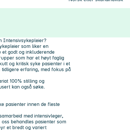
m Intensivsykepleier?
sykepleier som liker en
e et godt og inkluderende
rupper som har et høyt faglig
tt og kritisk syke pasienter i et
 tidligere erfaring, med fokus på
ariat 100% stilling og
dusert kan også søke.
ke pasienter innen de fleste
 samarbeid med intensivleger,
s oss behandles pasienter som
yr et bredt og variert