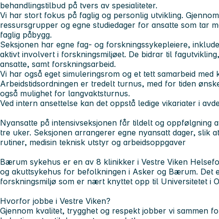
behandlingstilbud på tvers av spesialiteter.
Vi har stort fokus på faglig og personlig utvikling. Gjennom
ressursgrupper og egne studiedager for ansatte som tar ma
faglig påbygg.
Seksjonen har egne fag- og forskningssykepleiere, inklud
aktivt involvert i forskningsmiljøet. De bidrar til fagutvikli
ansatte, samt forskningsarbeid.
Vi har også eget simuleringsrom og et tett samarbeid med 
Arbeidstidsordningen er tredelt turnus, med for tiden ønske
også mulighet for langvaktsturnus.
Ved intern ansettelse kan det oppstå ledige vikariater i avd
Nyansatte på intensivseksjonen
får tildelt og oppfølgning 
tre uker. Seksjonen arrangerer egne nyansatt dager, slik a
rutiner, medisin teknisk utstyr og arbeidsoppgaver
Bærum sykehus
er en av 8 klinikker i Vestre Viken Helse
og akuttsykehus for befolkningen i Asker og Bærum. Det er 
forskningsmiljø som er nært knyttet opp til Universitetet i O
Hvorfor jobbe i Vestre Viken?
Gjennom kvalitet, trygghet og respekt jobber vi sammen for