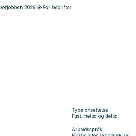
erjobben
2026
☀️
For bedrifter
Type ansettelse
Fast, heltid og deltid
Arbeidsspråk
Norsk eller skandinavisk