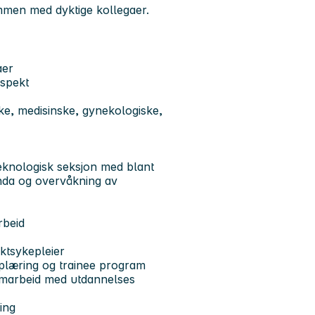
sammen med dyktige kollegaer.
gaer
espekt
e, medisinske, gynekologiske,
teknologisk seksjon med blant
nda og overvåkning av
rbeid
ktsykepleier
pplæring og trainee program
 samarbeid med utdannelses
ling