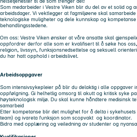
helsetjenester til de som trenger det!
Som medarbeider i Vestre Viken blir du del av et solid og am
arbeidsdager. Vi vektlegger at fagmiljøene skal samarbeid
teknologiske muligheter og dele kunnskap og kompetanse 
behandlingsstedene.
Om oss:
Vestre Viken ønsker at våre ansatte skal gjenspei
oppfordrer derfor alle som er kvalifisert til å søke hos oss, 
religion, livssyn, funksjonsnedsettelse og seksuell orient
du har hatt opphold i arbeidslivet.
Arbeidsoppgaver
Som intensivsykepleier på blir du delaktig i alle oppgaver
oppfølgning. Gi helhetlig omsorg til akutt og kritisk syke p
høyteknologisk miljø. Du skal kunne håndtere medisinsk tek
samarbeid
Etter kompetanse blir det mulighet for å delta i sykehuset
team) og ivareta funksjon som scopvakt og koordinator.
Bidra med opplæring og veiledning av studenter og nyansat
Kvalifikasjoner