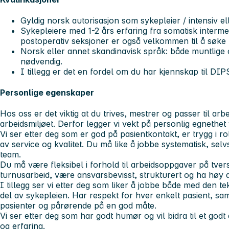
Gyldig norsk autorisasjon som sykepleier / intensiv el
Sykepleiere med 1-2 års erfaring fra somatisk interme
postoperativ seksjoner er også velkommen til å søke
Norsk eller annet skandinavisk språk: både muntlige og
nødvendig.
I tillegg er det en fordel om du har kjennskap til DI
Personlige egenskaper
Hos oss er det viktig at du trives, mestrer og passer til ar
arbeidsmiljøet. Derfor legger vi vekt på personlig egnethet
Vi ser etter deg som er god på pasientkontakt, er trygg i r
av service og kvalitet. Du må like å jobbe systematisk, sel
team.
Du må være fleksibel i forhold til arbeidsoppgaver på tve
turnusarbeid, være ansvarsbevisst, strukturert og ha høy 
I tillegg ser vi etter deg som liker å jobbe både med den
del av sykepleien. Har respekt for hver enkelt pasient, sam
pasienter og pårørende på en god måte.
Vi ser etter deg som har godt humør og vil bidra til et god
og erfaring.