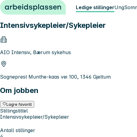
Hopp til innhold
Ledige stillinger
Ung
Somm
Intensivsykepleier/Sykepleier
AIO Intensiv, Bærum sykehus
Sogneprest Munthe-kaas vei 100, 1346 Gjettum
Om jobben
Lagre favoritt
Stillingstittel
Intensivsykepleier/Sykepleier
Antall stillinger
4