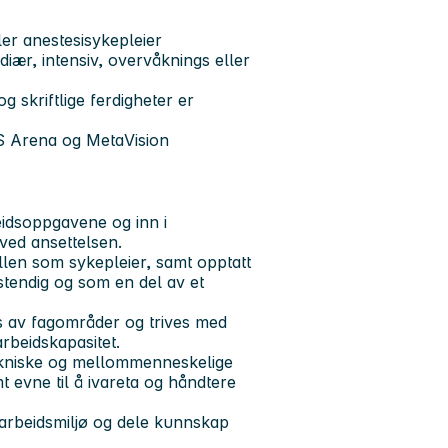
ler anestesisykepleier
diær, intensiv, overvåknings eller
 skriftlige ferdigheter er
PS Arena og MetaVision
beidsoppgavene og inn i
 ved ansettelsen.
ollen som sykepleier, samt opptatt
vstendig og som en del av et
rs av fagområder og trives med
arbeidskapasitet.
 tekniske og mellommenneskelige
t evne til å ivareta og håndtere
t arbeidsmiljø og dele kunnskap