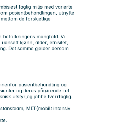
bisiøst faglig miljø med varierte
e om pasientbehandlingen, utnytte
mellom de forskjellige
le befolkningens mangfold. Vi
uansett kjønn, alder, etnisitet,
ering. Det samme gjelder dersom
 innenfor pasientbehandling og
asienter og deres pårørende i et
nisk utstyr,og jobbe tverrfaglig.
s stansteam, MIT(mobilt intensiv
te.