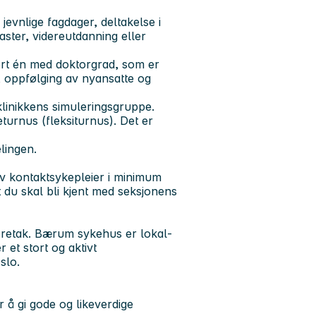
 jevnlige fagdager, deltakelse i
ster, videreutdanning eller
ert én med doktorgrad, som er
ng, oppfølging av nyansatte og
klinikkens simuleringsgruppe.
turnus (fleksiturnus). Det er
elingen.
av kontaktsykepleier i minimum
t du skal bli kjent med seksjonens
foretak. Bærum sykehus er lokal-
et stort og aktivt
slo.
 å gi gode og likeverdige