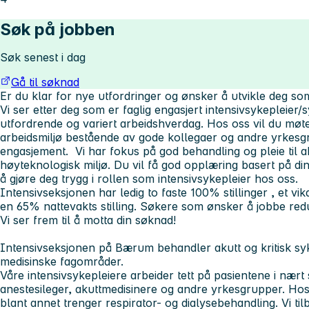
Søk på jobben
Søk senest i dag
Gå til søknad
Er du klar for nye utfordringer og ønsker å utvikle deg so
Vi ser etter deg som er faglig engasjert intensivsykepleier/
utfordrende og variert arbeidshverdag. Hos oss vil du møt
arbeidsmiljø bestående av gode kollegaer og andre yrkesg
engasjement. Vi har fokus på god behandling og pleie til aku
høyteknologisk miljø. Du vil få god opplæring basert på din
å gjøre deg trygg i rollen som intensivsykepleier hos oss.
Intensivseksjonen har ledig to faste 100% stillinger , et vik
en 65% nattevakts stilling. Søkere som ønsker å jobbe re
Vi ser frem til å motta din søknad!
Intensivseksjonen på Bærum
behandler akutt og kritisk sy
medisinske fagområder.
Våre intensivsykepleiere arbeider tett på pasientene i nært
anestesileger, akuttmedisinere og andre yrkesgrupper. Ho
blant annet trenger respirator- og dialysebehandling. Vi tilb