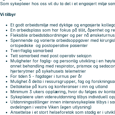
Som sykepleier hos oss vil du ta del i et engasjert miljø 
Vi tilbyr
Et
godt arbeidsmiljø med dyktige og engasjerte kolle
En arbeidsplass som har fokus på tillit, åpenhet og r
Fleksible arbeidstidsordninger og per nå ønsketurnus
Spennende og varierte arbeidsoppgaver med kirurgisk
ortopediske og postoperative pasienter
Tverrfaglig samarbeid
Tett samarbeid med post operativ seksjon
Muligheter for faglig- og personlig utvikling i en høy
annet behandling med respirator, prismax og sedaco
hjerterytmer på sykehusets telemetrier
For tiden 5 - fagdager i turnus per år
Mulighet å delta i ressursgrupper, fag og forskningsa
Deltakelse på kurs og konferanser i inn og utland
Minimum 3 ukers opplæring, hvor du følges av konta
Sykepleiere uten videreutdanning tilbys individuell o
Utdanningsstillinger innen intensivsykepleie tilbys i
avdelingen i vestre Viken (egen utlysning)
Ansettelse i et stort helseforetak som stadig er i utvik