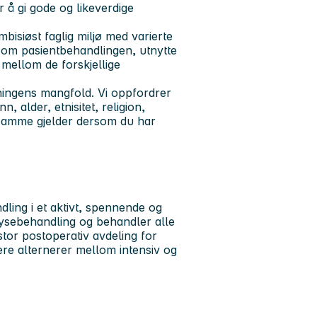
 å gi gode og likeverdige
bisiøst faglig miljø med varierte
e om pasientbehandlingen, utnytte
mellom de forskjellige
kningens mangfold. Vi oppfordrer
n, alder, etnisitet, religion,
t samme gjelder dersom du har
dling i et aktivt, spennende og
ialysebehandling og behandler alle
stor postoperativ avdeling for
ere alternerer mellom intensiv og