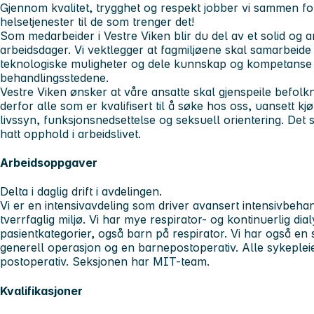
Gjennom kvalitet, trygghet og respekt jobber vi sammen for
helsetjenester til de som trenger det!
Som medarbeider i Vestre Viken blir du del av et solid og am
arbeidsdager. Vi vektlegger at fagmiljøene skal samarbeid
teknologiske muligheter og dele kunnskap og kompetanse 
behandlingsstedene.
Vestre Viken ønsker at våre ansatte skal gjenspeile befol
derfor alle som er kvalifisert til å søke hos oss, uansett kjøn
livssyn, funksjonsnedsettelse og seksuell orientering. De
hatt opphold i arbeidslivet.
Arbeidsoppgaver
Delta i daglig drift i avdelingen.
Vi er en intensivavdeling som driver avansert intensivbehan
tverrfaglig miljø. Vi har mye respirator- og kontinuerlig d
pasientkategorier, også barn på respirator. Vi har også en 
generell operasjon og en barnepostoperativ. Alle sykeplei
postoperativ. Seksjonen har MIT-team.
Kvalifikasjoner