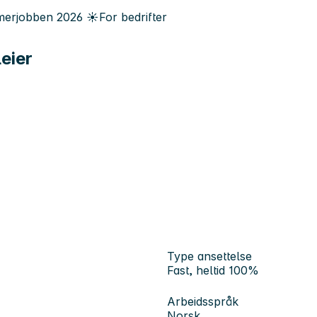
erjobben
2026
☀️
For bedrifter
leier
Type ansettelse
Fast, heltid 100%
Arbeidsspråk
Norsk