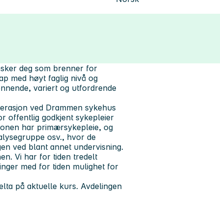
 ønsker deg som brenner for
skap med høyt faglig nivå og
ennende, variert og utfordrende
 operasjon ved Drammen sykehus
for offentlig godkjent sykepleier
ksjonen har primærsykepleie, og
ialysegruppe osv., hvor de
gen ved blant annet undervisning.
n. Vi har for tiden tredelt
ninger med for tiden mulighet for
delta på aktuelle kurs. Avdelingen