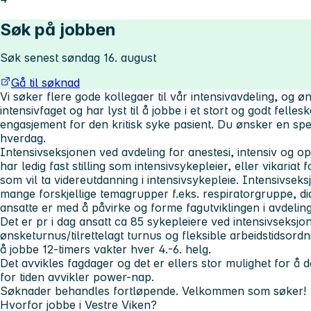
Søk på jobben
Søk senest søndag 16. august
Gå til søknad
Vi søker flere gode kollegaer til vår intensivavdeling, og
intensivfaget og har lyst til å jobbe i et stort og godt felle
engasjement for den kritisk syke pasient. Du ønsker en sp
hverdag.
Intensivseksjonen
ved avdeling for anestesi, intensiv og
har ledig fast stilling som intensivsykepleier, eller vikariat 
som vil ta videreutdanning i intensivsykepleie. Intensivse
mange forskjellige temagrupper f.eks. respiratorgruppe, d
ansatte er med å påvirke og forme fagutviklingen i avdelin
Det er pr i dag ansatt ca 85 sykepleiere ved intensivseksjone
ønsketurnus/tilrettelagt turnus og fleksible arbeidstidsord
å jobbe 12-timers vakter hver 4.-6. helg.
Det avvikles fagdager og det er ellers stor mulighet for å 
for tiden avvikler power-nap.
Søknader behandles fortløpende. Velkommen som søker!
Hvorfor jobbe i Vestre Viken?