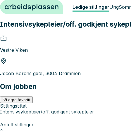
Hopp til innhold
Ledige stillinger
Ung
Somm
Intensivsykepleier/off. godkjent sykep
Vestre Viken
Jacob Borchs gate, 3004 Drammen
Om jobben
Lagre favoritt
Stillingstittel
Intensivsykepleier/off. godkjent sykepleier
Antall stillinger
4