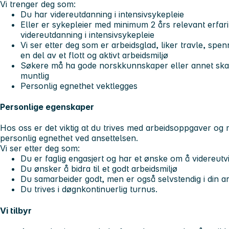
Vi trenger deg som:
Du har videreutdanning i intensivsykepleie
Eller er sykepleier med minimum 2 års relevant erfar
videreutdanning i intensivsykepleie
Vi ser etter deg som er arbeidsglad, liker travle, s
en del av et flott og aktivt arbeidsmiljø
Søkere må ha gode norskkunnskaper eller annet skand
muntlig
Personlig egnethet vektlegges
Personlige egenskaper
Hos oss er det viktig at du trives med arbeidsoppgaver og m
personlig egnethet ved ansettelsen.
Vi ser etter deg som:
Du er faglig engasjert og har et ønske om å videreutvi
Du ønsker å bidra til et godt arbeidsmiljø
Du samarbeider godt, men er også selvstendig i din a
Du trives i døgnkontinuerlig turnus.
Vi tilbyr