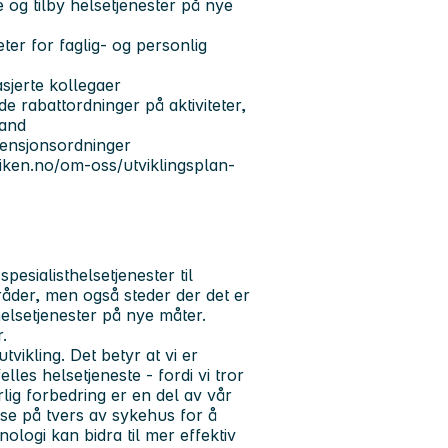
e og tilby helsetjenester på nye
er for faglig- og personlig
asjerte kollegaer
 rabattordninger på aktiviteter,
land
pensjonsordninger
viken.no/om-oss/utviklingsplan-
pesialisthelsetjenester til
der, men også steder der det er
helsetjenester på nye måter.
.
tvikling. Det betyr at vi er
lles helsetjeneste - fordi vi tror
lig forbedring er en del av vår
se på tvers av sykehus for å
ologi kan bidra til mer effektiv