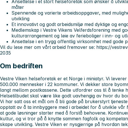
Ansettelse i et stort helseforetak som ønsker å utvikl
måter
Spennende og varierte arbeidsoppgaver, med mulighet
utvikling
Et innovativt og godt arbeidsmiljø med dyktige og eng
Medlemskap i Vestre Vikens Velferdsforening med gode
kulturarrangement og leie av ferieboliger i inn- og ut
Ansettelse i en trygg offentlig virksomhet med gode 
Vil du lese mer om vårt arbeid fremover se: https://vestre
2035
Om bedriften
Vestre Viken helseforetak er et Norge i miniatyr. Vi leverer s
500.000 mennesker i 22 kommuner. Vi dekker store byområ
langt mellom postkassene. Dette utfordrer oss til å tenke 
Helsetilbudet skal være like godt uavhengig av hvor du bor
Vi har satt oss et mål om å bli gode på brukerstyrt tjenesteu
opptatt av å ta innbyggere med i arbeidet for å utvikle vår fe
at gode løsninger starter med å forstå behovene. Kontinuer
kultur, og vi tror på å knytte sammen fagfolk og kompetan
skape utvikling. Vestre Viken er nysgjerrige på hvordan tekn