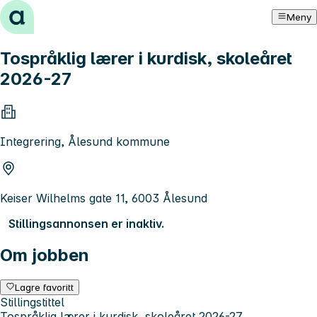
Hopp til innhold
Meny
Tospråklig lærer i kurdisk, skoleåret
2026-27
Integrering, Ålesund kommune
Keiser Wilhelms gate 11, 6003 Ålesund
Stillingsannonsen er inaktiv.
Om jobben
Lagre favoritt
Stillingstittel
Tospråklig lærer i kurdisk, skoleåret 2026-27