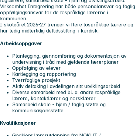
faglærere, samarbeid skole - hjem og utviklingsarbeid.
Virksomhet Integrering har både personalansvar og faglig
oppfølgingsansvar for de tospråklige lærerne i
kommunen.
I skoleåret 2026-27 trenger vi flere tospråklige lærere og
har ledig midlertidig deltidsstilling i kurdisk.
Arbeidsoppgaver
Planlegging, gjennomføring og dokumentasjon av
undervisning i tråd med gjeldende lærerplaner
Oppfølging av elever
Kartlegging og rapportering
Tverrfaglige prosjekt
Aktiv deltaking i avdelingen sitt utviklingsarbeid
Diverse samarbeid med bl. a. andre tospråklige
lærere, kontaktlærer og norsklærer
Samarbeid skole - hjem / faglig støtte og
kommunikasjonsstøtte
Kvalifikasjoner
Godkjent lærerutdanning fra NOKUT /