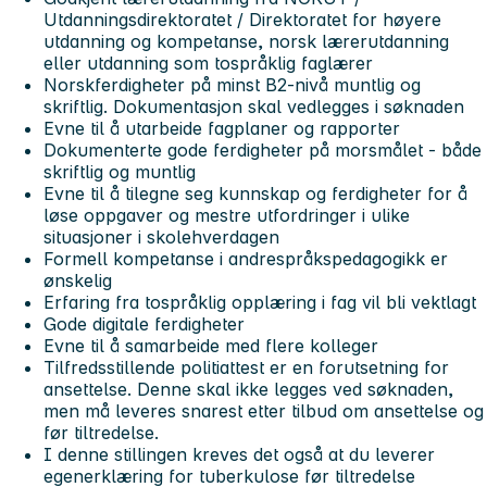
Utdanningsdirektoratet / Direktoratet for høyere
utdanning og kompetanse, norsk lærerutdanning
eller utdanning som tospråklig faglærer
Norskferdigheter på minst B2-nivå muntlig og
skriftlig. Dokumentasjon skal vedlegges i søknaden
Evne til å utarbeide fagplaner og rapporter
Dokumenterte gode ferdigheter på morsmålet - både
skriftlig og muntlig
Evne til å tilegne seg kunnskap og ferdigheter for å
løse oppgaver og mestre utfordringer i ulike
situasjoner i skolehverdagen
Formell kompetanse i andrespråkspedagogikk er
ønskelig
Erfaring fra tospråklig opplæring i fag vil bli vektlagt
Gode digitale ferdigheter
Evne til å samarbeide med flere kolleger
Tilfredsstillende politiattest er en forutsetning for
ansettelse. Denne skal ikke legges ved søknaden,
men må leveres snarest etter tilbud om ansettelse og
før tiltredelse.
I denne stillingen kreves det også at du leverer
egenerklæring for tuberkulose før tiltredelse