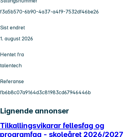
Stillingsnummer
f3a5b570-6b90-4a37-a4f9-7532df46be26
Sist endret
1. august 2026
Hentet fra
talentech
Referanse
fb6b8c07a9164d3c81983cd67946446b
Lignende annonser
Tilkallingsvikarar fellesfag og
programfag - skoleåret 2026/2027