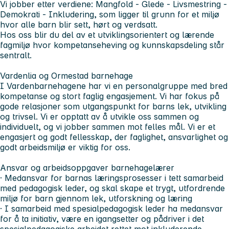
Vi jobber etter verdiene:
Mangfold - Glede - Livsmestring -
Demokrati - Inkludering
, som ligger til grunn for et miljø
hvor alle barn blir sett, hørt og verdsatt.
Hos oss blir du del av et utviklingsorientert og lærende
fagmiljø hvor kompetanseheving og kunnskapsdeling står
sentralt.
Vardenlia og Ormestad barnehage
I Vardenbarnehagene har vi en personalgruppe med bred
kompetanse og stort faglig engasjement. Vi har fokus på
gode relasjoner som utgangspunkt for barns lek, utvikling
og trivsel. Vi er opptatt av å utvikle oss sammen og
individuelt, og vi jobber sammen mot felles mål. Vi er et
engasjert og godt fellesskap, der faglighet, ansvarlighet og
godt arbeidsmiljø er viktig for oss.
Ansvar og arbeidsoppgaver barnehagelærer
· Medansvar for barnas læringsprosesser i tett samarbeid
med pedagogisk leder, og skal skape et trygt, utfordrende
miljø for barn gjennom lek, utforskning og læring
· I samarbeid med spesialpedagogisk leder ha medansvar
for å ta initiativ, være en igangsetter og pådriver i det
spesialpedagogiske arbeidet rettet mot inkluderende