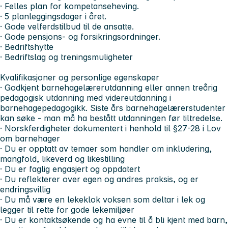
· Felles plan for kompetanseheving.
· 5 planleggingsdager i året.
· Gode velferdstilbud til de ansatte.
· Gode pensjons- og forsikringsordninger.
· Bedriftshytte
· Bedriftslag og treningsmuligheter
Kvalifikasjoner og personlige egenskaper
· Godkjent barnehagelærerutdanning eller annen treårig
pedagogisk utdanning med videreutdanning i
barnehagepedagogikk. Siste års barnehagelærerstudenter
kan søke - man må ha bestått utdanningen før tiltredelse.
· Norskferdigheter dokumentert i henhold til §27-28 i Lov
om barnehager
· Du er opptatt av temaer som handler om inkludering,
mangfold, likeverd og likestilling
· Du er faglig engasjert og oppdatert
· Du reflekterer over egen og andres praksis, og er
endringsvillig
· Du må være en lekeklok voksen som deltar i lek og
legger til rette for gode lekemiljøer
· Du er kontaktsøkende og ha evne til å bli kjent med barn,