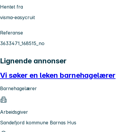
Hentet fra
visma-easycruit
Referanse
3633471_168515_no
Lignende annonser
Vi søker en leken barnehagelærer
Barnehagelærer
Arbeidsgiver
Sandefjord kommune Barnas Hus