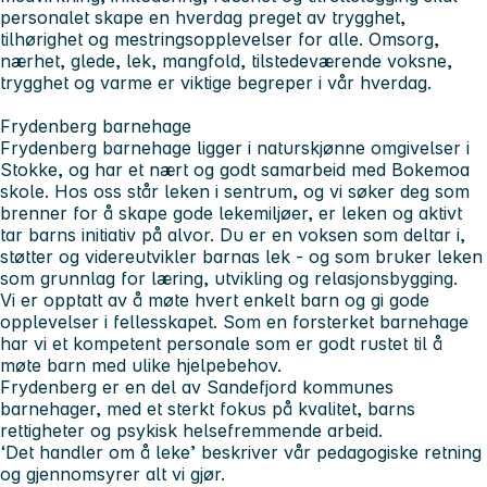
personalet skape en hverdag preget av trygghet,
tilhørighet og mestringsopplevelser for alle. Omsorg,
nærhet, glede, lek, mangfold, tilstedeværende voksne,
trygghet og varme er viktige begreper i vår hverdag.
Frydenberg barnehage
Frydenberg barnehage ligger i naturskjønne omgivelser i
Stokke, og har et nært og godt samarbeid med Bokemoa
skole. Hos oss står leken i sentrum, og vi søker deg som
brenner for å skape gode lekemiljøer, er leken og aktivt
tar barns initiativ på alvor. Du er en voksen som deltar i,
støtter og videreutvikler barnas lek - og som bruker leken
som grunnlag for læring, utvikling og relasjonsbygging.
Vi er opptatt av å møte hvert enkelt barn og gi gode
opplevelser i fellesskapet. Som en forsterket barnehage
har vi et kompetent personale som er godt rustet til å
møte barn med ulike hjelpebehov.
Frydenberg er en del av Sandefjord kommunes
barnehager, med et sterkt fokus på kvalitet, barns
rettigheter og psykisk helsefremmende arbeid.
‘
Det handler om å leke
’ beskriver vår pedagogiske retning
og gjennomsyrer alt vi gjør.