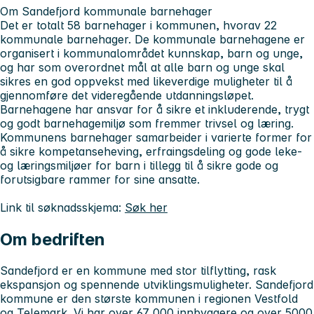
Om Sandefjord kommunale barnehager
Det er totalt 58 barnehager i kommunen, hvorav 22
kommunale barnehager. De kommunale barnehagene er
organisert i kommunalområdet kunnskap, barn og unge,
og har som overordnet mål at alle barn og unge skal
sikres en god oppvekst med likeverdige muligheter til å
gjennomføre det videregående utdanningsløpet.
Barnehagene har ansvar for å sikre et inkluderende, trygt
og godt barnehagemiljø som fremmer trivsel og læring.
Kommunens barnehager samarbeider i varierte former for
å sikre kompetanseheving, erfraingsdeling og gode leke-
og læringsmiljøer for barn i tillegg til å sikre gode og
forutsigbare rammer for sine ansatte.
Link til søknadsskjema:
Søk her
Om bedriften
Sandefjord er en kommune med stor tilflytting, rask
ekspansjon og spennende utviklingsmuligheter. Sandefjord
kommune er den største kommunen i regionen Vestfold
og Telemark. Vi har over 67 000 innbyggere og over 5000