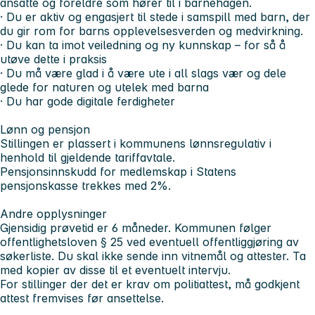
ansatte og foreldre som hører til i barnehagen.
· Du er aktiv og engasjert til stede i samspill med barn, der
du gir rom for barns opplevelsesverden og medvirkning.
· Du kan ta imot veiledning og ny kunnskap – for så å
utøve dette i praksis
· Du må være glad i å være ute i all slags vær og dele
glede for naturen og utelek med barna
· Du har gode digitale ferdigheter
Lønn og pensjon
Stillingen er plassert i kommunens lønnsregulativ i
henhold til gjeldende tariffavtale.
Pensjonsinnskudd for medlemskap i Statens
pensjonskasse trekkes med 2%.
Andre opplysninger
Gjensidig prøvetid er 6 måneder. Kommunen følger
offentlighetsloven § 25 ved eventuell offentliggjøring av
søkerliste. Du skal ikke sende inn vitnemål og attester. Ta
med kopier av disse til et eventuelt intervju.
For stillinger der det er krav om politiattest, må godkjent
attest fremvises før ansettelse.