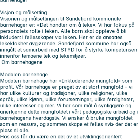
Visjon og målsetting
Visjonen og målsettingen til Sandefjord kommunale
barnehager er:
«Det handler om å leke»
. Vi har fokus på
personalets rolle i leken. Alle barn skal oppleve å bli
inkludert i fellesskapet via leken. Her er de ansattes
lekeklokhet avgjørende. Sandefjord kommune har også
inngått et samarbeid med STYD for å styrke kompetansen
innenfor temaene lek og lekemiljøer.
Om barnehagene
Modalen barnehage
Modalen barnehage har
«Inkluderende mangfold»
som
profil. Vår barnehage er preget av et stort mangfold – vi
har ulike kulturer og tradisjoner, ulike religioner, ulike
språk, ulike kjønn, ulike forutsetninger, ulike ferdigheter,
ulike interesser og mer. Vi har som mål å synliggjøre og
anerkjenne dette mangfoldet i vårt pedagogiske arbeid og i
barnehagens hverdagsliv. Vi ønsker å bruke mangfoldet
som en ressurs, og sammen skape et felles «vi» der det er
plass til alle.
Hos oss får du være en del av et utviklingsorientert