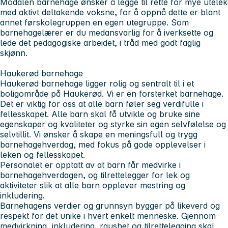
Modalen barnehage ønsker å legge til rette for mye utelek
med aktivt deltakende voksne, for å oppnå dette er blant
annet førskolegruppen en egen utegruppe. Som
barnehagelærer er du medansvarlig for å iverksette og
lede det pedagogiske arbeidet, i tråd med godt faglig
skjønn.
Haukerød barnehage
Haukerød barnehage ligger rolig og sentralt til i et
boligområde på Haukerød. Vi er en forsterket barnehage.
Det er viktig for oss at alle barn føler seg verdifulle i
fellesskapet. Alle barn skal få utvikle og bruke sine
egenskaper og kvaliteter og styrke sin egen selvfølelse og
selvtillit. Vi ønsker å skape en meningsfull og trygg
barnehagehverdag, med fokus på gode opplevelser i
leken og fellesskapet.
Personalet er opptatt av at barn får medvirke i
barnehagehverdagen, og tilrettelegger for lek og
aktiviteter slik at alle barn opplever mestring og
inkludering.
Barnehagens verdier og grunnsyn bygger på likeverd og
respekt for det unike i hvert enkelt menneske. Gjennom
medvirkning, inkludering, raushet og tilrettelegging skal