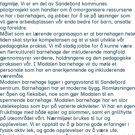
fagmiljø. Vi er en del av
Sandefjord kommunes
pilotprosjek
t som handler om å omorganisere ressursene
vi har i barnehagen, og jobber for å se på løsninger som
vil gjøre arbeidsplassen vår enda bedre for barn, ansatte
og foreldre.
Målet som en lærende organisasjon er at barnehagen hele
tiden skal styrke kompetansen og at vi skal utvikle vår
pedagogiske praksis. Vi må stadig jobbe for å kunne være
en flerkulturell barnehage der inkluderende mangfold
gjennomsyrer verdiene, holdningene og den pedagogiske
praksisen vår. I Modalen barnehage vil du møte et
personale som har en anerkjennende og inkluderende
væremåte.
Modalen barnehage ligger i gangavstand til Sandefjord
sentrum. Barnehagen har et moderne bygg. Romløsningen
er åpen og fleksibel, noe som gjør Modalen til en
spennende barnehage. Modalen barnehage har en stor
utelekeplass som byr på varierte aktiviteter. Vi har en egen
frukthage med både epler og plommer, samt en grillhytte
på uteområdet vårt. Nærmiljøet brukes til tur og
opplevelser. Vi er opptatt av å gi barna gode erfaringer i
fysisk aktiv lek, og gode opplevelser av å være ute.