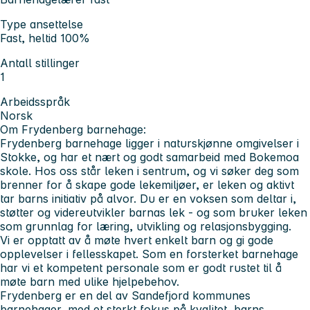
Type ansettelse
Fast, heltid 100%
Antall stillinger
1
Arbeidsspråk
Norsk
Om Frydenberg barnehage:
Frydenberg barnehage ligger i naturskjønne omgivelser i
Stokke, og har et nært og godt samarbeid med Bokemoa
skole. Hos oss står leken i sentrum, og vi søker deg som
brenner for å skape gode lekemiljøer, er leken og aktivt
tar barns initiativ på alvor. Du er en voksen som deltar i,
støtter og videreutvikler barnas lek - og som bruker leken
som grunnlag for læring, utvikling og relasjonsbygging.
Vi er opptatt av å møte hvert enkelt barn og gi gode
opplevelser i fellesskapet. Som en forsterket barnehage
har vi et kompetent personale som er godt rustet til å
møte barn med ulike hjelpebehov.
Frydenberg er en del av Sandefjord kommunes
barnehager, med et sterkt fokus på kvalitet, barns