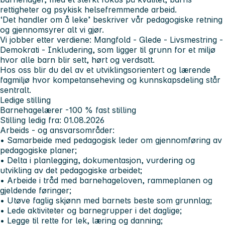
rettigheter og psykisk helsefremmende arbeid.
‘
Det handler om å leke
’ beskriver vår pedagogiske retning
og gjennomsyrer alt vi gjør.
Vi jobber etter verdiene:
Mangfold - Glede - Livsmestring -
Demokrati - Inkludering
, som ligger til grunn for et miljø
hvor alle barn blir sett, hørt og verdsatt.
Hos oss blir du del av et utviklingsorientert og lærende
fagmiljø hvor kompetanseheving og kunnskapsdeling står
sentralt.
Ledige stilling
Barnehagelærer -100 % fast stilling
Stilling ledig fra: 01.08.2026
Arbeids - og ansvarsområder:
• Samarbeide med pedagogisk leder om gjennomføring av
pedagogiske planer;
• Delta i planlegging, dokumentasjon, vurdering og
utvikling av det pedagogiske arbeidet;
• Arbeide i tråd med barnehageloven, rammeplanen og
gjeldende føringer;
• Utøve faglig skjønn med barnets beste som grunnlag;
• Lede aktiviteter og barnegrupper i det daglige;
• Legge til rette for lek, læring og danning;