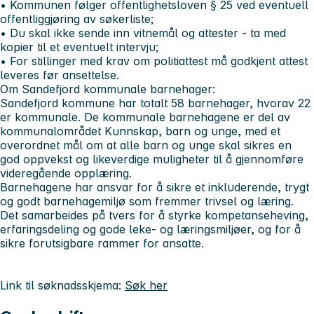
• Kommunen følger offentlighetsloven § 25 ved eventuell
offentliggjøring av søkerliste;
• Du skal ikke sende inn vitnemål og attester - ta med
kopier til et eventuelt intervju;
• For stillinger med krav om politiattest må godkjent attest
leveres før ansettelse.
Om Sandefjord kommunale barnehager:
Sandefjord kommune har totalt 58 barnehager, hvorav 22
er kommunale. De kommunale barnehagene er del av
kommunalområdet Kunnskap, barn og unge, med et
overordnet mål om at alle barn og unge skal sikres en
god oppvekst og likeverdige muligheter til å gjennomføre
videregående opplæring.
Barnehagene har ansvar for å sikre et inkluderende, trygt
og godt barnehagemiljø som fremmer trivsel og læring.
Det samarbeides på tvers for å styrke kompetanseheving,
erfaringsdeling og gode leke- og læringsmiljøer, og for å
sikre forutsigbare rammer for ansatte.
Link til søknadsskjema:
Søk her