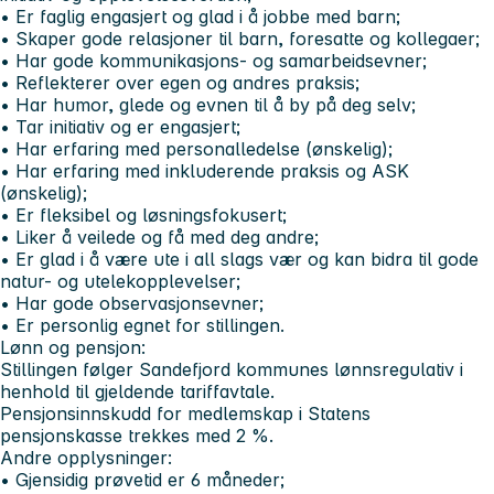
• Er faglig engasjert og glad i å jobbe med barn;
• Skaper gode relasjoner til barn, foresatte og kollegaer;
• Har gode kommunikasjons- og samarbeidsevner;
• Reflekterer over egen og andres praksis;
• Har humor, glede og evnen til å by på deg selv;
• Tar initiativ og er engasjert;
• Har erfaring med personalledelse (ønskelig);
• Har erfaring med inkluderende praksis og ASK
(ønskelig);
• Er fleksibel og løsningsfokusert;
• Liker å veilede og få med deg andre;
• Er glad i å være ute i all slags vær og kan bidra til gode
natur- og utelekopplevelser;
• Har gode observasjonsevner;
• Er personlig egnet for stillingen.
Lønn og pensjon:
Stillingen følger Sandefjord kommunes lønnsregulativ i
henhold til gjeldende tariffavtale.
Pensjonsinnskudd for medlemskap i Statens
pensjonskasse trekkes med 2 %.
Andre opplysninger:
• Gjensidig prøvetid er 6 måneder;