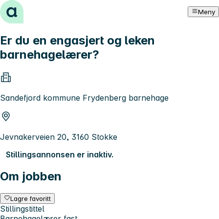
Hopp til innhold
Meny
Er du en engasjert og leken
barnehagelærer?
Sandefjord kommune Frydenberg barnehage
Jevnakerveien 20, 3160 Stokke
Stillingsannonsen er inaktiv.
Om jobben
Lagre favoritt
Stillingstittel
Barnehagelærer fast