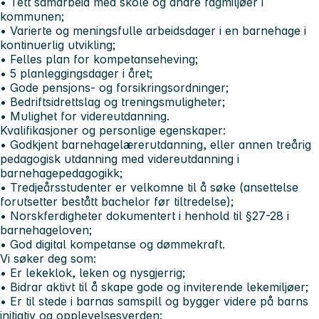
• Tett samarbeid med skole og andre fagmiljøer i
kommunen;
• Varierte og meningsfulle arbeidsdager i en barnehage i
kontinuerlig utvikling;
• Felles plan for kompetanseheving;
• 5 planleggingsdager i året;
• Gode pensjons- og forsikringsordninger;
• Bedriftsidrettslag og treningsmuligheter;
• Mulighet for videreutdanning.
Kvalifikasjoner og personlige egenskaper:
• Godkjent barnehagelærerutdanning, eller annen treårig
pedagogisk utdanning med videreutdanning i
barnehagepedagogikk;
• Tredjeårsstudenter er velkomne til å søke (ansettelse
forutsetter bestått bachelor før tiltredelse);
• Norskferdigheter dokumentert i henhold til §27-28 i
barnehageloven;
• God digital kompetanse og dømmekraft.
Vi søker deg som:
• Er lekeklok, leken og nysgjerrig;
• Bidrar aktivt til å skape gode og inviterende lekemiljøer;
• Er til stede i barnas samspill og bygger videre på barns
initiativ og opplevelsesverden;