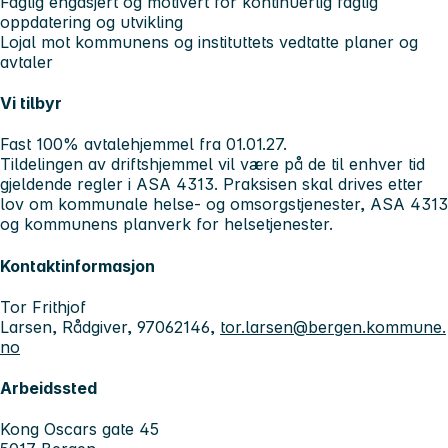
Faglig engasjert og motivert for kontinuerlig faglig
oppdatering og utvikling
Lojal mot kommunens og instituttets vedtatte planer og
avtaler
Vi tilbyr
Fast 100% avtalehjemmel fra 01.01.27.
Tildelingen av driftshjemmel vil være på de til enhver tid
gjeldende regler i ASA 4313. Praksisen skal drives etter
lov om kommunale helse- og omsorgstjenester, ASA 4313
og kommunens planverk for helsetjenester.
Kontaktinformasjon
Tor Frithjof
Larsen, Rådgiver, 97062146,
tor.larsen@bergen.kommune.
no
Arbeidssted
Kong Oscars gate 45