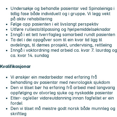
Undersøkje og behandle pasientar ved Spinaleiniga i
tidlig fase både individuelt og i gruppe. Vi legg vekt
på aktiv rehabiltering
Følge opp pasienten i eit livslangt perspektiv
Utføre rullestoltilpassing og hjelpemiddelsøknadar
Inngå i eit tett tverrfagleg samarbeid rundt pasienten
Ta del i dei oppgåver som til ein kvar tid ligg til
avdelinga, til dømes prosjekt, undervising, rettleiing
Inngå i vaktordning med arbeid ca. kvar 7. laurdag og
ca. kvar 14. sundag
Kvalifikasjonar
Vi ønskjer ein medarbeidar med erfaring frå
behandling av pasientar med nevrologisk sjukdom
Den vi tilset bør ha erfaring frå arbeid med langvarig
oppfølging av alvorleg sjuke og nyskadde pasientar
Etter- og/eller vidareutdanning innan fagfeltet er ein
fordel
Den vi tilset må meistre godt norsk både munnleg og
skriftleg