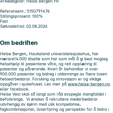
Arbeidsgivar: Helse Bergen HF
Referansenr.: 5150791476
Stillingsprosent: 100%
Fast
Søknadsfrist: 02.08.2026
Om bedriften
Helse Bergen, Haukeland universitetssjukehus, har
nærare14.000 tilsette som har som mål å gi best mogleg
helsehjelp til pasientane våre, og rett opplæring til
pasientar og pårørande. Kvart år behandlar vi over
900.000 pasientar og bidreg i utdanninga av fleire tusen
helsearbeidarar. Forsking og innovasjon er og viktige
oppgåver i sjukehuset. Les meir på
www.helse-bergen.no
eller facebook.
Helse Vest skal så langt som råd avspegle mangfaldet i
befolkninga. Vi ønsker å rekruttere medarbeidarar
uavhengig av kjønn med ulik kompetanse,
fagkombinasjonar, livserfaring og perspektiv for å bidra i