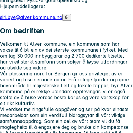
Einingsleiar Fysio-ergoterapitenesta og
Hjelpemiddellageret
siri.bye@alver.kommune.no
Om bedriften
Velkomen til Alver kommune, ein kommune som har
vakse til å bli ein av dei største kommunane i fylket. Med
om lag 30 000 innbyggjarar og 2 700 dedikerte tilsette,
har vi eit sterkt samfunn som søkjer å løyse utfordringar
og utvikle seg vidare.
Vår plassering nord for Bergen gir oss privilegiet av ei
variert og fascinerande natur. Frå rolege fjordar og opne
havområde til majestetiske fjell og lokale toppar, byr Alver
kommune på ei rekkje utandørs opplevingar. Vi er også
stolte av å huse verdas beste korps og vere vertskap for
eit rikt kulturliv.
Vi verdset meiningsfulle oppgåver og ser på kvar einaste
medarbeidar som ein verdifull bidragsytar til vårt viktige
samfunnsoppdrag. Som ein del av vårt team vil du få
moglegheita til å engasjere deg og bruke din kompetanse