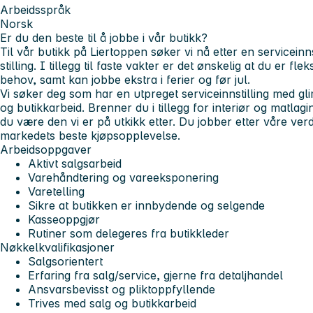
Arbeidsspråk
Norsk
Er du den beste til å jobbe i vår butikk?
Til vår butikk på Liertoppen søker vi nå etter en serviceinns
stilling. I tillegg til faste vakter er det ønskelig at du er fle
behov, samt kan jobbe ekstra i ferier og før jul.
Vi søker deg som har en utpreget serviceinnstilling med gli
og butikkarbeid. Brenner du i tillegg for interiør og matlag
du være den vi er på utkikk etter. Du jobber etter våre verd
markedets beste kjøpsopplevelse.
Arbeidsoppgaver
Aktivt salgsarbeid
Varehåndtering og vareeksponering
Varetelling
Sikre at butikken er innbydende og selgende
Kasseoppgjør
Rutiner som delegeres fra butikkleder
Nøkkelkvalifikasjoner
Salgsorientert
Erfaring fra salg/service, gjerne fra detaljhandel
Ansvarsbevisst og pliktoppfyllende
Trives med salg og butikkarbeid