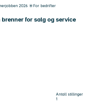
erjobben
2026
☀️
For bedrifter
 brenner for salg og service
Antall stillinger
1