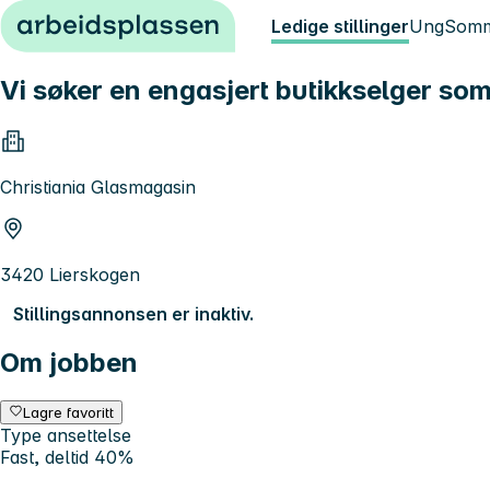
Hopp til innhold
Ledige stillinger
Ung
Somm
Vi søker en engasjert butikkselger som
Christiania Glasmagasin
3420 Lierskogen
Stillingsannonsen er inaktiv.
Om jobben
Lagre favoritt
Type ansettelse
Fast, deltid 40%