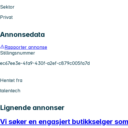
Sektor
Privat
Annonsedata
Rapporter annonse
Stillingsnummer
ec67ee3e-4fa9-430f-a2ef-c879c005fa7d
Hentet fra
talentech
Lignende annonser
Vi søker en engasjert butikkselger som