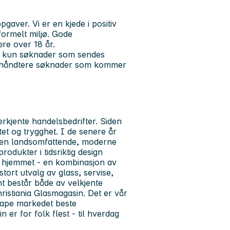
aver. Vi er en kjede i positiv
formelt miljø. Gode
ære over 18 år.
og kun søknader som sendes
il å håndtere søknader som kommer
rkjente handelsbedrifter. Siden
tet og trygghet. I de senere år
li en landsomfattende, moderne
rodukter i tidsriktig design
av hjemmet - en kombinasjon av
tort utvalg av glass, servise,
nt består både av velkjente
ristiania Glasmagasin. Det er vår
kape markedet beste
 er for folk flest - til hverdag