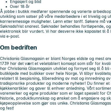
Engasjert og blid
Over 18 år
Å jobbe i butikk medfører spennende og varierte arbeidsoppg
utvikling som satser på våre medarbeidere i et trivelig og u
karrieremessige muligheter. Lønn etter tariff. Søkere må v
Søknadsfrist snarest. Søknader behandles fortløpende, 
elektronisk blir vurdert. Vi har desverre ikke kapasitet t
via e-post.
Om bedriften
Christiania Glasmagasin er blant Norges eldste og mest ane
1739 har det vært et veletablert konsept som står for kvali
har Christiania Glasmagasin utviklet og fornyet seg til å b
butikkjede med butikker over hele Norge. Vi tilbyr kvalitetsp
relatert til bespisning, tilberedning av mat og innredning 
tradisjonsrike produkter og moderne nyheter! Du finner et s
kjøkkenartikler og gaver til enhver anledning. Vårt sortime
varemerker og egne produkter som er laget spesielt for Ch
historie, produktkunnskap og ønsket om å engasjere og s
kjøpeopplevelse som gjør oss unike. Christiania Glasmagasin
og fest!