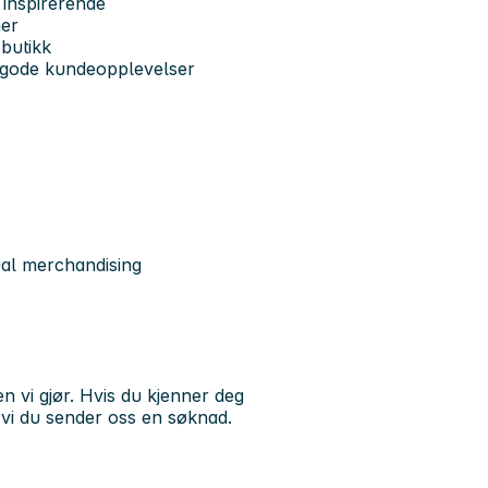
g inspirerende
mer
 butikk
g gode kundeopplevelser
ual merchandising
en vi gjør. Hvis du kjenner deg
er vi du sender oss en søknad.