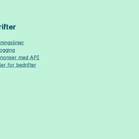
ifter
ningslinjer
logging
nnonser med API
ler for bedrifter