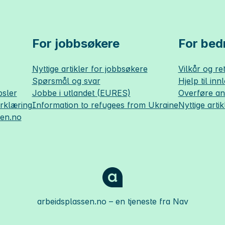
For jobbsøkere
For bedr
Nyttige artikler for jobbsøkere
Vilkår og ret
Spørsmål og svar
Hjelp til inn
sler
Jobbe i utlandet (EURES)
Overføre a
erklæring
Information to refugees from Ukraine
Nyttige artik
sen.no
arbeidsplassen.no
– en tjeneste fra Nav