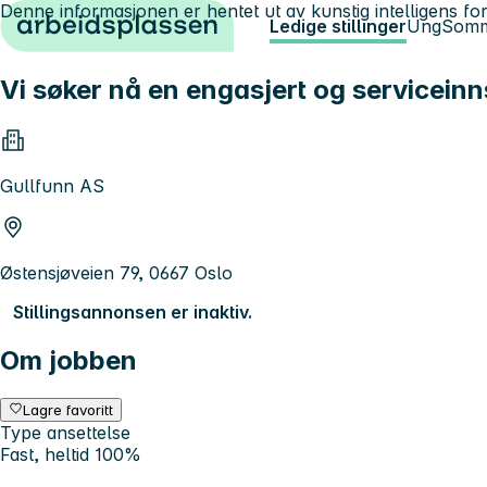
Denne informasjonen er hentet ut av kunstig intelligens for
Hopp til innhold
Ledige stillinger
Ung
Somm
Vi søker nå en engasjert og serviceinns
Gullfunn AS
Østensjøveien 79, 0667 Oslo
Stillingsannonsen er inaktiv.
Om jobben
Lagre favoritt
Type ansettelse
Fast, heltid 100%