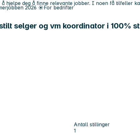
 å hjelpe deg å finne relevante jobber. I noen få tilfeller 
erjobben
2026
☀️
For bedrifter
tilt selger og vm koordinator i 100% sti
Antall stillinger
1