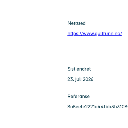
Nettsted
https://www.gullfunn.no/
Sist endret
23. juli 2026
Referanse
8a8eefe2221a44fbb3b3108