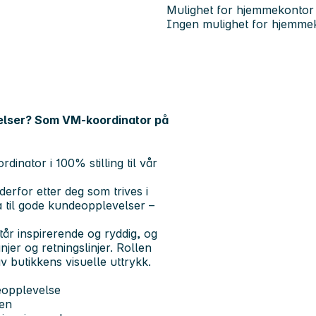
Mulighet for hjemmekontor
Ingen mulighet for hjemme
elser? Som VM-koordinator på
rdinator i
100% stilling
til vår
derfor etter deg som trives i
 til gode kundeopplevelser –
tår inspirerende og ryddig, og
jer og retningslinjer. Rollen
v butikkens visuelle uttrykk
.
eopplevelse
ken