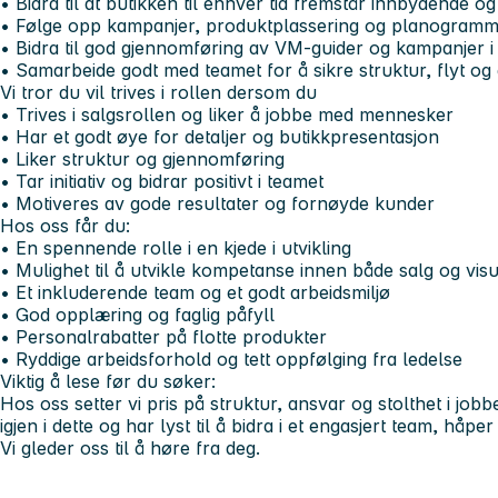
• Bidra til at butikken til enhver tid fremstår innbydende o
• Følge opp kampanjer, produktplassering og planogram
• Bidra til god gjennomføring av VM-guider og kampanjer i
• Samarbeide godt med teamet for å sikre struktur, flyt o
Vi tror du vil trives i rollen dersom du
• Trives i salgsrollen og liker å jobbe med mennesker
• Har et godt øye for detaljer og butikkpresentasjon
• Liker struktur og gjennomføring
• Tar initiativ og bidrar positivt i teamet
• Motiveres av gode resultater og fornøyde kunder
Hos oss får du:
• En spennende rolle i en kjede i utvikling
• Mulighet til å utvikle kompetanse innen både salg og vis
• Et inkluderende team og et godt arbeidsmiljø
• God opplæring og faglig påfyll
• Personalrabatter på flotte produkter
• Ryddige arbeidsforhold og tett oppfølging fra ledelse
Viktig å lese før du søker:
Hos oss setter vi pris på struktur, ansvar og stolthet i jobb
igjen i dette og har lyst til å bidra i et engasjert team, håp
Vi gleder oss til å høre fra deg.