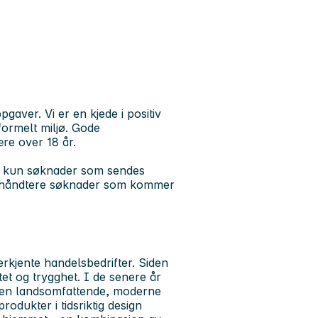
aver. Vi er en kjede i positiv
formelt miljø. Gode
ære over 18 år.
og kun søknader som sendes
il å håndtere søknader som kommer
rkjente handelsbedrifter. Siden
tet og trygghet. I de senere år
li en landsomfattende, moderne
rodukter i tidsriktig design