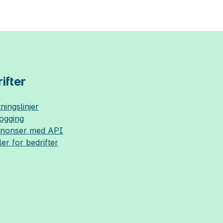
ifter
ningslinjer
logging
nnonser med API
ler for bedrifter