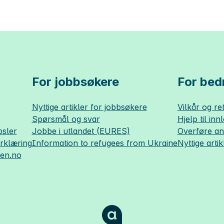
For jobbsøkere
For bedr
Nyttige artikler for jobbsøkere
Vilkår og ret
Spørsmål og svar
Hjelp til inn
sler
Jobbe i utlandet (EURES)
Overføre a
erklæring
Information to refugees from Ukraine
Nyttige artik
sen.no