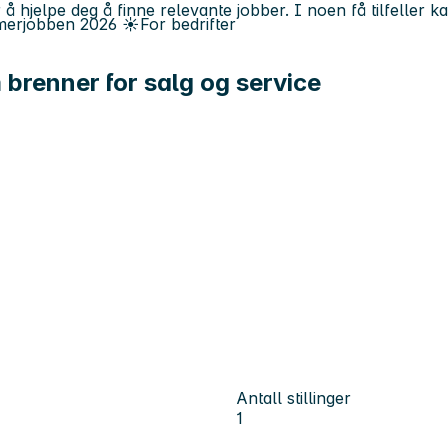
 å hjelpe deg å finne relevante jobber. I noen få tilfeller 
erjobben
2026
☀️
For bedrifter
 brenner for salg og service
Antall stillinger
1