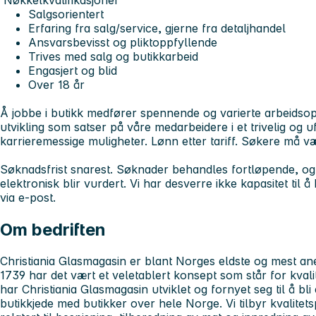
Nøkkelkvalifikasjoner
Salgsorientert
Erfaring fra salg/service, gjerne fra detaljhandel
Ansvarsbevisst og pliktoppfyllende
Trives med salg og butikkarbeid
Engasjert og blid
Over 18 år
Å jobbe i butikk medfører spennende og varierte arbeidsoppg
utvikling som satser på våre medarbeidere i et trivelig og u
karrieremessige muligheter. Lønn etter tariff. Søkere må v
Søknadsfrist snarest. Søknader behandles fortløpende, 
elektronisk blir vurdert. Vi har desverre ikke kapasitet t
via e-post.
Om bedriften
Christiania Glasmagasin er blant Norges eldste og mest ane
1739 har det vært et veletablert konsept som står for kvali
har Christiania Glasmagasin utviklet og fornyet seg til å b
butikkjede med butikker over hele Norge. Vi tilbyr kvalitetsp