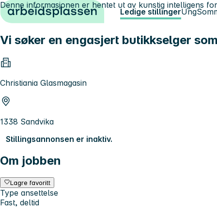
Denne informasjonen er hentet ut av kunstig intelligens for
Hopp til innhold
Ledige stillinger
Ung
Somm
Vi søker en engasjert butikkselger som
Christiania Glasmagasin
1338 Sandvika
Stillingsannonsen er inaktiv.
Om jobben
Lagre favoritt
Type ansettelse
Fast, deltid