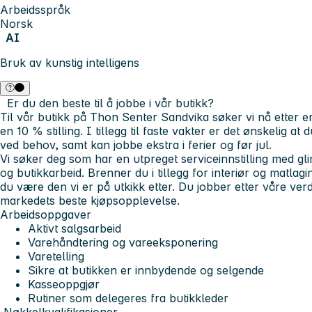
Arbeidsspråk
Norsk
AI
Bruk av kunstig intelligens
Er du den beste til å jobbe i vår butikk?
Til vår butikk på Thon Senter Sandvika søker vi nå etter en 
en 10 % stilling. I tillegg til faste vakter er det ønskelig at d
ved behov, samt kan jobbe ekstra i ferier og før jul.
Vi søker deg som har en utpreget serviceinnstilling med gli
og butikkarbeid. Brenner du i tillegg for interiør og matlag
du være den vi er på utkikk etter. Du jobber etter våre verd
markedets beste kjøpsopplevelse.
Arbeidsoppgaver
Aktivt salgsarbeid
Varehåndtering og vareeksponering
Varetelling
Sikre at butikken er innbydende og selgende
Kasseoppgjør
Rutiner som delegeres fra butikkleder