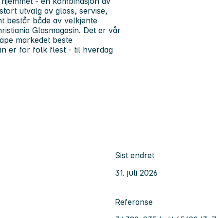
av hjemmet - en kombinasjon av
tort utvalg av glass, servise,
nt består både av velkjente
ristiania Glasmagasin. Det er vår
kape markedet beste
 er for folk flest - til hverdag
Sist endret
31. juli 2026
Referanse