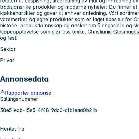
relatert til bespisning, tilberedning av mat og innredning 
tradisjonsrike produkter og moderne nyheter! Du finner et s
kjøkkenartikler og gaver til enhver anledning. Vårt sortime
varemerker og egne produkter som er laget spesielt for Ch
historie, produktkunnskap og ønsket om å engasjere og s
kjøpeopplevelse som gjør oss unike. Christiania Glasmagasin
og fest!
Sektor
Privat
Annonsedata
Rapporter annonse
Stillingsnummer
38e51ecb-15e5-4f48-9dc0-afb1eaa0b21b
Hentet fra