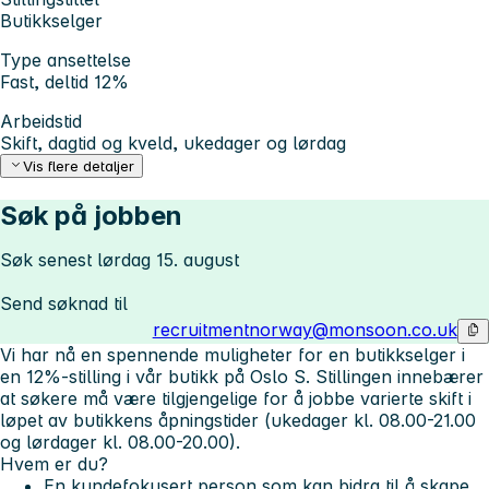
Butikkselger
Type ansettelse
Fast, deltid 12%
Arbeidstid
Skift, dagtid og kveld, ukedager og lørdag
Vis flere detaljer
Søk på jobben
Søk senest lørdag 15. august
Send søknad til
recruitmentnorway@monsoon.co.uk
Vi har nå en spennende muligheter for en butikkselger i
en 12%-stilling i vår butikk på Oslo S. Stillingen innebærer
at søkere må være tilgjengelige for å jobbe varierte skift i
løpet av butikkens åpningstider (ukedager kl. 08.00-21.00
og lørdager kl. 08.00-20.00).
Hvem er du?
En kundefokusert person som kan bidra til å skape