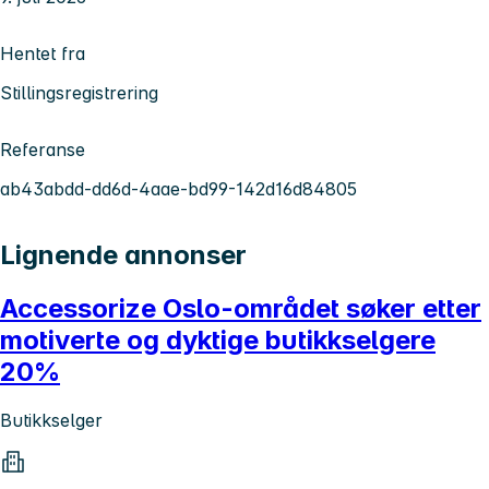
Hentet fra
Stillingsregistrering
Referanse
ab43abdd-dd6d-4aae-bd99-142d16d84805
Lignende annonser
Accessorize Oslo-området søker etter
motiverte og dyktige butikkselgere
20%
Butikkselger