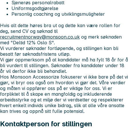
Sjenerøs personalrabatt
Uniformsgodtgjørelse
Personlig coaching og utviklingsmuligheter
Hvis alt dette høres bra ut og dette kan være rollen for
deg, send CV og søknad til
recruitmentnorway@monsoon.co.uk
og merk søknaden
med "Deltid 12% Oslo S".
Vi vurderer søknader fortløpende, og stillingen kan bli
besatt før søknadsfristens utløp.
Vi gjør oppmerksom på at kandidater må ha fylt 18 år for å
bli vurdert til stillingen. Søknader fra kandidater under 18
år vil derfor ikke bli behandlet.
Hos Monsoon Accessorize fokuserer vi ikke bare på det vi
gjør, vi bryr oss også om hvordan vi gjør det. Våre verdier
og måten vi oppfører oss på er viktige for oss.
Vi er
forpliktet til å skape en mangfoldig og inkluderende
arbeidsstyrke og et miljø der vi verdsetter og respekterer
hvert enkelt individs unike bidrag, slik at alle våre ansatte
kan trives og oppnå sitt fulle potensial.
Kontaktperson for stillingen