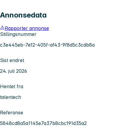
Annonsedata
Rapporter annonse
Stillingsnummer
c3e445eb-7e12-405f-af43-9f8d5c3cdb8a
Sist endret
24. juli 2026
Hentet fra
talentech
Referanse
5848cd8a5a1145e7a37b8cbc191d35a2