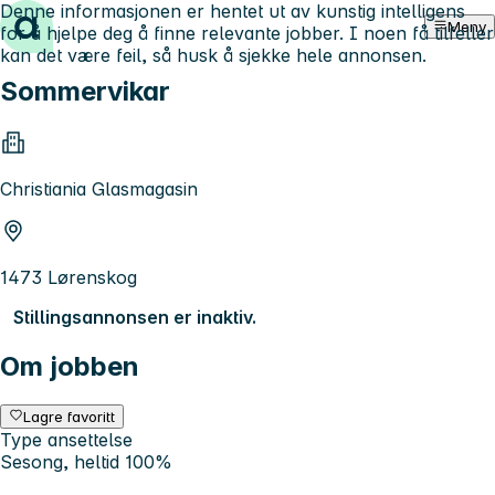
Denne informasjonen er hentet ut av kunstig intelligens
Hopp til innhold
Meny
for å hjelpe deg å finne relevante jobber. I noen få tilfeller
kan det være feil, så husk å sjekke hele annonsen.
Sommervikar
Christiania Glasmagasin
1473 Lørenskog
Stillingsannonsen er inaktiv.
Om jobben
Lagre favoritt
Type ansettelse
Sesong, heltid 100%