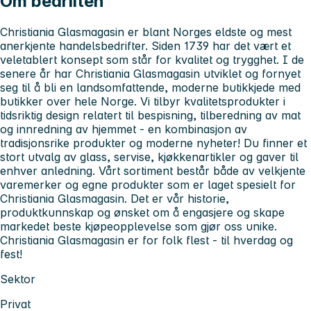
Om bedriften
Christiania Glasmagasin er blant Norges eldste og mest
anerkjente handelsbedrifter. Siden 1739 har det vært et
veletablert konsept som står for kvalitet og trygghet. I de
senere år har Christiania Glasmagasin utviklet og fornyet
seg til å bli en landsomfattende, moderne butikkjede med
butikker over hele Norge. Vi tilbyr kvalitetsprodukter i
tidsriktig design relatert til bespisning, tilberedning av mat
og innredning av hjemmet - en kombinasjon av
tradisjonsrike produkter og moderne nyheter! Du finner et
stort utvalg av glass, servise, kjøkkenartikler og gaver til
enhver anledning. Vårt sortiment består både av velkjente
varemerker og egne produkter som er laget spesielt for
Christiania Glasmagasin. Det er vår historie,
produktkunnskap og ønsket om å engasjere og skape
markedet beste kjøpeopplevelse som gjør oss unike.
Christiania Glasmagasin er for folk flest - til hverdag og
fest!
Sektor
Privat