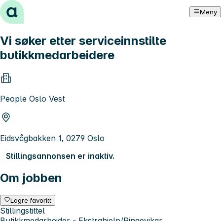
Hopp til innhold
Meny
Vi søker etter serviceinnstilte
butikkmedarbeidere
People Oslo Vest
Eidsvågbakken 1, 0279 Oslo
Stillingsannonsen er inaktiv.
Om jobben
Lagre favoritt
Stillingstittel
Butikkmedarbeider - Ekstrahjelp/Ringevikar