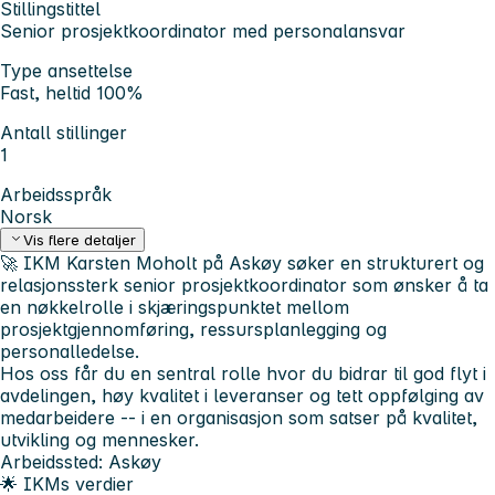
Stillingstittel
Senior prosjektkoordinator med personalansvar
Type ansettelse
Fast, heltid 100%
Antall stillinger
1
Arbeidsspråk
Norsk
Vis flere detaljer
🚀
IKM Karsten Moholt på Askøy søker en strukturert og
relasjonssterk senior prosjektkoordinator
som ønsker å ta
en nøkkelrolle i skjæringspunktet mellom
prosjektgjennomføring, ressursplanlegging og
personalledelse.
Hos oss får du en sentral rolle hvor du bidrar til god flyt i
avdelingen, høy kvalitet i leveranser og tett oppfølging av
medarbeidere -- i en organisasjon som satser på kvalitet,
utvikling og mennesker.
Arbeidssted:
Askøy
🌟 IKMs verdier