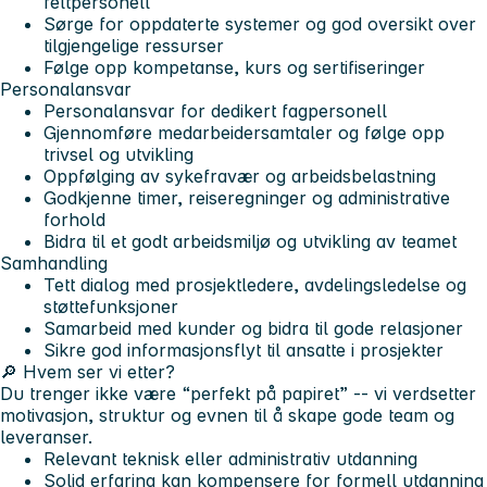
feltpersonell
Sørge for oppdaterte systemer og god oversikt over
tilgjengelige ressurser
Følge opp kompetanse, kurs og sertifiseringer
Personalansvar
Personalansvar for dedikert fagpersonell
Gjennomføre medarbeidersamtaler og følge opp
trivsel og utvikling
Oppfølging av sykefravær og arbeidsbelastning
Godkjenne timer, reiseregninger og administrative
forhold
Bidra til et godt arbeidsmiljø og utvikling av teamet
Samhandling
Tett dialog med prosjektledere, avdelingsledelse og
støttefunksjoner
Samarbeid med kunder og bidra til gode relasjoner
Sikre god informasjonsflyt til ansatte i prosjekter
🔎 Hvem ser vi etter?
Du trenger ikke være “perfekt på papiret” -- vi verdsetter
motivasjon, struktur og evnen til å skape gode team og
leveranser.
Relevant teknisk eller administrativ utdanning
Solid erfaring kan kompensere for formell utdanning