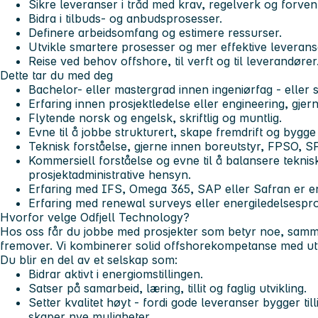
Sikre leveranser i tråd med krav, regelverk og forven
Bidra i tilbuds- og anbudsprosesser.
Definere arbeidsomfang og estimere ressurser.
Utvikle smartere prosesser og mer effektive leverans
Reise ved behov offshore, til verft og til leverandører
Dette tar du med deg
Bachelor- eller mastergrad innen ingeniørfag - eller s
Erfaring innen prosjektledelse eller engineering, gjern
Flytende norsk og engelsk, skriftlig og muntlig.
Evne til å jobbe strukturert, skape fremdrift og bygge
Teknisk forståelse, gjerne innen boreutstyr, FPSO, S
Kommersiell forståelse og evne til å balansere tekni
prosjektadministrative hensyn.
Erfaring med IFS, Omega 365, SAP eller Safran er en
Erfaring med renewal surveys eller energiledelsespros
Hvorfor velge Odfjell Technology?
Hos oss får du jobbe med prosjekter som betyr noe, sam
fremover. Vi kombinerer solid offshorekompetanse med utv
Du blir en del av et selskap som:
Bidrar aktivt i energiomstillingen.
Satser på samarbeid, læring, tillit og faglig utvikling.
Setter kvalitet høyt - fordi gode leveranser bygger til
skaper nye muligheter.