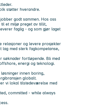
tleder.
folk støtter hverandre.
r jobber godt sammen. Hos oss
 et miljø preget av tillit,
verer faglig - og som gjør laget
de relasjoner og levere prosjekter
et lag med sterk fagkompetanse,
er søknader fortløpende. Bli med
offshore, energi og teknologi.
 løsninger innen boring,
rgibransjen globalt.
r vi lokal tilstedeværelse med
nted, committed - while always
cess.