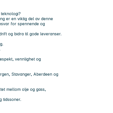
 teknologi?
ing er en viktig del av denne
nsvar for spennende og
ift og bidra til gode leveranser.
g.
.
espekt, vennlighet og
ergen, Stavanger, Aberdeen og
ktet mellom olje og gass,
g tidssoner.