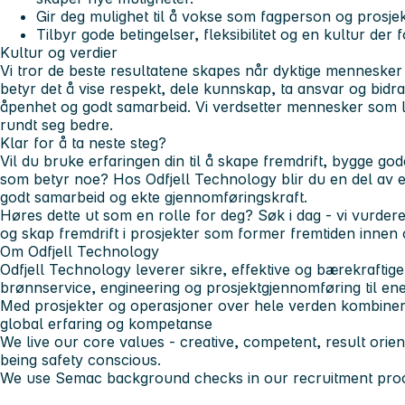
Gir deg mulighet til å vokse som fagperson og prosjek
Tilbyr gode betingelser, fleksibilitet og en kultur der 
Kultur og verdier
Vi tror de beste resultatene skapes når dyktige menneske
betyr det å vise respekt, dele kunnskap, ta ansvar og bidra til
åpenhet og godt samarbeid. Vi verdsetter mennesker som le
rundt seg bedre.
Klar for å ta neste steg?
Vil du bruke erfaringen din til å skape fremdrift, bygge go
som betyr noe? Hos Odfjell Technology blir du en del av 
godt samarbeid og ekte gjennomføringskraft.
Høres dette ut som en rolle for deg? Søk i dag - vi vurder
og skap fremdrift i prosjekter som former fremtiden innen 
Om Odfjell Technology
Odfjell Technology leverer sikre, effektive og bærekraftige
brønnservice, engineering og prosjektgjennomføring til ene
Med prosjekter og operasjoner over hele verden kombinere
global erfaring og kompetanse
We live our core values - creative, competent, result orie
being safety conscious.
We use Semac background checks in our recruitment pro