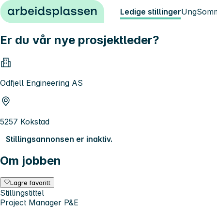
Hopp til innhold
Ledige stillinger
Ung
Somm
Er du vår nye prosjektleder?
Odfjell Engineering AS
5257 Kokstad
Stillingsannonsen er inaktiv.
Om jobben
Lagre favoritt
Stillingstittel
Project Manager P&E