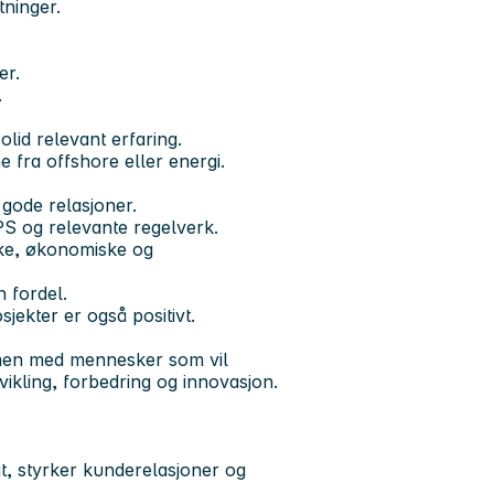
tninger.
er.
.
olid relevant erfaring.
e fra offshore eller energi.
 gode relasjoner.
PS og relevante regelverk.
ske, økonomiske og
 fordel.
jekter er også positivt.
men med mennesker som vil
ikling, forbedring og innovasjon.
lit, styrker kunderelasjoner og