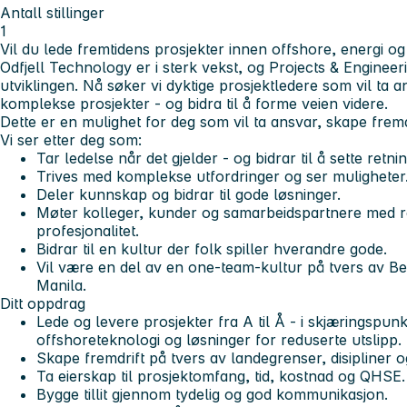
Antall stillinger
1
Vil du lede fremtidens prosjekter innen offshore, energi og
Odfjell Technology er i sterk vekst, og Projects & Engineer
utviklingen. Nå søker vi dyktige
prosjektledere
som vil ta a
komplekse prosjekter - og bidra til å forme veien videre.
Dette er en mulighet for deg som vil ta ansvar, skape fremdr
Vi ser etter deg som:
Tar ledelse når det gjelder - og bidrar til å sette retnin
Trives med komplekse utfordringer og ser muligheter
Deler kunnskap og bidrar til gode løsninger.
Møter kolleger, kunder og samarbeidspartnere med r
profesjonalitet.
Bidrar til en kultur der folk spiller hverandre gode.
Vil være en del av en one-team-kultur på tvers av B
Manila.
Ditt oppdrag
Lede og levere prosjekter fra A til Å - i skjæringspun
offshoreteknologi og løsninger for reduserte utslipp.
Skape fremdrift på tvers av landegrenser, disipliner o
Ta eierskap til prosjektomfang, tid, kostnad og QHSE.
Bygge tillit gjennom tydelig og god kommunikasjon.