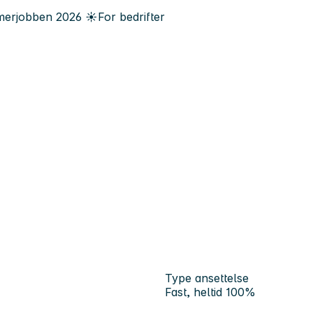
erjobben
2026
☀️
For bedrifter
Type ansettelse
Fast, heltid 100%