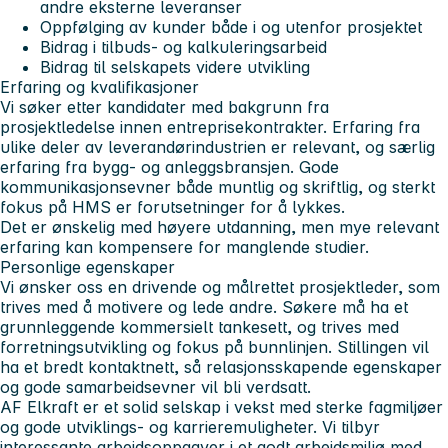
andre eksterne leveranser
Oppfølging av kunder både i og utenfor prosjektet
Bidrag i tilbuds- og kalkuleringsarbeid
Bidrag til selskapets videre utvikling
Erfaring og kvalifikasjoner
Vi søker etter kandidater med bakgrunn fra
prosjektledelse innen entreprisekontrakter. Erfaring fra
ulike deler av leverandørindustrien er relevant, og særlig
erfaring fra bygg- og anleggsbransjen. Gode
kommunikasjonsevner både muntlig og skriftlig, og sterkt
fokus på HMS er forutsetninger for å lykkes.
Det er ønskelig med høyere utdanning, men mye relevant
erfaring kan kompensere for manglende studier.
Personlige egenskaper
Vi ønsker oss en drivende og målrettet prosjektleder, som
trives med å motivere og lede andre. Søkere må ha et
grunnleggende kommersielt tankesett, og trives med
forretningsutvikling og fokus på bunnlinjen. Stillingen vil
ha et bredt kontaktnett, så relasjonsskapende egenskaper
og gode samarbeidsevner vil bli verdsatt.
AF Elkraft er et solid selskap i vekst med sterke fagmiljøer
og gode utviklings- og karrieremuligheter. Vi tilbyr
interessante arbeidsoppgaver i et godt arbeidsmiljø med