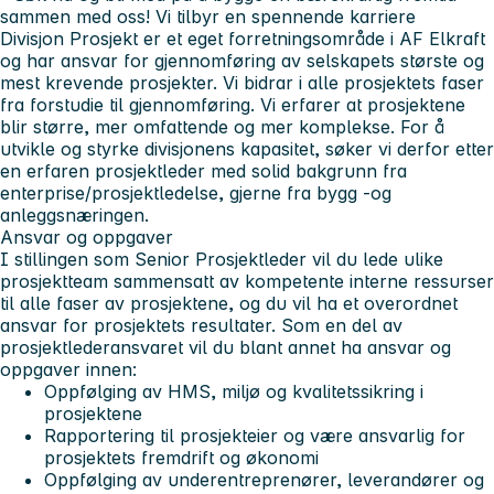
sammen med oss!
Vi tilbyr en spennende karriere
Divisjon Prosjekt er et eget forretningsområde i AF Elkraft
og har ansvar for gjennomføring av selskapets største og
mest krevende prosjekter. Vi bidrar i alle prosjektets faser
fra forstudie til gjennomføring. Vi erfarer at prosjektene
blir større, mer omfattende og mer komplekse. For å
utvikle og styrke divisjonens kapasitet, søker vi derfor etter
en erfaren prosjektleder med solid bakgrunn fra
enterprise/prosjektledelse, gjerne fra bygg -og
anleggsnæringen.
Ansvar og oppgaver
I stillingen som Senior Prosjektleder vil du lede ulike
prosjektteam sammensatt av kompetente interne ressurser
til alle faser av prosjektene, og du vil ha et overordnet
ansvar for prosjektets resultater. Som en del av
prosjektlederansvaret vil du blant annet ha ansvar og
oppgaver innen:
Oppfølging av HMS, miljø og kvalitetssikring i
prosjektene
Rapportering til prosjekteier og være ansvarlig for
prosjektets fremdrift og økonomi
Oppfølging av underentreprenører, leverandører og