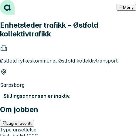
Hopp til innhold
Meny
Enhetsleder trafikk - Østfold
kollektivtrafikk
Østfold fylkeskommune, Østfold kollektivtransport
Sarpsborg
Stillingsannonsen er inaktiv.
Om jobben
Lagre favoritt
Type ansettelse
Fast, heltid 100%