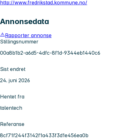
http://www.fredrikstad.kommune.no/
Annonsedata
Rapporter annonse
Stillingsnummer
00a8b1b2-a6d5-4dfc-8f1d-9344eb1440c6
Sist endret
24. juni 2026
Hentet fra
talentech
Referanse
8cf71f244f3142f1a433f3d1e456ea0b