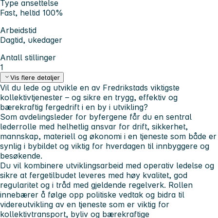
Type ansettelse
Fast, heltid 100%
Arbeidstid
Dagtid, ukedager
Antall stillinger
1
Vis flere detaljer
Vil du lede og utvikle en av Fredrikstads viktigste
kollektivtjenester – og sikre en trygg, effektiv og
bærekraftig fergedrift i en by i utvikling?
Som avdelingsleder for byfergene får du en sentral
lederrolle med helhetlig ansvar for drift, sikkerhet,
mannskap, materiell og økonomi i en tjeneste som både er
synlig i bybildet og viktig for hverdagen til innbyggere og
besøkende.
Du vil kombinere utviklingsarbeid med operativ ledelse og
sikre at fergetilbudet leveres med høy kvalitet, god
regularitet og i tråd med gjeldende regelverk. Rollen
innebærer å følge opp politiske vedtak og bidra til
videreutvikling av en tjeneste som er viktig for
kollektivtransport, byliv og bærekraftige